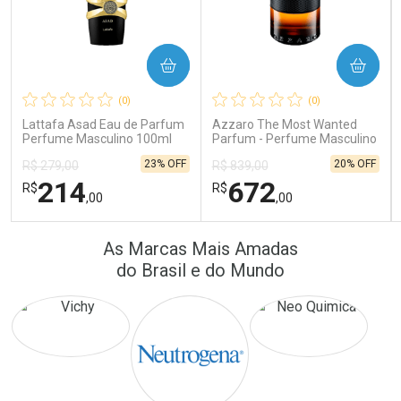
COMPRAR
COMPRAR
Ativar Desconto
Ativar Desconto
(0)
(0)
Comprar sem Desconto
Comprar sem Desconto
Comprar sem Desconto
Comprar sem Desconto
Lattafa Asad Eau de Parfum
Azzaro The Most Wanted
Por R$ 64,90/cada
Por R$ 41,57/cada
Por R$ 64,90/cada
Por R$ 41,57/cada
Perfume Masculino 100ml
Parfum - Perfume Masculino
23% OFF
20% OFF
R$ 279,00
R$ 839,00
214
672
R$
R$
,00
,00
FECHAR
FECHAR
FEC
FEC
As Marcas Mais Amadas
Laboratório
Laboratório
Por Menos
Por Menos
do Brasil e do Mundo