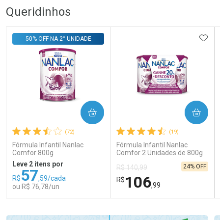
Queridinhos
ADIC
50% OFF NA 2° UNIDADE
COMPRAR
COMPRAR
(72)
(19)
Fórmula Infantil Nanlac
Fórmula Infantil Nanlac
Comfor 800g
Comfor 2 Unidades de 800g
Leve 2 itens por
24% OFF
R$ 140,99
57
106
R$
,59/cada
R$
,99
ou R$ 76,78/un
FECHAR
FECHAR
FEC
FEC