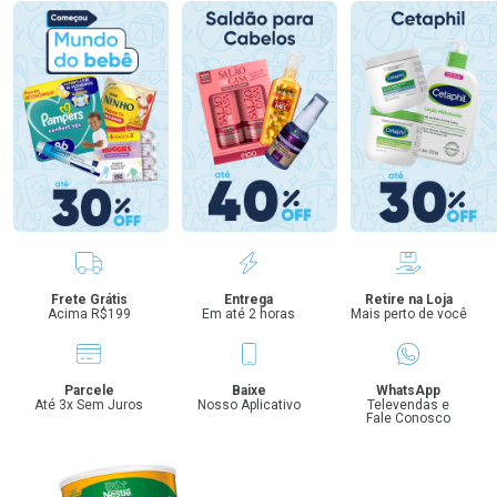
Benefícios
Frete Grátis
Entrega
Retire na Loja
Acima R$199
Em até 2 horas
Mais perto de você
Parcele
Baixe
WhatsApp
Até 3x Sem Juros
Nosso Aplicativo
Televendas e
Fale Conosco