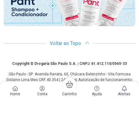
Voltar ao Topo
Copyright
Copyright © Drogaria São Paulo S.A. | CNPJ: 61.412.110/0565-33
São Paulo - SP: Avenida Renata, 60, Chácara Belenzinho - Vila Formosa
Gislaine Lima Meo CRF 40.354 | 24 horas| Autorização de funcionamento:
Processo: 2531.559767/2014-90 Autorização/MS: 7.31847.3 | As
informações contidas neste site, como promoções e ofertas de remédios e
Home
Conta
Carrinho
Ajuda
Alertas
medicamentos, não devem ser usadas para automedicação e não
substituem, em hipótese alguma, a medicação prescrita pelo profissional da
área médica. Somente o médico está em condições de diagnosticar
qualquer problema de saúde e prescrever o tratamento adequado. Os
preços e as promoções são válidos apenas para compras via internet. As
fotos contidas em nosso site são meramente ilustrativas. *Preços e
disponibilidade sujeitos a alterações no decorrer do dia. Antibióticos e
antimicrobianos vendas apenas em lojas físicas ou televendas. Portaria nº