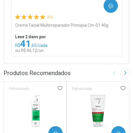
COMPRAR
Comprar sem Desconto
Comprar sem Desconto
Por R$ 97,90/cada
Por R$ 97,90/cada
(62)
Creme Facial Multirreparador Principia Cm-01 40g
Leve 2 itens por
41
R$
,65/cada
ou R$ 46,12/un
FECHAR
FECHAR
Laboratório
Por Menos
Produtos Recomendados
Imagem A
Pró
ADICIONAR AOS FAVORITOS
ADIC
Patrocinado
Patrocinado
Ativar Desconto