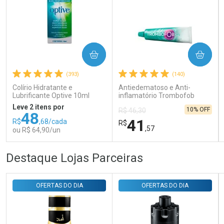
Ativar Desconto
COMPRAR
COMPRAR
(393)
(140)
Comprar sem Desconto
Comprar sem Desconto
Por R$ 31,35/cada
Por R$ 31,35/cada
Colírio Hidratante e
Antiedematoso e Anti-
Lubrificante Optive 10ml
inflamatório Trombofob
200U/g 40g
Leve 2 itens por
10% OFF
R$ 46,30
48
41
R$
,68/cada
R$
,57
ou R$ 64,90/un
FECHAR
FECHAR
FEC
FEC
Destaque Lojas Parceiras
Laboratório
Laboratório
Por Menos
Por Menos
OFERTAS DO DIA
OFERTAS DO DIA