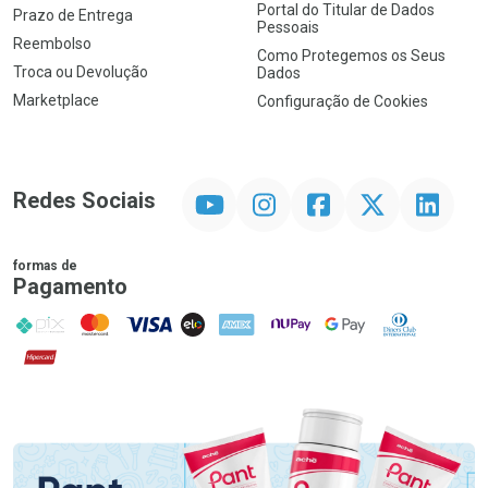
Portal do Titular de Dados
Prazo de Entrega
Pessoais
Reembolso
Como Protegemos os Seus
Troca ou Devolução
Dados
Marketplace
Configuração de Cookies
YouTube
Instagram
Facebook
Twitter
Linkedin
Redes Sociais
formas de
Pagamento
PIX
MasterCard
VISA
ELO
AMEX
NuPay
Google Pay
Diners Club
Hipercard
Promoção em Destaque