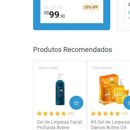
R$ 129,90
23% OFF
99
R$
,90
FECHAR
FECHAR
Laboratório
Por Menos
Produtos Recomendados
Patrocinado
Patrocinado
Ativar Desconto
COMPRAR
COMPRAR
Comprar sem Desconto
Comprar sem Desconto
(31)
(13)
Por R$ 99,90/cada
Por R$ 99,90/cada
Gel de Limpeza Facial
Kit Gel de Limpeza
Profunda Avène
Darrow Actine Oil