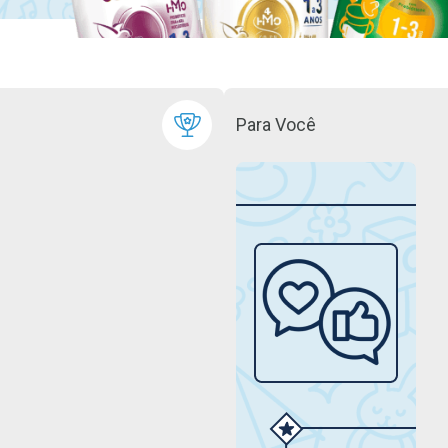
Para Você