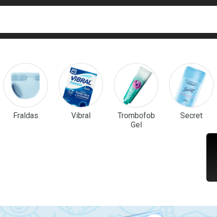
ca
isa?
em Destaque
Fraldas
Vibral
Trombofob
Secret
Gel