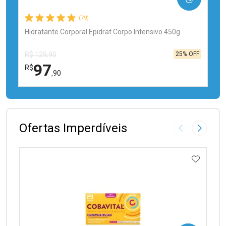
(79)
Hidratante Corporal Epidrat Corpo Intensivo 450g
25% OFF
R$ 129,90
97
R$
,90
FECHAR
FECHAR
Laboratório
Por Menos
Ofertas Imperdíveis
Imagem Anter
Próxima
ADICIO
Ativar Desconto