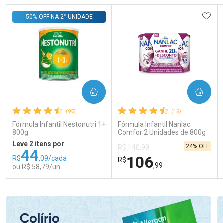
ADIC
50% OFF NA 2° UNIDADE
COMPRAR
COMPRAR
(95)
(19)
Fórmula Infantil Nestonutri 1+
Fórmula Infantil Nanlac
800g
Comfor 2 Unidades de 800g
Leve 2 itens por
24% OFF
R$ 140,99
44
106
R$
,09/cada
R$
,99
ou R$ 58,79/un
FECHAR
FECHAR
FEC
FEC
Laboratório
Laboratório
Por Menos
Por Menos