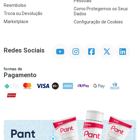
Pessoais
Reembolso
Como Protegemos os Seus
Troca ou Devolução
Dados
Marketplace
Configuração de Cookies
YouTube
Instagram
Facebook
Twitter
Linkedin
Redes Sociais
formas de
Pagamento
PIX
MasterCard
VISA
ELO
AMEX
NuPay
Google Pay
Diners Club
Hipercard
Promoção em Destaque