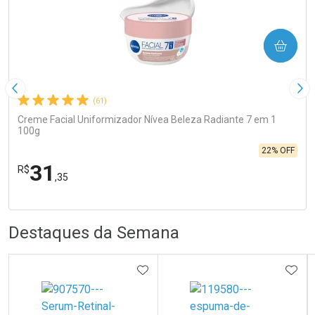
COMPRAR
Imagem Anterior
Pró
(61)
Creme Facial Uniformizador Nívea Beleza Radiante 7 em 1
100g
22% OFF
31
R$
,35
FECHA
FECHA
Laboratório
R
R
Por Menos
Destaques da Semana
ADICIONAR AOS FAVORITOS
ADIC