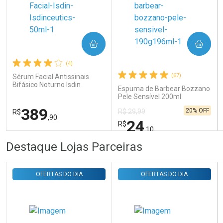
Ativar Desconto
COMPRAR
COMPRAR
Comprar sem Desconto
Comprar sem Desconto
Por R$ 31,35/cada
Por R$ 31,35/cada
(4)
(67)
Sérum Facial Antissinais
Bifásico Noturno Isdin
Espuma de Barbear Bozzano
Isdinceutics Retinal com
Pele Sensível 200ml
Retinaldeído 50ml
389
20% OFF
R$ 29,99
R$
,90
24
R$
,10
FECHAR
FECHAR
FEC
FEC
Destaque Lojas Parceiras
Laboratório
Laboratório
Por Menos
Por Menos
OFERTAS DO DIA
OFERTAS DO DIA