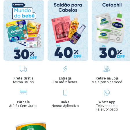
Benefícios
Frete Grátis
Entrega
Retire na Loja
Acima R$199
Em até 2 horas
Mais perto de você
Parcele
Baixe
WhatsApp
Até 3x Sem Juros
Nosso Aplicativo
Televendas e
Fale Conosco