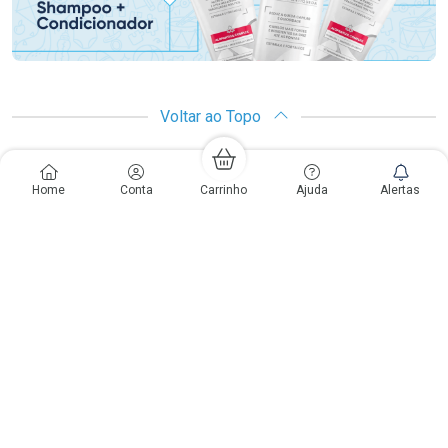
Voltar ao Topo
Copyright
Copyright © Drogaria São Paulo S.A. | CNPJ: 61.412.110/0565-33
Home
Conta
Carrinho
Ajuda
Alertas
São Paulo - SP: Avenida Renata, 60, Chácara Belenzinho - Vila Formosa
Gislaine Lima Meo CRF 40.354 | 24 horas| Autorização de funcionamento:
Processo: 2531.559767/2014-90 Autorização/MS: 7.31847.3 | As
informações contidas neste site, como promoções e ofertas de remédios e
medicamentos, não devem ser usadas para automedicação e não
substituem, em hipótese alguma, a medicação prescrita pelo profissional da
área médica. Somente o médico está em condições de diagnosticar
qualquer problema de saúde e prescrever o tratamento adequado. Os
preços e as promoções são válidos apenas para compras via internet. As
fotos contidas em nosso site são meramente ilustrativas. *Preços e
disponibilidade sujeitos a alterações no decorrer do dia. Antibióticos e
antimicrobianos vendas apenas em lojas físicas ou televendas. Portaria nº
344 - 01/02/1999 - Ministério da Saúde. Horário de funcionamento Central