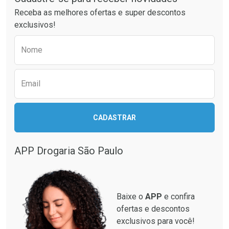
Receba as melhores ofertas e super descontos
exclusivos!
Preencha o formulário abaixo para receber 
Nome
Email
Ativar Desconto
Ativar Desconto
CADASTRAR
Comprar sem Desconto
Comprar sem Desconto
Comprar sem Desconto
Comprar sem Desconto
Por R$ 28,40/cada
Por R$ 137,94/cada
Por R$ 28,40/cada
Por R$ 137,94/cada
APP Drogaria São Paulo
Baixe o
APP
e confira
ofertas e descontos
exclusivos para você!