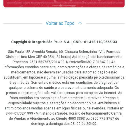
Voltar ao Topo
Copyright
Copyright © Drogaria São Paulo S.A. | CNPJ: 61.412.110/0565-33
São Paulo - SP: Avenida Renata, 60, Chácara Belenzinho - Vila Formosa
Gislaine Lima Meo CRF 40.354 | 24 horas| Autorização de funcionamento:
Processo: 2531.559767/2014-90 Autorização/MS: 7.31847.3 | As
informações contidas neste site, como promoções e ofertas de remédios e
medicamentos, não devem ser usadas para automedicação e não
substituem, em hipótese alguma, a medicação prescrita pelo profissional da
área médica. Somente o médico está em condições de diagnosticar
qualquer problema de saúde e prescrever o tratamento adequado. Os
preços e as promoções são válidos apenas para compras via internet. As
fotos contidas em nosso site são meramente ilustrativas. *Preços e
disponibilidade sujeitos a alterações no decorrer do dia. Antibióticos e
antimicrobianos vendas apenas em lojas físicas ou televendas. Portaria nº
344 - 01/02/1999 - Ministério da Saúde. Horário de funcionamento Central
de Vendas e Atendimento ao Cliente 4003 3393 ou 0800 779 8767 de
domingo a domingo das 08h00 às 20h00.