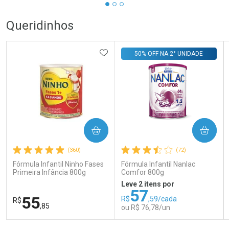
Queridinhos
ADICIONAR AOS FAVORITOS
50% OFF NA 2° UNIDADE
COMPRAR
COMPRAR
(360)
(72)
Fórmula Infantil Ninho Fases
Fórmula Infantil Nanlac
Primeira Infância 800g
Comfor 800g
Leve 2 itens por
57
55
R$
,59/cada
R$
,85
ou R$ 76,78/un