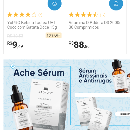
COMPRAR
COMPRAR
(6)
(17)
YoPRO Bebida Láctea UHT
Vitamina D Addera D3 2000ui
Coco com Batata Doce 15g
30 Comprimidos
de proteínas 250ml
10% OFF
R$ 10,53
9
88
R$
R$
,49
,86
FECHAR
FECHAR
FEC
FEC
Laboratório
Laboratório
Por Menos
Por Menos
Ativar Desconto
Ativar Desconto