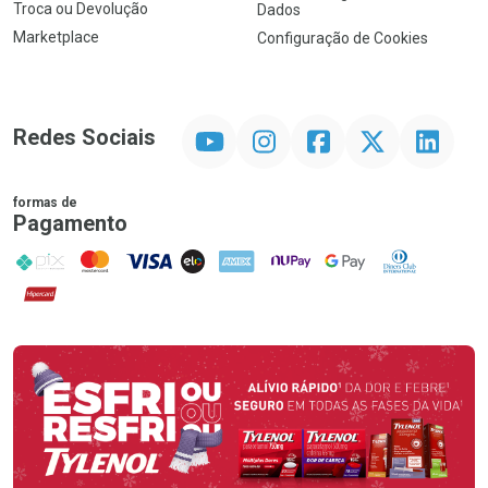
Troca ou Devolução
Dados
Marketplace
Configuração de Cookies
YouTube
Instagram
Facebook
Twitter
Linkedin
Redes Sociais
formas de
Pagamento
PIX
MasterCard
VISA
ELO
AMEX
NuPay
Google Pay
Diners Club
Hipercard
Promoção em Destaque