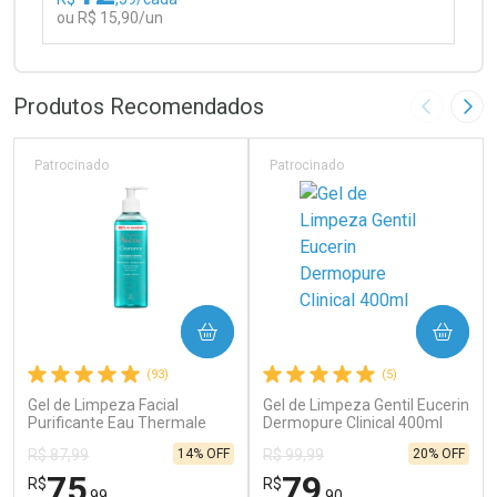
ou R$ 15,90/un
FECHAR
FECHAR
Laboratório
Por Menos
Produtos Recomendados
Imagem A
Pró
Patrocinado
Patrocinado
Ativar Desconto
COMPRAR
COMPRAR
Comprar sem Desconto
Comprar sem Desconto
(93)
(5)
Por R$ 15,90/cada
Por R$ 15,90/cada
Gel de Limpeza Facial
Gel de Limpeza Gentil Eucerin
Purificante Eau Thermale
Dermopure Clinical 400ml
Avène Cleanance 300g
14% OFF
20% OFF
R$ 87,99
R$ 99,99
75
79
R$
R$
,99
,90