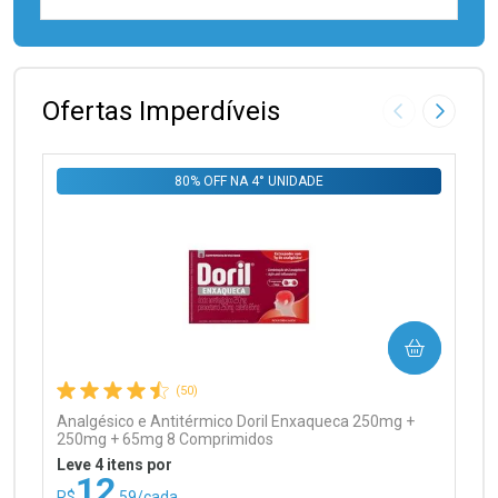
FECHAR
FECHAR
Laboratório
Por Menos
Ofertas Imperdíveis
Imagem Anter
Próxima
80% OFF NA 4° UNIDADE
Ativar Desconto
COMPRAR
Comprar sem Desconto
Comprar sem Desconto
Por R$ 99,90/cada
Por R$ 99,90/cada
(50)
Analgésico e Antitérmico Doril Enxaqueca 250mg +
250mg + 65mg 8 Comprimidos
Leve 4 itens por
12
R$
,59/cada