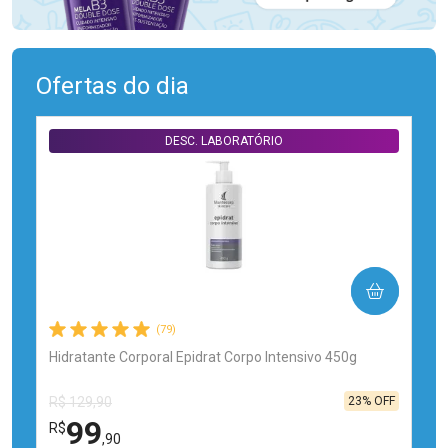
Ofertas do dia
DESC. LABORATÓRIO
COMPRAR
(79)
Hidratante Corporal Epidrat Corpo Intensivo 450g
23% OFF
R$ 129,90
99
R$
,90