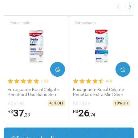
Imagem A
Pró
Patrocinado
Patrocinado
COMPRAR
COMPRAR
(153)
(93)
Enxaguante Bucal Colgate
Enxaguante Bucal Colgate
PerioGard Uso Diário Sem
PerioGard Extra Mint Sem
Álcool 500ml
Álcool 250ml
43% OFF
10% OFF
R$ 64,99
R$ 29,59
37
26
R$
R$
,23
,74
FECHAR
FECHAR
FEC
FEC
Laboratório
Laboratório