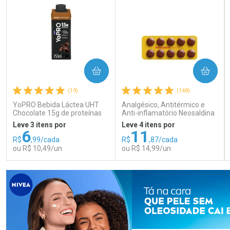
COMPRAR
COMPRAR
(19)
(148)
YoPRO Bebida Láctea UHT
Analgésico, Antitérmico e
Chocolate 15g de proteínas
Anti-inflamatório Neosaldina
250ml
30mg + 300mg + 30mg 10
Leve 3 itens por
Leve 4 itens por
Drágeas
6
11
R$
,99/cada
R$
,87/cada
ou R$ 10,49/un
ou R$ 14,99/un
FECHAR
FECHAR
FEC
FEC
Laboratório
Laboratório
Por Menos
Por Menos