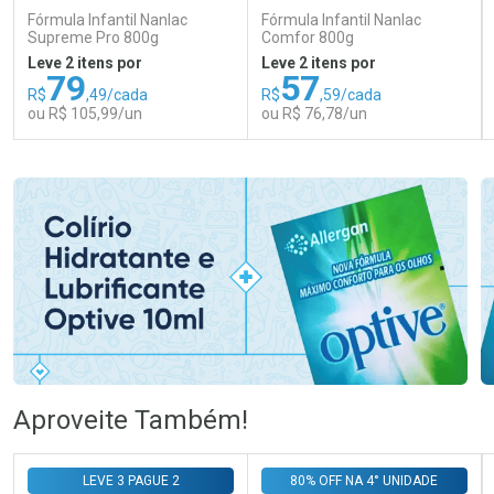
Fórmula Infantil Nanlac
Fórmula Infantil Nanlac
Supreme Pro 800g
Comfor 800g
Leve 2 itens por
Leve 2 itens por
79
57
R$
,49/cada
R$
,59/cada
ou R$ 105,99/un
ou R$ 76,78/un
FECHAR
FECHAR
FEC
FEC
Laboratório
Laboratório
Por Menos
Por Menos
Ativar Desconto
Ativar Desconto
Aproveite Também!
Comprar sem Desconto
Comprar sem Desconto
Comprar sem Desconto
Comprar sem Desconto
LEVE 3 PAGUE 2
80% OFF NA 4° UNIDADE
Por R$ 105,99/cada
Por R$ 76,78/cada
Por R$ 105,99/cada
Por R$ 76,78/cada