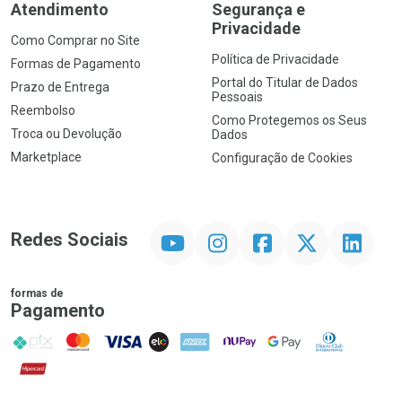
Atendimento
Segurança e
Privacidade
Como Comprar no Site
Política de Privacidade
Formas de Pagamento
Portal do Titular de Dados
Prazo de Entrega
Pessoais
Reembolso
Como Protegemos os Seus
Troca ou Devolução
Dados
Marketplace
Configuração de Cookies
YouTube
Instagram
Facebook
Twitter
Linkedin
Redes Sociais
formas de
Pagamento
PIX
MasterCard
VISA
ELO
AMEX
NuPay
Google Pay
Diners Club
Hipercard