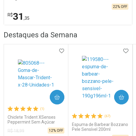
22% OFF
31
R$
,35
R
R
FECHA
FECHA
Destaques da Semana
Laboratório
Por Menos
ADICIONAR AOS FAVORITOS
ADIC
COMPRAR
COMPRAR
Ativar Desconto
(1)
(67)
Chiclete Trident XSenses
Peppermint Sem Açúcar
Comprar sem Desconto
Comprar sem Desconto
Espuma de Barbear Bozzano
Garrafa 54g
Por R$ 31,35/cada
Por R$ 31,35/cada
Pele Sensível 200ml
12% OFF
R$ 18,99