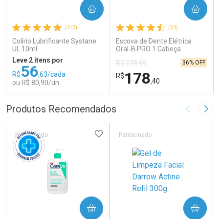
COMPRAR
COMPRAR
(317)
(53)
Colírio Lubrificante Systane
Escova de Dente Elétrica
UL 10ml
Oral-B PRO 1 Cabeça
Redonda Recarregável 1
Leve 2 itens por
36% OFF
R$ 278,99
Unidade
56
178
R$
,63/cada
R$
,40
ou R$ 80,90/un
FECHAR
FECHAR
FEC
FEC
Produtos Recomendados
Imagem A
Pró
Laboratório
Laboratório
Por Menos
Por Menos
ADICIONAR AOS FAVORITOS
Patrocinado
Patrocinado
COMPRAR
COMPRAR
Ativar Desconto
Ativar Desconto