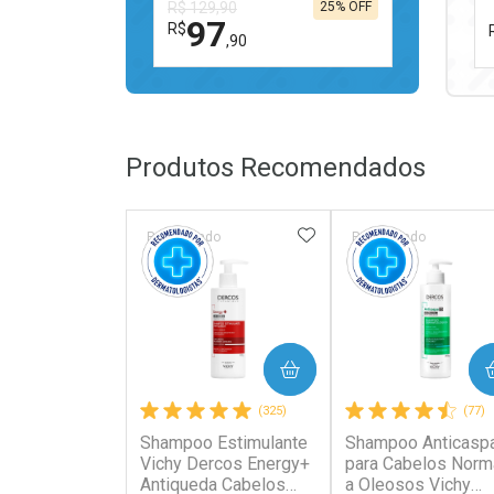
R$ 129,90
25% OFF
97
R$
,90
FECHAR
FECHAR
Laboratório
Por Menos
Produtos Recomendados
ADICIONAR AOS FAV
Patrocinado
Patrocinado
Ativar Desconto
COMPRAR
COMPRAR
Comprar sem Desconto
Comprar sem Desconto
(325)
(77)
Por R$ 97,90/cada
Por R$ 97,90/cada
Shampoo Estimulante
Shampoo Anticasp
Vichy Dercos Energy+
para Cabelos Norm
Antiqueda Cabelos
a Oleosos Vichy