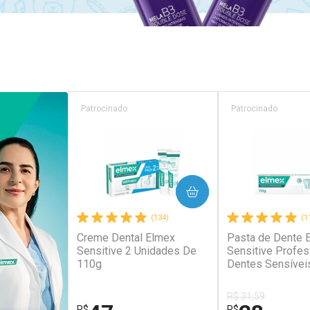
Patrocinado
Patrocinado
COMPRAR
COM
(134)
(1
Creme Dental Elmex
Pasta de Dente 
Sensitive 2 Unidades De
Sensitive Profes
110g
Dentes Sensívei
R$ 31,59
R$
R$