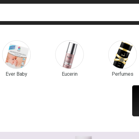
ca
isa?
em Destaque
Ever Baby
Eucerin
Perfumes