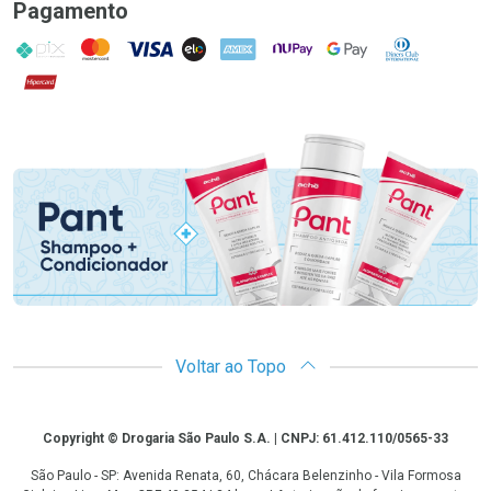
Pagamento
PIX
MasterCard
VISA
ELO
AMEX
NuPay
Google Pay
Diners Club
Hipercard
Promoção em Destaque
Voltar ao Topo
Copyright
Copyright © Drogaria São Paulo S.A. | CNPJ: 61.412.110/0565-33
São Paulo - SP: Avenida Renata, 60, Chácara Belenzinho - Vila Formosa