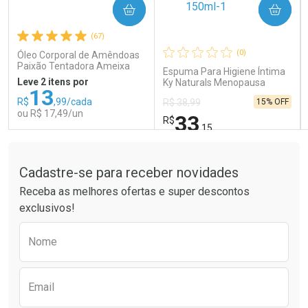
COMPRAR
COMPRAR
Ativar Desconto
Ativar Desconto
(67)
Comprar sem Desconto
Comprar sem Desconto
Comprar sem Desconto
Comprar sem Desconto
(0)
Óleo Corporal de Amêndoas
Por R$ 189,99/cada
Por R$ 66,43/cada
Por R$ 189,99/cada
Por R$ 66,43/cada
Paixão Tentadora Ameixa
Espuma Para Higiene Íntima
Rubi 100ml
Leve 2 itens por
Ky Naturals Menopausa
13
150ml
R$
,99/cada
15% OFF
R$ 38,99
ou R$ 17,49/un
33
R$
,15
Tudo sobre a Drogaria São Paulo
FECHAR
FECHAR
FEC
FEC
Laboratório
Laboratório
Por Menos
Por Menos
Cadastre-se para receber novidades
Receba as melhores ofertas e super descontos
exclusivos!
Preencha o formulário abaixo para receber 
Nome
Email
Ativar Desconto
Ativar Desconto