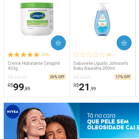
COMPRAR
COMPRAR
(239)
(0)
Creme Hidratante Cetaphil
Sabonete Líquido Johnson's
453g
Baby Baunilha 200ml
26% OFF
17% OFF
R$ 134,90
R$ 26,59
99
21
R$
R$
,89
,99
FECHAR
FECHAR
FEC
FEC
Laboratório
Laboratório
Por Menos
Por Menos