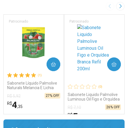
Imagem A
Pró
Patrocinado
Patrocinado
COMPRAR
COMPRAR
(1)
Sabonete Líquido Palmolive
(0)
Naturals Melancia E Lichia
200ml Refil
Sabonete Liquido Palmolive
27% OFF
R$ 5,92
Luminous Oil Figo e Orquídea
4
R$
Branca Refil 200ml
,35
26% OFF
R$ 7,10
5
R$
,25
FECHAR
FECHAR
FEC
FEC