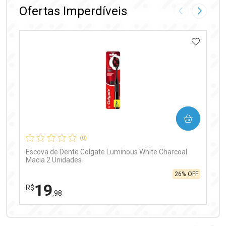
Ofertas Imperdíveis
Imagem Anter
Próxima
ADICIO
Ativar Desconto
COMPRAR
Comprar sem Desconto
Comprar sem Desconto
Por R$ 99,90/cada
Por R$ 99,90/cada
(0)
Escova de Dente Colgate Luminous White Charcoal
Macia 2 Unidades
26% OFF
19
R$
,98
FECHAR
FECHAR