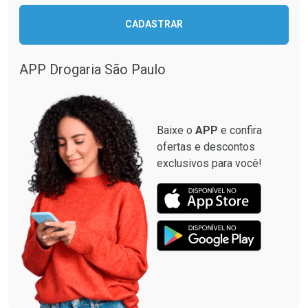
CADASTRAR
Comprar sem Desconto
Comprar sem Desconto
Comprar sem Desconto
Comprar sem Desconto
Por R$ 17,49/cada
Por R$ 33,15/cada
Por R$ 17,49/cada
Por R$ 33,15/cada
APP Drogaria São Paulo
Baixe o
APP
e confira
ofertas e descontos
exclusivos para você!