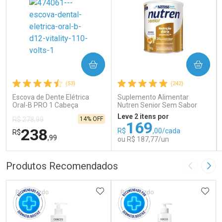
COMPRAR
COMPRAR
(53)
(242)
Escova de Dente Elétrica
Suplemento Alimentar
Oral-B PRO 1 Cabeça
Nutren Senior Sem Sabor
Redonda Recarregável 1
740g
Leve 2 itens por
14% OFF
R$ 278,99
Unidade
169
238
R$
,00/cada
R$
,99
ou R$ 187,77/un
FECHAR
FECHAR
FEC
FEC
Produtos Recomendados
Imagem A
Pró
Laboratório
Laboratório
Por Menos
Por Menos
ADICIONAR AOS FAVORITOS
ADIC
Patrocinado
Patrocinado