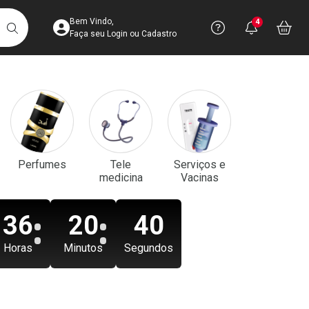
Acesse sua Conta
Precisa de aju
Notificaç
Acess
Bem Vindo,
4
Você po
notifica
Vo
it
BUSCAR
Ver Recursos 
Faça seu Login ou Cadastro
Atendimento ao 
Central de Ajud
Televendas
Perfumes
Tele
Serviços e
4003-3393
medicina
Vacinas
36
20
39
Horas
Minutos
Segundos