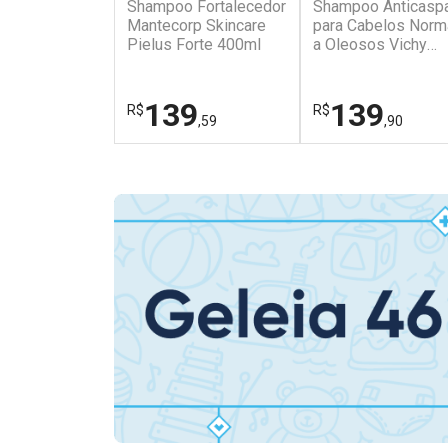
Shampoo Fortalecedor
Shampoo Anticasp
Mantecorp Skincare
para Cabelos Norm
Pielus Forte 400ml
a Oleosos Vichy
Dercos DS 300g
139
139
R$
R$
,59
,90
FECHAR
FECHAR
Laboratório
Dermaclub
Por Menos
Por Menos
Ativar Desconto
Ativar Desconto
Comprar sem Desconto
Comprar sem Des
Comprar sem Desconto
Comprar sem Des