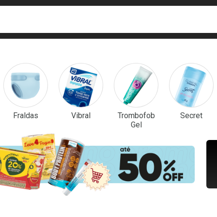
ca
isa?
em Destaque
Fraldas
Vibral
Trombofob
Secret
Gel