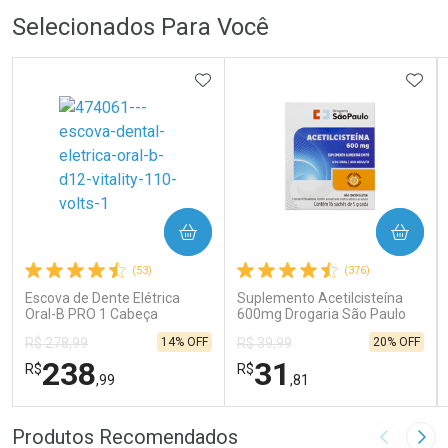
Selecionados Para Você
ADICIONAR AOS FAVORITOS
ADIC
COMPRAR
COMPRAR
(53)
(376)
Escova de Dente Elétrica
Suplemento Acetilcisteína
Oral-B PRO 1 Cabeça
600mg Drogaria São Paulo
Redonda Recarregável 1
16 Sachês
14% OFF
20% OFF
R$ 278,99
R$ 39,99
Unidade
238
31
R$
R$
,99
,81
FECHAR
FECHAR
FEC
FEC
Produtos Recomendados
Imagem A
Pró