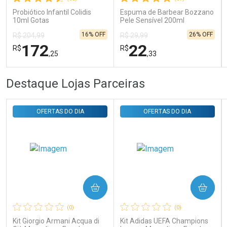
Probiótico Infantil Colidis
Espuma de Barbear Bozzano
10ml Gotas
Pele Sensível 200ml
16% OFF
26% OFF
R$ 204,99
R$ 29,99
172
22
R$
R$
,25
,33
FECHAR
FECHAR
FEC
FEC
Destaque Lojas Parceiras
Laboratório
Laboratório
Por Menos
Por Menos
OFERTAS DO DIA
OFERTAS DO DIA
COMPRAR
COMPRAR
Ativar Desconto
Ativar Desconto
(0)
(0)
Comprar sem Desconto
Comprar sem Desconto
Comprar sem Desconto
Comprar sem Desconto
Kit Giorgio Armani Acqua di
Kit Adidas UEFA Champions