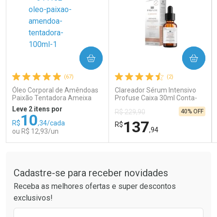
COMPRAR
COMPRAR
Ativar Desconto
Ativar Desconto
(67)
(2)
Comprar sem Desconto
Comprar sem Desconto
Comprar sem Desconto
Comprar sem Desconto
Óleo Corporal de Amêndoas
Clareador Sérum Intensivo
Por R$ 41,99/cada
Por R$ 121,90/cada
Por R$ 41,99/cada
Por R$ 121,90/cada
Paixão Tentadora Ameixa
Profuse Caixa 30ml Conta-
Rubi 100ml
Gotas
Leve 2 itens por
40% OFF
R$ 229,90
10
137
R$
,34/cada
R$
,94
ou R$ 12,93/un
Tudo sobre a Drogaria São Paulo
FECHAR
FECHAR
FEC
FEC
Laboratório
Laboratório
Por Menos
Por Menos
Cadastre-se para receber novidades
Receba as melhores ofertas e super descontos
exclusivos!
Preencha o formulário abaixo para receber 