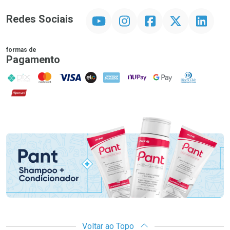
YouTube
Instagram
Facebook
Twitter
Linkedin
Redes Sociais
formas de
Pagamento
PIX
MasterCard
VISA
ELO
AMEX
NuPay
Google Pay
Diners Club
Hipercard
Promoção em Destaque
Voltar ao Topo