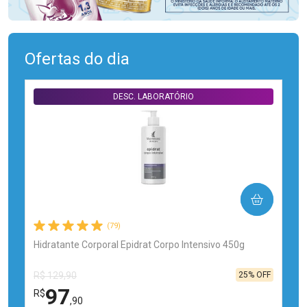
Ofertas do dia
DESC. LABORATÓRIO
COMPRAR
(79)
Hidratante Corporal Epidrat Corpo Intensivo 450g
25% OFF
R$ 129,90
97
R$
,90