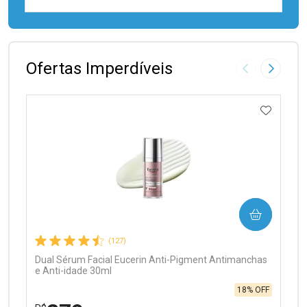
FECHAR
FECHAR
Laboratório
Por Menos
Ofertas Imperdíveis
Imagem Anter
Próxima
ADICIO
Ativar Desconto
COMPRAR
Comprar sem Desconto
Comprar sem Desconto
Por R$ 97,90/cada
Por R$ 97,90/cada
(127)
Dual Sérum Facial Eucerin Anti-Pigment Antimanchas
e Anti-idade 30ml
18% OFF