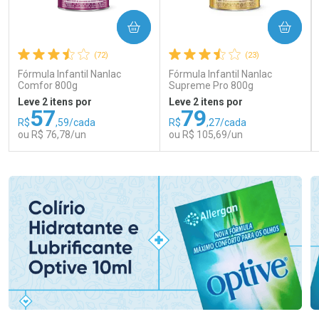
COMPRAR
COMPRAR
(72)
(23)
Fórmula Infantil Nanlac
Fórmula Infantil Nanlac
Comfor 800g
Supreme Pro 800g
Leve 2 itens por
Leve 2 itens por
57
79
R$
,59/cada
R$
,27/cada
ou R$ 76,78/un
ou R$ 105,69/un
FECHAR
FECHAR
FEC
FEC
Laboratório
Laboratório
Por Menos
Por Menos