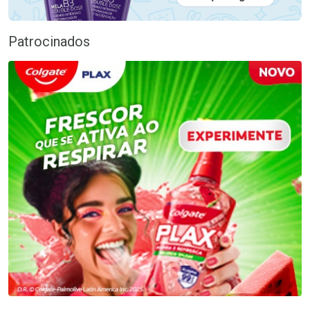
Patrocinados