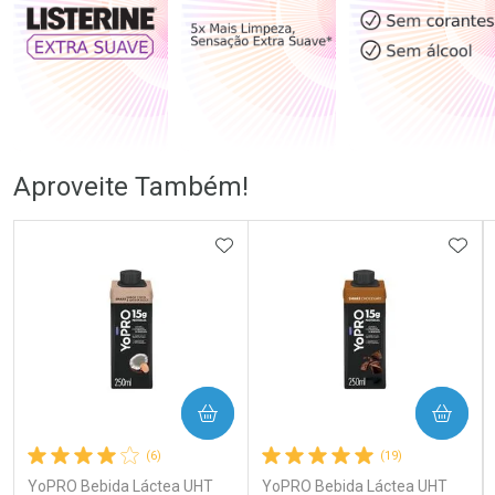
Ativar Desconto
Ativar Desconto
Aproveite Também!
Comprar sem Desconto
Comprar sem Desconto
Comprar sem Desconto
Comprar sem Desconto
Por R$ 105,69/cada
Por R$ 106,99/cada
Por R$ 105,69/cada
Por R$ 106,99/cada
ADICIONAR AOS FAVORITOS
ADIC
COMPRAR
COMPRAR
(6)
(19)
YoPRO Bebida Láctea UHT
YoPRO Bebida Láctea UHT