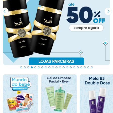
Imagem Anterior
Pr