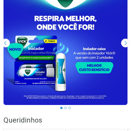
Imagem Anterior
Pr
Queridinhos