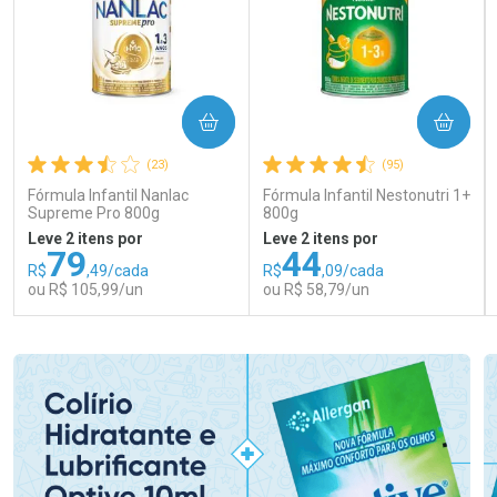
COMPRAR
COMPRAR
(23)
(95)
Fórmula Infantil Nanlac
Fórmula Infantil Nestonutri 1+
Supreme Pro 800g
800g
Leve 2 itens por
Leve 2 itens por
79
44
R$
,49/cada
R$
,09/cada
ou R$ 105,99/un
ou R$ 58,79/un
FECHAR
FECHAR
FEC
FEC
Laboratório
Laboratório
Por Menos
Por Menos