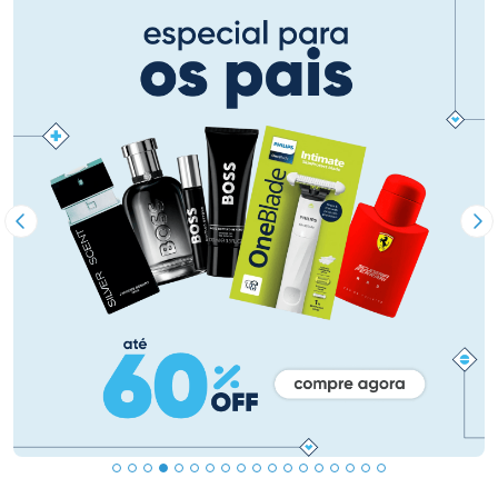
Imagem Anterior
Pr