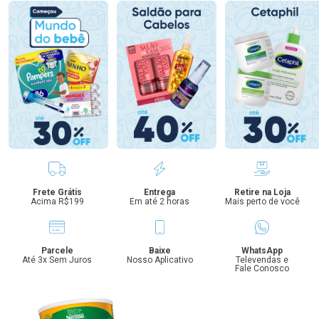
Benefícios
Frete Grátis
Entrega
Retire na Loja
Acima R$199
Em até 2 horas
Mais perto de você
Parcele
Baixe
WhatsApp
Até 3x Sem Juros
Nosso Aplicativo
Televendas e
Fale Conosco