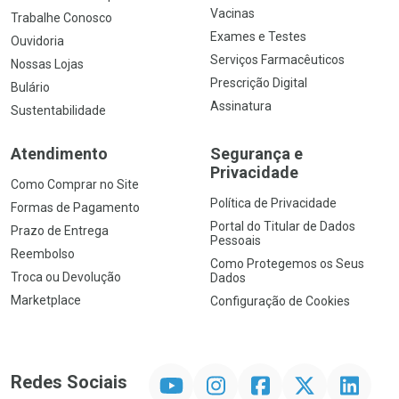
Vacinas
Trabalhe Conosco
Exames e Testes
Ouvidoria
Serviços Farmacêuticos
Nossas Lojas
Prescrição Digital
Bulário
Assinatura
Sustentabilidade
Atendimento
Segurança e
Privacidade
Como Comprar no Site
Política de Privacidade
Formas de Pagamento
Portal do Titular de Dados
Prazo de Entrega
Pessoais
Reembolso
Como Protegemos os Seus
Troca ou Devolução
Dados
Marketplace
Configuração de Cookies
YouTube
Instagram
Facebook
Twitter
Linkedin
Redes Sociais