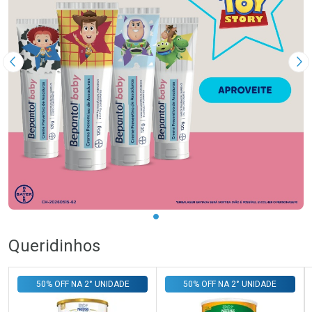
Imagem Anterior
Pr
Queridinhos
50% OFF NA 2° UNIDADE
50% OFF NA 2° UNIDADE