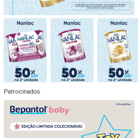
Patrocinados