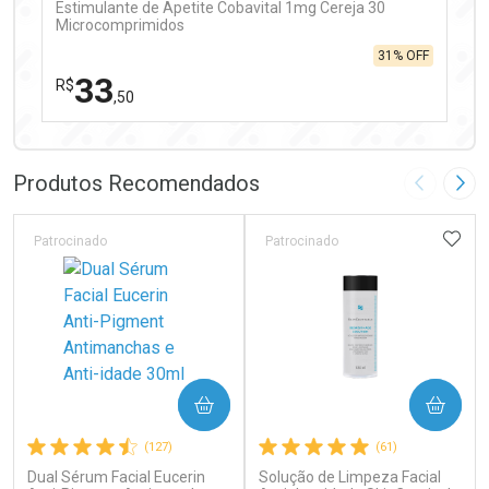
Estimulante de Apetite Cobavital 1mg Cereja 30
Microcomprimidos
31% OFF
33
R$
,50
FECHAR
FECHAR
Laboratório
Por Menos
Produtos Recomendados
Imagem A
Pró
ADIC
Patrocinado
Patrocinado
Ativar Desconto
COMPRAR
COMPRAR
Comprar sem Desconto
Comprar sem Desconto
(127)
(61)
Por R$ 33,50/cada
Por R$ 33,50/cada
Dual Sérum Facial Eucerin
Solução de Limpeza Facial