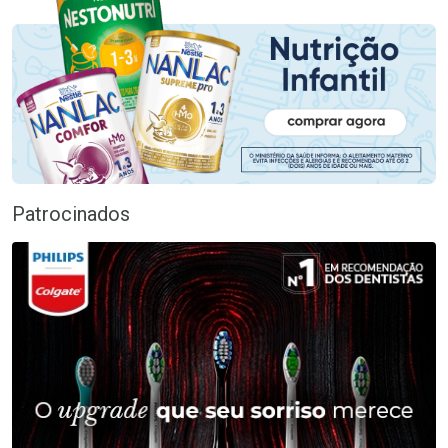
Patrocinados