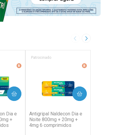
Imagem Anterior
Próxima Imagem
Patrocinado
Patrocinado
ência
Medicamento De Referência
Medicamento De Referên
PRAR
COMPRAR
COMP
38)
(202)
(64)
on Dia e
Antigripal Naldecon Dia e
Antigripal Naldecon
20mg +
Noite 800mg + 20mg +
400mg + 400mg +
idos
4mg 6 comprimidos
Comprimidos