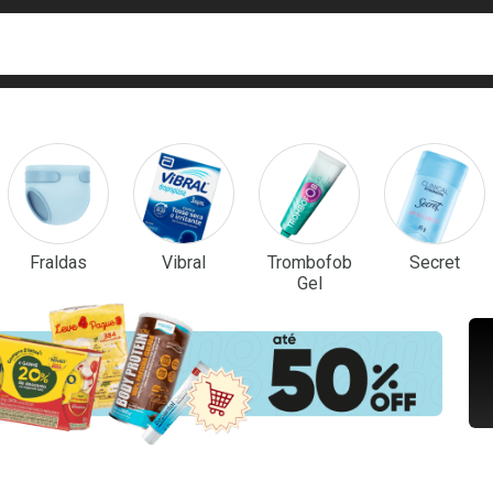
ca
isa?
em Destaque
Fraldas
Vibral
Trombofob
Secret
Gel