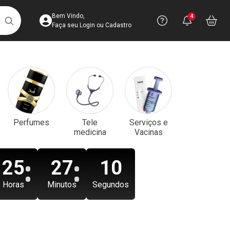
Acesse sua Conta
Precisa de aju
Notificaç
Acess
Bem Vindo,
4
Você po
notifica
Vo
it
BUSCAR
Ver Recursos 
Faça seu Login ou Cadastro
Atendimento ao 
Central de Ajud
Televendas
Perfumes
Tele
Serviços e
4003-3393
medicina
Vacinas
25
27
08
Horas
Minutos
Segundos