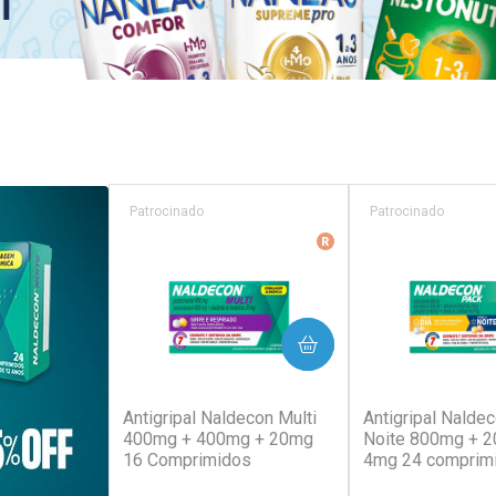
Patrocinado
Patrocinado
Medicamento De Refer
COMPRAR
COM
(129)
(1
Antigripal Naldecon Multi
Antigripal Naldec
400mg + 400mg + 20mg
Noite 800mg + 
16 Comprimidos
4mg 24 comprim