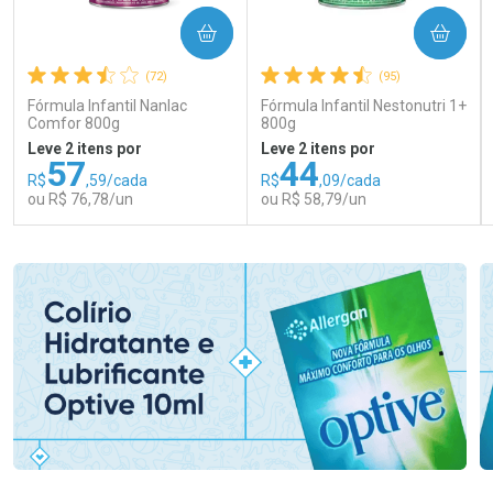
COMPRAR
COMPRAR
(72)
(95)
Fórmula Infantil Nanlac
Fórmula Infantil Nestonutri 1+
Comfor 800g
800g
Leve 2 itens por
Leve 2 itens por
57
44
R$
,59/cada
R$
,09/cada
ou R$ 76,78/un
ou R$ 58,79/un
FECHAR
FECHAR
FEC
FEC
Laboratório
Laboratório
Por Menos
Por Menos
Ativar Desconto
Ativar Desconto