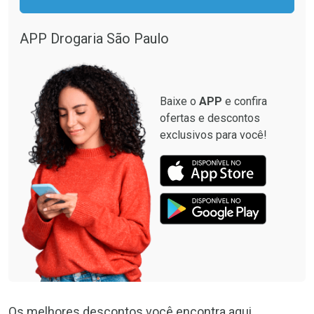
Por R$ 87,99/cada
Por R$ 28,40/cada
Por R$ 87,99/cada
Por R$ 28,40/cada
APP Drogaria São Paulo
Baixe o
APP
e confira
ofertas e descontos
exclusivos para você!
Os melhores descontos você encontra aqui