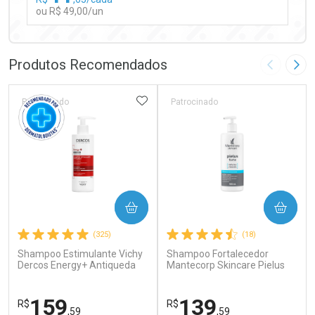
ou R$ 49,00/un
FECHAR
FECHAR
Laboratório
Por Menos
Produtos Recomendados
Imagem A
Pró
ADICIONAR AOS FAVORITOS
Patrocinado
Patrocinado
Ativar Desconto
COMPRAR
COMPRAR
Comprar sem Desconto
Comprar sem Desconto
(325)
(18)
Por R$ 49,00/cada
Por R$ 49,00/cada
Shampoo Estimulante Vichy
Shampoo Fortalecedor
Dercos Energy+ Antiqueda
Mantecorp Skincare Pielus
Cabelos Fracos e
Forte 400ml
Quebradiços 400ml
159
139
R$
R$
,59
,59