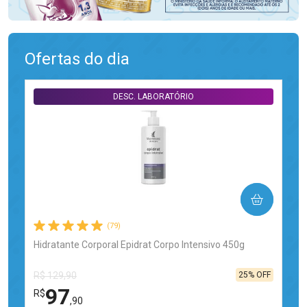
Ofertas do dia
DESC. LABORATÓRIO
COMPRAR
(79)
Hidratante Corporal Epidrat Corpo Intensivo 450g
25% OFF
R$ 129,90
97
R$
,90