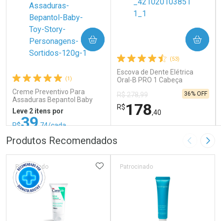
COMPRAR
COMPRAR
(53)
Escova de Dente Elétrica
(1)
Oral-B PRO 1 Cabeça
Redonda Recarregável 1
Creme Preventivo Para
36% OFF
R$ 278,99
Unidade
Assaduras Bepantol Baby
178
R$
Toy Story Personagens
Leve 2 itens por
,40
Sortidos 120g
39
R$
,74/cada
ou R$ 52,99/un
FECHAR
FECHAR
FEC
FEC
Produtos Recomendados
Imagem A
Pró
Laboratório
Laboratório
Por Menos
Por Menos
ADICIONAR AOS FAVORITOS
Patrocinado
Patrocinado