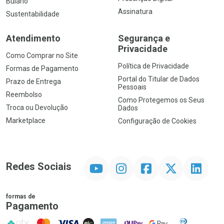
Bulário
Assinatura
Sustentabilidade
Atendimento
Segurança e
Privacidade
Como Comprar no Site
Política de Privacidade
Formas de Pagamento
Portal do Titular de Dados
Prazo de Entrega
Pessoais
Reembolso
Como Protegemos os Seus
Troca ou Devolução
Dados
Marketplace
Configuração de Cookies
YouTube
Instagram
Facebook
Twitter
Linkedin
Redes Sociais
formas de
Pagamento
PIX
MasterCard
VISA
ELO
AMEX
NuPay
Google Pay
Diners Club