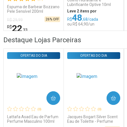
Colírio Hidratante e
Lubrificante Optive 10ml
Espuma de Barbear Bozzano
Leve 2 itens por
Pele Sensível 200ml
48
R$
,68/cada
26% OFF
R$ 29,99
ou R$ 64,90/un
22
R$
,33
FECHAR
FECHAR
FEC
FEC
Destaque Lojas Parceiras
Laboratório
Laboratório
Por Menos
Por Menos
OFERTAS DO DIA
OFERTAS DO DIA
COMPRAR
COMPRAR
Ativar Desconto
Ativar Desconto
(0)
(0)
Comprar sem Desconto
Comprar sem Desconto
Comprar sem Desconto
Comprar sem Desconto
Lattafa Asad Eau de Parfum
Jacques Bogart Silver Scent
Por R$ 22,33/cada
Por R$ 64,90/cada
Por R$ 22,33/cada
Por R$ 64,90/cada
Perfume Masculino 100ml
Eau de Toilette - Perfume
Masculino