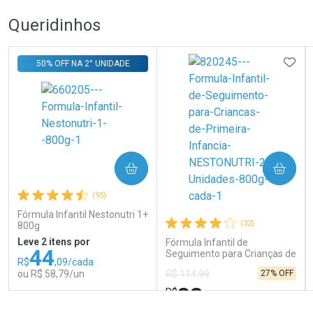
Queridinhos
ADIC
50% OFF NA 2° UNIDADE
COMPRAR
COMPRAR
(95)
Fórmula Infantil Nestonutri 1+
(32)
800g
Leve 2 itens por
Fórmula Infantil de
44
Seguimento para Crianças de
R$
,09/cada
Primeira Infância Nestonutri
ou R$ 58,79/un
27% OFF
R$ 114,99
2 Unidades de 800g cada
83
R$
,98
FECHAR
FECHAR
FEC
FEC