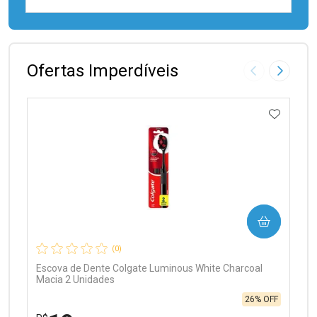
FECHAR
FECHAR
Laboratório
Por Menos
Ofertas Imperdíveis
Imagem Anter
Próxima
ADICIO
Ativar Desconto
COMPRAR
Comprar sem Desconto
Comprar sem Desconto
Por R$ 97,90/cada
Por R$ 97,90/cada
(0)
Escova de Dente Colgate Luminous White Charcoal
Macia 2 Unidades
26% OFF