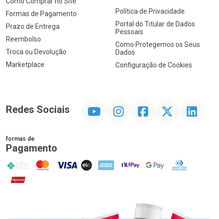
Como Comprar no Site
Política de Privacidade
Formas de Pagamento
Portal do Titular de Dados
Prazo de Entrega
Pessoais
Reembolso
Como Protegemos os Seus
Troca ou Devolução
Dados
Marketplace
Configuração de Cookies
YouTube
Instagram
Facebook
Twitter
Linkedin
Redes Sociais
formas de
Pagamento
PIX
MasterCard
VISA
ELO
AMEX
NuPay
Google Pay
Diners Club
Hipercard
Promoção em Destaque