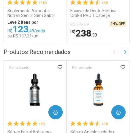
(242)
(53)
Suplemento Alimentar
Escova de Dente Elétrica
Nutren Senior Sem Sabor
Oral-B PRO 1 Cabeça
740g
Redonda Recarregável 1
Leve 2 itens por
14% OFF
R$ 278,99
Unidade
123
238
R$
,49/cada
R$
,99
ou R$ 137,21/un
FECHAR
FECHAR
FEC
FEC
Produtos Recomendados
Imagem A
Pró
Laboratório
Laboratório
Por Menos
Por Menos
ADICIONAR AOS FAVORITOS
ADIC
Patrocinado
Patrocinado
COMPRAR
COMPRAR
Ativar Desconto
Ativar Desconto
(49)
(24)
Sérum Facial Antirrugas
Comprar sem Desconto
Sérum Antioleosidade e
Comprar sem Desconto
Comprar sem Desconto
Comprar sem Desconto