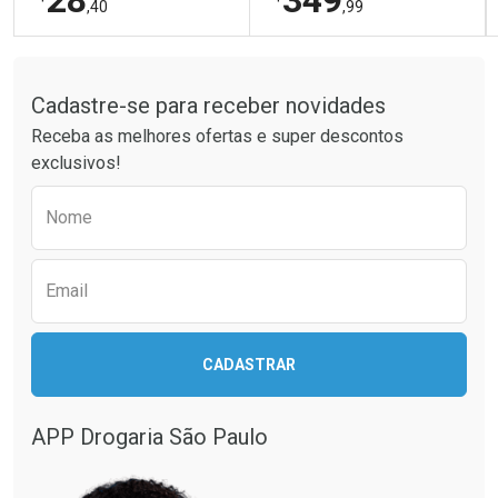
28
349
,40
,99
Tudo sobre a Drogaria São Paulo
FECHAR
FECHAR
FEC
FEC
Laboratório
Laboratório
Por Menos
Por Menos
Cadastre-se para receber novidades
Receba as melhores ofertas e super descontos
exclusivos!
Preencha o formulário abaixo para receber 
Nome
Email
Ativar Desconto
Ativar Desconto
CADASTRAR
Comprar sem Desconto
Comprar sem Desconto
Comprar sem Desconto
Comprar sem Desconto
Por R$ 28,40/cada
Por R$ 349,99/cada
Por R$ 28,40/cada
Por R$ 349,99/cada
APP Drogaria São Paulo