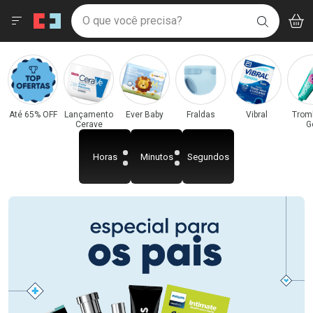
Drogaria São Paulo
Menu
Acess
Ir direto para a home
O que você precisa?
V
i
BUSCAR
Navegue pela página
Ir direto para o conteúdo
Faça a sua busca
Ir direto para a busca
Categorias e Departamentos em Destaque
Ir direto para a conta
Drogaria São Paulo
Ir direto para a ajuda
Ir direto para a notificações
Ir direto para o carrinho
Até 65% OFF
Lançamento
Ever Baby
Fraldas
Vibral
Trom
Cerave
G
Ir direto para o menu
Horas
Minutos
Segundos