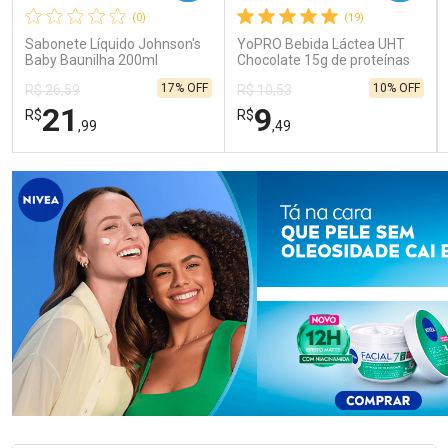
(0)
(19)
Sabonete Líquido Johnson's
YoPRO Bebida Láctea UHT
Baby Baunilha 200ml
Chocolate 15g de proteínas
250ml
17% OFF
10% OFF
R$ 26,59
R$ 10,53
21
9
R$
R$
,99
,49
FECHAR
FECHAR
FEC
FEC
Laboratório
Laboratório
Por Menos
Por Menos
Ativar Desconto
Ativar Desconto