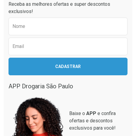
Receba as melhores ofertas e super descontos
exclusivos!
Preencha o formulário abaixo para receber 
Nome
Email
Ativar Desconto
Ativar Desconto
CADASTRAR
Comprar sem Desconto
Comprar sem Desconto
Comprar sem Desconto
Comprar sem Desconto
Por R$ 349,99/cada
Por R$ 33,15/cada
Por R$ 349,99/cada
Por R$ 33,15/cada
APP Drogaria São Paulo
Baixe o
APP
e confira
ofertas e descontos
exclusivos para você!