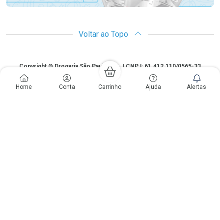
Voltar ao Topo
Copyright
Copyright © Drogaria São Paulo S.A. | CNPJ: 61.412.110/0565-33
São Paulo - SP: Avenida Renata, 60, Chácara Belenzinho - Vila Formosa
Home
Conta
Carrinho
Ajuda
Alertas
Gislaine Lima Meo CRF 40.354 | 24 horas| Autorização de funcionamento:
Processo: 2531.559767/2014-90 Autorização/MS: 7.31847.3 | As
informações contidas neste site, como promoções e ofertas de remédios e
medicamentos, não devem ser usadas para automedicação e não
substituem, em hipótese alguma, a medicação prescrita pelo profissional da
área médica. Somente o médico está em condições de diagnosticar
qualquer problema de saúde e prescrever o tratamento adequado. Os
preços e as promoções são válidos apenas para compras via internet. As
fotos contidas em nosso site são meramente ilustrativas. *Preços e
disponibilidade sujeitos a alterações no decorrer do dia. Antibióticos e
antimicrobianos vendas apenas em lojas físicas ou televendas. Portaria nº
344 - 01/02/1999 - Ministério da Saúde. Horário de funcionamento Central
de Vendas e Atendimento ao Cliente 4003 3393 ou 0800 779 8767 de
domingo a domingo das 08h00 às 20h00.