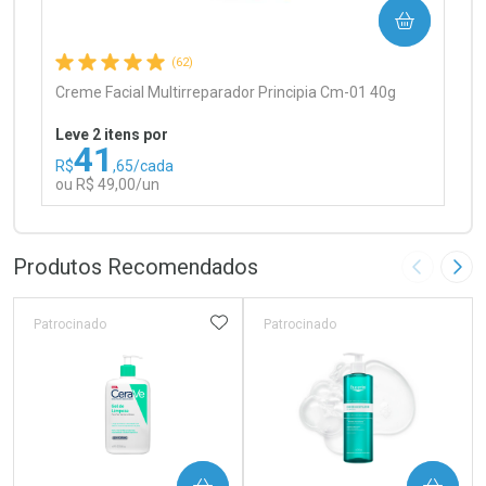
COMPRAR
Comprar sem Desconto
Comprar sem Desconto
Por R$ 97,90/cada
Por R$ 97,90/cada
(62)
Creme Facial Multirreparador Principia Cm-01 40g
Leve 2 itens por
41
R$
,65/cada
ou R$ 49,00/un
FECHAR
FECHAR
Laboratório
Por Menos
Produtos Recomendados
Imagem A
Pró
ADICIONAR AOS FAVORITOS
Patrocinado
Patrocinado
Ativar Desconto