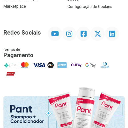
Marketplace
Configuração de Cookies
YouTube
Instagram
Facebook
Twitter
Linkedin
Redes Sociais
formas de
Pagamento
PIX
MasterCard
VISA
ELO
AMEX
NuPay
Google Pay
Diners Club
Hipercard
Promoção em Destaque