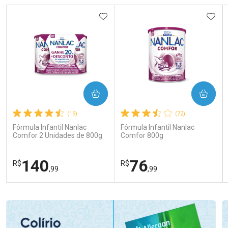
ADICIONAR AOS FAVORITOS
ADIC
COMPRAR
COMPRAR
(19)
(72)
Fórmula Infantil Nanlac
Fórmula Infantil Nanlac
Comfor 2 Unidades de 800g
Comfor 800g
140
76
R$
R$
,99
,99
FECHAR
FECHAR
FEC
FEC
Laboratório
Laboratório
Por Menos
Por Menos