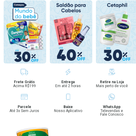
Benefícios
Frete Grátis
Entrega
Retire na Loja
Acima R$199
Em até 2 horas
Mais perto de você
Parcele
Baixe
WhatsApp
Até 3x Sem Juros
Nosso Aplicativo
Televendas e
Fale Conosco