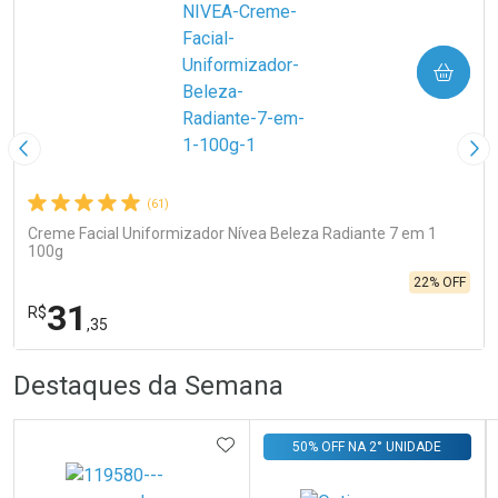
COMPRAR
Imagem Anterior
Pró
(61)
Creme Facial Uniformizador Nívea Beleza Radiante 7 em 1
100g
22% OFF
31
R$
,35
R
R
FECHA
FECHA
Destaques da Semana
Laboratório
Por Menos
ADICIONAR AOS FAVORITOS
50% OFF NA 2° UNIDADE