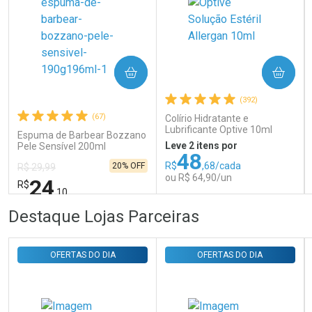
COMPRAR
COMPRAR
Ativar Desconto
(392)
(67)
Colírio Hidratante e
Lubrificante Optive 10ml
Comprar sem Desconto
Comprar sem Desconto
Espuma de Barbear Bozzano
Por R$ 31,35/cada
Por R$ 31,35/cada
Leve 2 itens por
Pele Sensível 200ml
48
R$
,68/cada
20% OFF
R$ 29,99
ou R$ 64,90/un
24
R$
,10
FECHAR
FECHAR
FEC
FEC
Destaque Lojas Parceiras
Laboratório
Laboratório
Por Menos
Por Menos
OFERTAS DO DIA
OFERTAS DO DIA