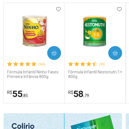
ADICIONAR AOS FAVORITOS
ADIC
COMPRAR
COMPRAR
(360)
(95)
Fórmula Infantil Ninho Fases
Fórmula Infantil Nestonutri 1+
Primeira Infância 800g
800g
55
58
R$
R$
,85
,79
FECHAR
FECHAR
FEC
FEC
Laboratório
Laboratório
Por Menos
Por Menos