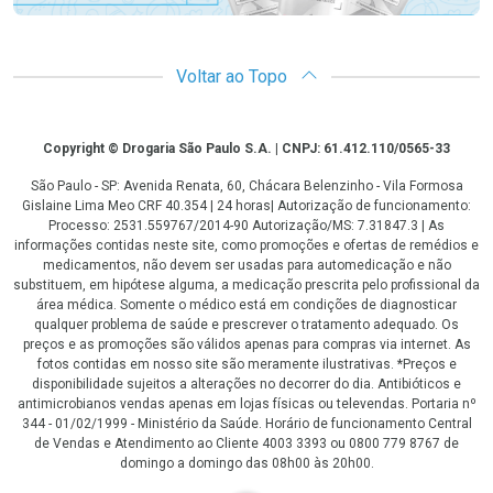
Voltar ao Topo
Copyright
Copyright © Drogaria São Paulo S.A. | CNPJ: 61.412.110/0565-33
São Paulo - SP: Avenida Renata, 60, Chácara Belenzinho - Vila Formosa
Gislaine Lima Meo CRF 40.354 | 24 horas| Autorização de funcionamento:
Processo: 2531.559767/2014-90 Autorização/MS: 7.31847.3 | As
informações contidas neste site, como promoções e ofertas de remédios e
medicamentos, não devem ser usadas para automedicação e não
substituem, em hipótese alguma, a medicação prescrita pelo profissional da
área médica. Somente o médico está em condições de diagnosticar
qualquer problema de saúde e prescrever o tratamento adequado. Os
preços e as promoções são válidos apenas para compras via internet. As
fotos contidas em nosso site são meramente ilustrativas. *Preços e
disponibilidade sujeitos a alterações no decorrer do dia. Antibióticos e
antimicrobianos vendas apenas em lojas físicas ou televendas. Portaria nº
344 - 01/02/1999 - Ministério da Saúde. Horário de funcionamento Central
de Vendas e Atendimento ao Cliente 4003 3393 ou 0800 779 8767 de
domingo a domingo das 08h00 às 20h00.