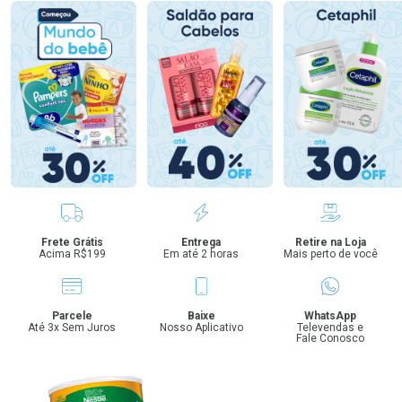
Benefícios
Frete Grátis
Entrega
Retire na Loja
Acima R$199
Em até 2 horas
Mais perto de você
Parcele
Baixe
WhatsApp
Até 3x Sem Juros
Nosso Aplicativo
Televendas e
Fale Conosco