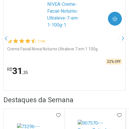
COMPRAR
Imagem Anterior
Pró
(144)
Creme Facial Nivea Noturno Ultraleve 7 em 1 100g
22% OFF
31
R$
,35
FECHA
FECHA
Laboratório
Por Menos
R
R
Destaques da Semana
ADICIONAR AOS FAVORITOS
ADIC