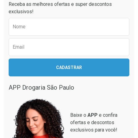
Receba as melhores ofertas e super descontos
exclusivos!
Preencha o formulário abaixo para receber 
Nome
Email
Ativar Desconto
Ativar Desconto
CADASTRAR
Comprar sem Desconto
Comprar sem Desconto
Comprar sem Desconto
Comprar sem Desconto
Por R$ 33,15/cada
Por R$ 12,93/cada
Por R$ 33,15/cada
Por R$ 12,93/cada
APP Drogaria São Paulo
Baixe o
APP
e confira
ofertas e descontos
exclusivos para você!