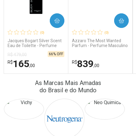
COMPRAR
COMPRAR
Ativar Desconto
Ativar Desconto
(0)
(0)
Comprar sem Desconto
Comprar sem Desconto
Comprar sem Desconto
Comprar sem Desconto
Jacques Bogart Silver Scent
Azzaro The Most Wanted
Por R$ 41,57/cada
Por R$ 389,90/cada
Por R$ 41,57/cada
Por R$ 389,90/cada
Eau de Toilette - Perfume
Parfum - Perfume Masculino
Masculino
66% OFF
R$ 479,00
165
839
R$
R$
,00
,00
FECHAR
FECHAR
FEC
FEC
As Marcas Mais Amadas
Laboratório
Laboratório
Por Menos
Por Menos
do Brasil e do Mundo