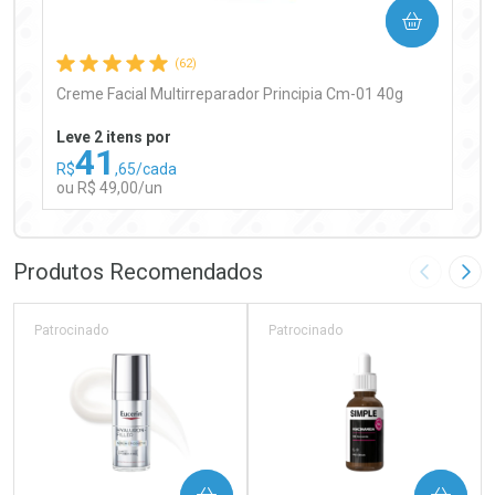
COMPRAR
Comprar sem Desconto
Comprar sem Desconto
Por R$ 97,90/cada
Por R$ 97,90/cada
(62)
Creme Facial Multirreparador Principia Cm-01 40g
Leve 2 itens por
41
R$
,65/cada
ou R$ 49,00/un
FECHAR
FECHAR
Laboratório
Por Menos
Produtos Recomendados
Imagem A
Pró
Patrocinado
Patrocinado
Ativar Desconto