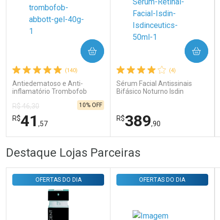
Ativar Desconto
COMPRAR
COMPRAR
Comprar sem Desconto
Comprar sem Desconto
Por R$ 31,35/cada
Por R$ 31,35/cada
(140)
(4)
Antiedematoso e Anti-
Sérum Facial Antissinais
inflamatório Trombofob
Bifásico Noturno Isdin
200U/g 40g
Isdinceutics Retinal com
10% OFF
R$ 46,30
Retinaldeído 50ml
41
389
R$
R$
,57
,90
FECHAR
FECHAR
FEC
FEC
Destaque Lojas Parceiras
Laboratório
Laboratório
Por Menos
Por Menos
OFERTAS DO DIA
OFERTAS DO DIA