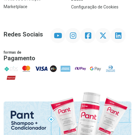
Marketplace
Configuração de Cookies
YouTube
Instagram
Facebook
Twitter
Linkedin
Redes Sociais
formas de
Pagamento
PIX
MasterCard
VISA
ELO
AMEX
NuPay
Google Pay
Diners Club
Hipercard
Promoção em Destaque