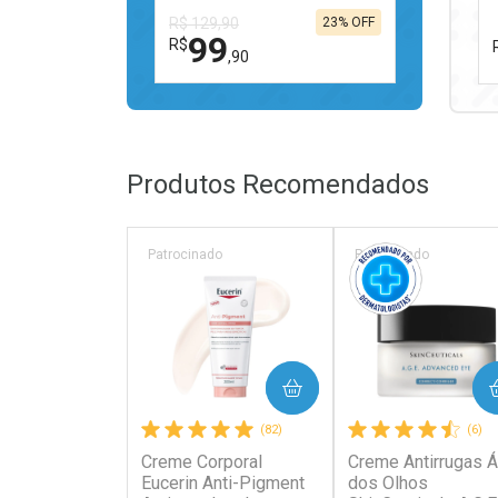
R$ 129,90
23% OFF
99
R$
,90
FECHAR
FECHAR
Laboratório
Por Menos
Produtos Recomendados
Patrocinado
Patrocinado
Ativar Desconto
COMPRAR
COMPRAR
Comprar sem Desconto
Comprar sem Desconto
(82)
(6)
Por R$ 99,90/cada
Por R$ 99,90/cada
Creme Corporal
Creme Antirrugas Á
Eucerin Anti-Pigment
dos Olhos