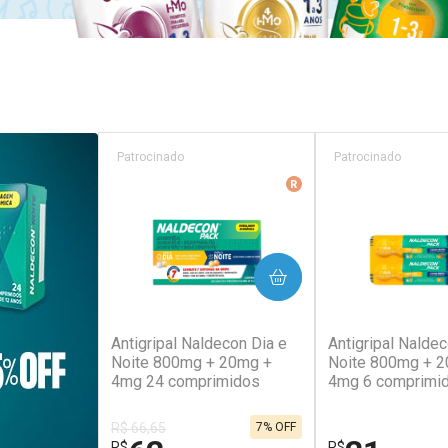
Patrocinado
Patrocinado
Medicamento De Refer
COMPRAR
COM
(138)
(2
Antigripal Naldecon Dia e
Antigripal Naldec
Noite 800mg + 20mg +
Noite 800mg + 
4mg 24 comprimidos
4mg 6 comprimi
R$ 66,65
7% OFF
R$
R$