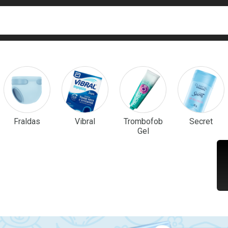
ca
isa?
em Destaque
Fraldas
Vibral
Trombofob
Secret
Gel