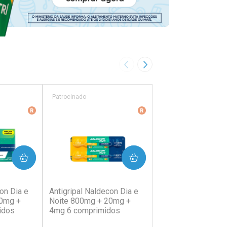
Imagem Anterior
Próxima Imagem
Patrocinado
Patrocinado
ência
Medicamento De Referência
Medicamento De Referên
PRAR
COMPRAR
COMP
38)
(202)
(64)
on Dia e
Antigripal Naldecon Dia e
Antigripal Naldecon
20mg +
Noite 800mg + 20mg +
400mg + 400mg +
idos
4mg 6 comprimidos
Comprimidos