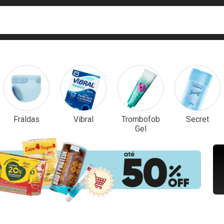
ca
isa?
em Destaque
Fraldas
Vibral
Trombofob
Secret
Gel