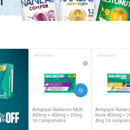
Patrocinado
Patrocinado
Medicamento De Refer
COMPRAR
COM
(129)
(1
Antigripal Naldecon Multi
Antigripal Naldec
400mg + 400mg + 20mg
Noite 800mg + 
16 Comprimidos
4mg 24 comprim