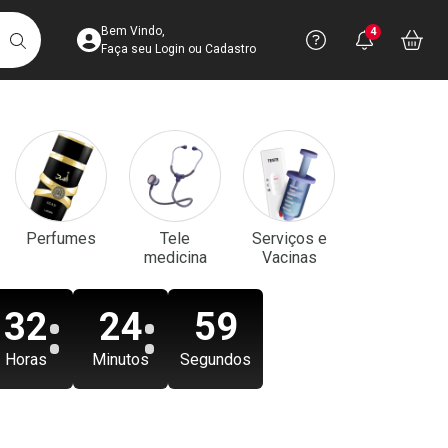
Acesse sua Conta
Precisa de aju
Notificaç
Acess
Bem Vindo,
4
Você po
notifica
Vo
it
BUSCAR
Ver Recursos 
Faça seu Login ou Cadastro
Atendimento ao 
Central de Ajud
Televendas
Perfumes
Tele
Serviços e
4003-3393
medicina
Vacinas
32
24
58
Horas
Minutos
Segundos