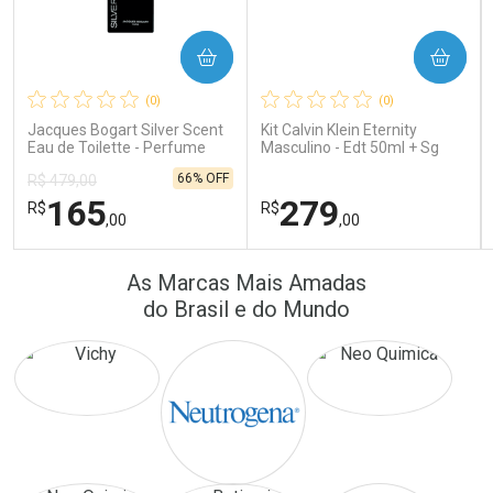
COMPRAR
COMPRAR
Ativar Desconto
Ativar Desconto
(0)
(0)
Comprar sem Desconto
Comprar sem Desconto
Comprar sem Desconto
Comprar sem Desconto
Jacques Bogart Silver Scent
Kit Calvin Klein Eternity
Por R$ 64,90/cada
Por R$ 171,26/cada
Por R$ 64,90/cada
Por R$ 171,26/cada
Eau de Toilette - Perfume
Masculino - Edt 50ml + Sg
Masculino
100ml
66% OFF
R$ 479,00
165
279
R$
R$
,00
,00
FECHAR
FECHAR
FEC
FEC
As Marcas Mais Amadas
Laboratório
Laboratório
Por Menos
Por Menos
do Brasil e do Mundo