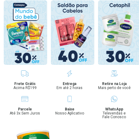
Benefícios
Frete Grátis
Entrega
Retire na Loja
Acima R$199
Em até 2 horas
Mais perto de você
Parcele
Baixe
WhatsApp
Até 3x Sem Juros
Nosso Aplicativo
Televendas e
Fale Conosco