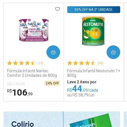
ADICIONAR AOS FAVORITOS
50% OFF NA 2° UNIDADE
COMPRAR
COMPRAR
(19)
(95)
Fórmula Infantil Nanlac
Fórmula Infantil Nestonutri 1+
Comfor 2 Unidades de 800g
800g
Leve 2 itens por
24% OFF
R$ 140,99
44
106
R$
,09/cada
R$
,99
ou R$ 58,79/un
FECHAR
FECHAR
FEC
FEC
Laboratório
Laboratório
Por Menos
Por Menos