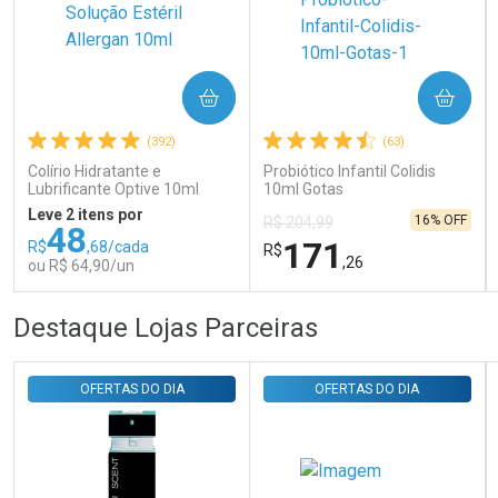
COMPRAR
COMPRAR
Ativar Desconto
(392)
(63)
Colírio Hidratante e
Probiótico Infantil Colidis
Comprar sem Desconto
Comprar sem Desconto
Lubrificante Optive 10ml
10ml Gotas
Por R$ 29,30/cada
Por R$ 29,30/cada
Leve 2 itens por
16% OFF
R$ 204,99
48
171
R$
,68/cada
R$
,26
ou R$ 64,90/un
FECHAR
FECHAR
FEC
FEC
Destaque Lojas Parceiras
Laboratório
Laboratório
Por Menos
Por Menos
OFERTAS DO DIA
OFERTAS DO DIA