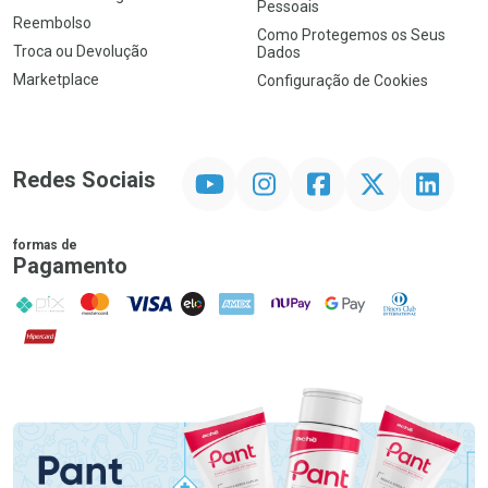
Pessoais
Reembolso
Como Protegemos os Seus
Troca ou Devolução
Dados
Marketplace
Configuração de Cookies
YouTube
Instagram
Facebook
Twitter
Linkedin
Redes Sociais
formas de
Pagamento
PIX
MasterCard
VISA
ELO
AMEX
NuPay
Google Pay
Diners Club
Hipercard
Promoção em Destaque