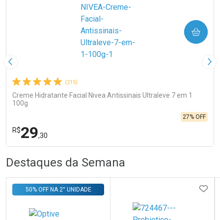
COMPRAR
Imagem Anterior
Pró
(215)
Creme Hidratante Facial Nivea Antissinais Ultraleve 7 em 1
100g
27% OFF
29
R$
,30
R
R
FECHA
FECHA
Destaques da Semana
Laboratório
Por Menos
ADIC
50% OFF NA 2° UNIDADE