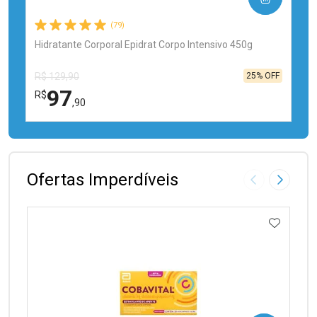
(79)
Hidratante Corporal Epidrat Corpo Intensivo 450g
25% OFF
R$ 129,90
97
R$
,90
FECHAR
FECHAR
Laboratório
Por Menos
Ofertas Imperdíveis
Imagem Anter
Próxima
ADICIO
Ativar Desconto