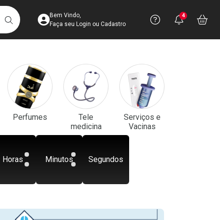
Acesse sua Conta
Precisa de aju
Notificaç
Acess
Bem Vindo,
4
Você po
notifica
Vo
it
BUSCAR
Ver Recursos 
Faça seu Login ou Cadastro
Atendimento ao 
Central de Ajud
Televendas
Perfumes
Tele
Serviços e
4003-3393
medicina
Vacinas
Horas
Minutos
Segundos