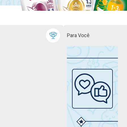
Para Você