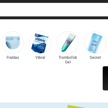
ca
isa?
em Destaque
Fraldas
Vibral
Trombofob
Secret
Gel