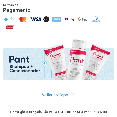
formas de
Pagamento
PIX
MasterCard
VISA
ELO
AMEX
NuPay
Google Pay
Diners Club
Hipercard
Promoção em Destaque
Voltar ao Topo
Copyright
Copyright © Drogaria São Paulo S.A. | CNPJ: 61.412.110/0565-33