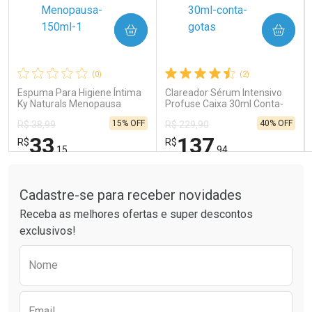
COMPRAR
COMPRAR
Ativar Desconto
Ativar Desconto
Comprar sem Desconto
Comprar sem Desconto
Comprar sem Desconto
Comprar sem Desconto
(0)
(2)
Por R$ 66,83/cada
Por R$ 14,39/cada
Por R$ 66,83/cada
Por R$ 14,39/cada
Espuma Para Higiene Íntima
Clareador Sérum Intensivo
Ky Naturals Menopausa
Profuse Caixa 30ml Conta-
150ml
Gotas
15% OFF
40% OFF
R$ 38,99
R$ 229,90
33
137
R$
R$
,15
,94
Tudo sobre a Drogaria São Paulo
FECHAR
FECHAR
FEC
FEC
Laboratório
Laboratório
Por Menos
Por Menos
Cadastre-se para receber novidades
Receba as melhores ofertas e super descontos
exclusivos!
Preencha o formulário abaixo para receber 
Nome
Email