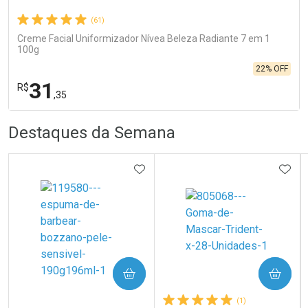
(61)
Creme Facial Uniformizador Nívea Beleza Radiante 7 em 1
100g
22% OFF
31
R$
,35
R
R
FECHA
FECHA
Destaques da Semana
Laboratório
Por Menos
ADICIONAR AOS FAVORITOS
ADIC
COMPRAR
COMPRAR
Ativar Desconto
(1)