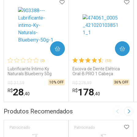
ADICIONAR AOS FAVORITOS
ADIC
COMPRAR
COMPRAR
(0)
(53)
Lubrificante Íntimo Ky
Escova de Dente Elétrica
Naturals Blueberry 50g
Oral-B PRO 1 Cabeça
Redonda Recarregável 1
10% OFF
36% OFF
R$ 31,59
R$ 278,99
Unidade
28
178
R$
R$
,40
,40
FECHAR
FECHAR
FEC
FEC
Produtos Recomendados
Imagem A
Pró
Laboratório
Laboratório
Por Menos
Por Menos
ADIC
Patrocinado
Patrocinado