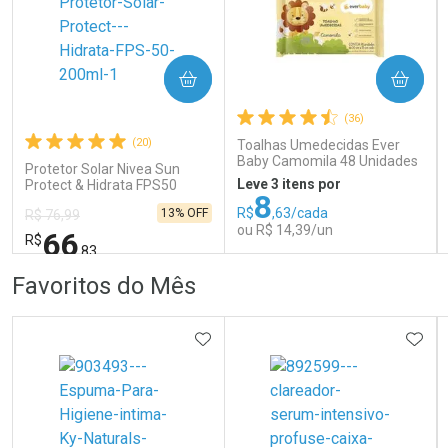
COMPRAR
COMPRAR
Ativar Desconto
Ativar Desconto
(36)
Comprar sem Desconto
Comprar sem Desconto
Comprar sem Desconto
Comprar sem Desconto
(20)
Toalhas Umedecidas Ever
Por R$ 139,59/cada
Por R$ 95,99/cada
Por R$ 139,59/cada
Por R$ 95,99/cada
Baby Camomila 48 Unidades
Protetor Solar Nivea Sun
Leve 3 itens por
Protect & Hidrata FPS50
8
200ml
R$
,63/cada
13% OFF
R$ 76,99
ou R$ 14,39/un
66
R$
,83
FECHAR
FECHAR
FEC
FEC
Favoritos do Mês
Laboratório
Laboratório
Por Menos
Por Menos
ADICIONAR AOS FAVORITOS
ADIC