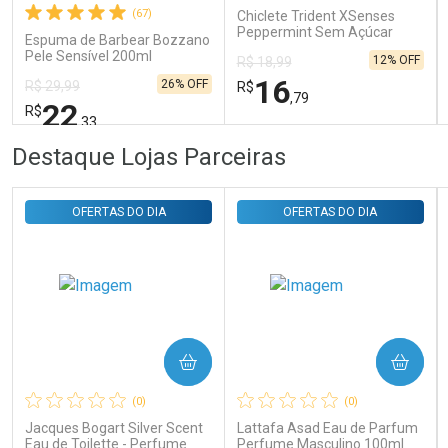
(67)
Chiclete Trident XSenses
Peppermint Sem Açúcar
Comprar sem Desconto
Comprar sem Desconto
Espuma de Barbear Bozzano
Garrafa 54g
Por R$ 31,35/cada
Por R$ 31,35/cada
Pele Sensível 200ml
12% OFF
R$ 18,99
16
26% OFF
R$ 29,99
R$
,79
22
R$
,33
FECHAR
FECHAR
FEC
FEC
Destaque Lojas Parceiras
Laboratório
Laboratório
Por Menos
Por Menos
OFERTAS DO DIA
OFERTAS DO DIA
COMPRAR
COMPRAR
Ativar Desconto
Ativar Desconto
(0)
(0)
Comprar sem Desconto
Comprar sem Desconto
Comprar sem Desconto
Comprar sem Desconto
Jacques Bogart Silver Scent
Lattafa Asad Eau de Parfum
Por R$ 22,33/cada
Por R$ 16,79/cada
Por R$ 22,33/cada
Por R$ 16,79/cada
Eau de Toilette - Perfume
Perfume Masculino 100ml