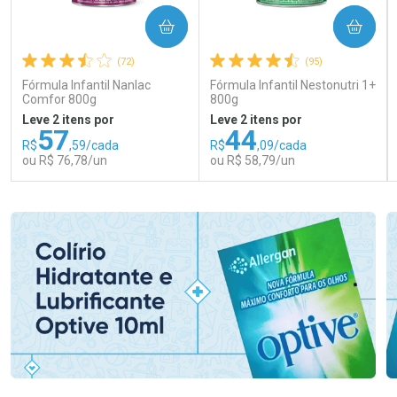
COMPRAR
COMPRAR
(72)
(95)
Fórmula Infantil Nanlac
Fórmula Infantil Nestonutri 1+
Comfor 800g
800g
Leve 2 itens por
Leve 2 itens por
57
44
R$
,59/cada
R$
,09/cada
ou R$ 76,78/un
ou R$ 58,79/un
FECHAR
FECHAR
FEC
FEC
Laboratório
Laboratório
Por Menos
Por Menos
Ativar Desconto
Ativar Desconto