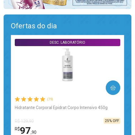
Ofertas do dia
DESC. LABORATÓRIO
COMPRAR
(79)
Hidratante Corporal Epidrat Corpo Intensivo 450g
25% OFF
R$ 129,90
97
R$
,90