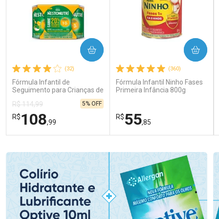
COMPRAR
COMPRAR
(32)
(360)
Fórmula Infantil de
Fórmula Infantil Ninho Fases
Seguimento para Crianças de
Primeira Infância 800g
Primeira Infância Nestonutri
5% OFF
R$ 114,99
2 Unidades de 800g cada
108
55
R$
R$
,99
,85
FECHAR
FECHAR
FEC
FEC
Laboratório
Laboratório
Por Menos
Por Menos