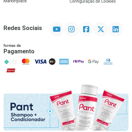
Marketplace
Configuração de Cookies
YouTube
Instagram
Facebook
Twitter
Linkedin
Redes Sociais
formas de
Pagamento
PIX
MasterCard
VISA
ELO
AMEX
NuPay
Google Pay
Diners Club
Hipercard
Promoção em Destaque