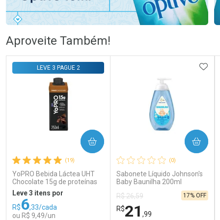
Ativar Desconto
Ativar Desconto
Aproveite Também!
Comprar sem Desconto
Comprar sem Desconto
Comprar sem Desconto
Comprar sem Desconto
ADIC
LEVE 3 PAGUE 2
Por R$ 108,99/cada
Por R$ 55,85/cada
Por R$ 108,99/cada
Por R$ 55,85/cada
COMPRAR
COMPRAR
(19)
(0)
YoPRO Bebida Láctea UHT
Sabonete Líquido Johnson's
Chocolate 15g de proteínas
Baby Baunilha 200ml
250ml
Leve 3 itens por
17% OFF
R$ 26,59
6
21
R$
,33/cada
R$
,99
ou R$ 9,49/un