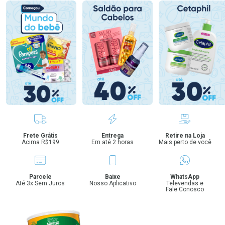
Benefícios
Frete Grátis
Entrega
Retire na Loja
Acima R$199
Em até 2 horas
Mais perto de você
Parcele
Baixe
WhatsApp
Até 3x Sem Juros
Nosso Aplicativo
Televendas e
Fale Conosco