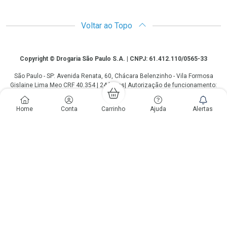
Voltar ao Topo
Copyright
Copyright © Drogaria São Paulo S.A. | CNPJ: 61.412.110/0565-33
São Paulo - SP: Avenida Renata, 60, Chácara Belenzinho - Vila Formosa
Gislaine Lima Meo CRF 40.354 | 24 horas| Autorização de funcionamento:
Processo: 2531.559767/2014-90 Autorização/MS: 7.31847.3 | As
informações contidas neste site, como promoções e ofertas de remédios e
Home
Conta
Carrinho
Ajuda
Alertas
medicamentos, não devem ser usadas para automedicação e não
substituem, em hipótese alguma, a medicação prescrita pelo profissional da
área médica. Somente o médico está em condições de diagnosticar
qualquer problema de saúde e prescrever o tratamento adequado. Os
preços e as promoções são válidos apenas para compras via internet. As
fotos contidas em nosso site são meramente ilustrativas. *Preços e
disponibilidade sujeitos a alterações no decorrer do dia. Antibióticos e
antimicrobianos vendas apenas em lojas físicas ou televendas. Portaria nº
344 - 01/02/1999 - Ministério da Saúde. Horário de funcionamento Central
de Vendas e Atendimento ao Cliente 4003 3393 ou 0800 779 8767 de
domingo a domingo das 08h00 às 20h00.
LGPD Aceite os Cookies