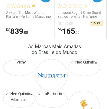
(0)
(0)
Comprar sem Desconto
Comprar sem Desconto
Comprar sem Desconto
Comprar sem Desconto
Azzaro The Most Wanted
Jacques Bogart Silver Scent
Por R$ 64,90/cada
Por R$ 24,10/cada
Por R$ 64,90/cada
Por R$ 24,10/cada
Parfum - Perfume Masculino
Eau de Toilette - Perfume
Masculino
66% OFF
R$ 479,00
839
165
R$
R$
,00
,00
FECHAR
FECHAR
FEC
FEC
As Marcas Mais Amadas
Laboratório
Laboratório
Por Menos
Por Menos
do Brasil e do Mundo
Ativar Desconto
Ativar Desconto