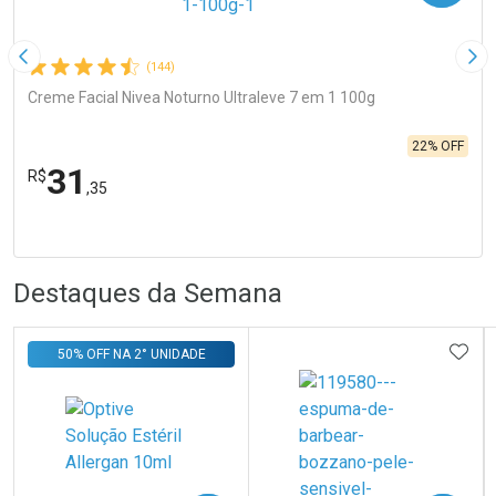
Imagem Anterior
Pró
(144)
Creme Facial Nivea Noturno Ultraleve 7 em 1 100g
22% OFF
31
R$
,35
FECHA
FECHA
Laboratório
R
R
Por Menos
Destaques da Semana
ADIC
50% OFF NA 2° UNIDADE
Ativar Desconto