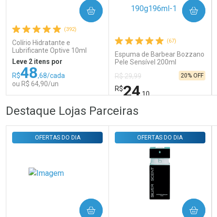
COMPRAR
COMPRAR
Comprar sem Desconto
Comprar sem Desconto
Por R$ 31,35/cada
Por R$ 31,35/cada
(392)
(67)
Colírio Hidratante e
Lubrificante Optive 10ml
Espuma de Barbear Bozzano
Leve 2 itens por
Pele Sensível 200ml
48
R$
,68/cada
20% OFF
R$ 29,99
ou R$ 64,90/un
24
R$
,10
FECHAR
FECHAR
FEC
FEC
Destaque Lojas Parceiras
Laboratório
Laboratório
Por Menos
Por Menos
OFERTAS DO DIA
OFERTAS DO DIA
COMPRAR
COMPRAR
Ativar Desconto
Ativar Desconto