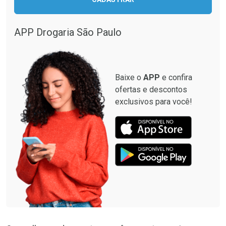
Comprar sem Desconto
Comprar sem Desconto
Comprar sem Desconto
Comprar sem Desconto
Por R$ 87,99/cada
Por R$ 137,94/cada
Por R$ 87,99/cada
Por R$ 137,94/cada
APP Drogaria São Paulo
Baixe o
APP
e confira
ofertas e descontos
exclusivos para você!