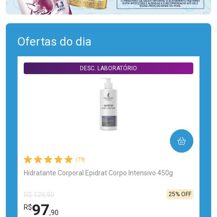
Ofertas do dia
DESC. LABORATÓRIO
COMPRAR
(79)
Hidratante Corporal Epidrat Corpo Intensivo 450g
25% OFF
R$ 129,90
97
R$
,90