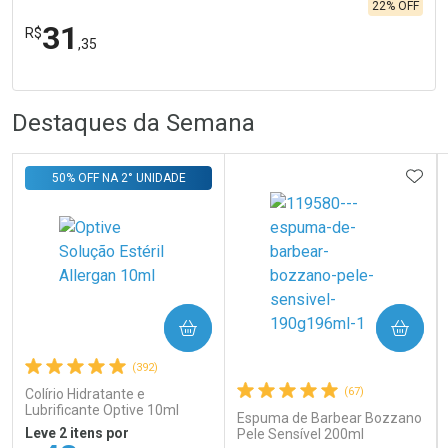
22% OFF
31
R$
,35
FECHA
FECHA
Laboratório
R
R
Por Menos
Destaques da Semana
ADIC
50% OFF NA 2° UNIDADE
Ativar Desconto
COMPRAR
COMPRAR
Comprar sem Desconto
Comprar sem Desconto
Por R$ 31,35/cada
Por R$ 31,35/cada
(392)
(67)
Colírio Hidratante e
Lubrificante Optive 10ml
Espuma de Barbear Bozzano
Leve 2 itens por
Pele Sensível 200ml