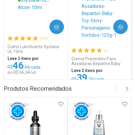
COMPRAR
COMPRAR
(317)
Colírio Lubrificante Systane
(1)
UL 10ml
Leve 2 itens por
Creme Preventivo Para
46
Assaduras Bepantol Baby
R$
,44/cada
Toy Story Personagens
Leve 2 itens por
ou R$ 66,34/un
Sortidos 120g
39
R$
,74/cada
ou R$ 52,99/un
FECHAR
FECHAR
FEC
FEC
Produtos Recomendados
Imagem A
Pró
Laboratório
Laboratório
Por Menos
Por Menos
ADICIONAR AOS FAVORITOS
ADIC
Patrocinado
Patrocinado