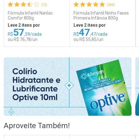
(72)
(360)
Fórmula Infantil Nanlac
Fórmula Infantil Ninho Fases
Comfor 800g
Primeira Infância 800g
Leve 2 itens por
Leve 2 itens por
57
47
R$
,59/cada
R$
,47/cada
ou R$ 76,78/un
ou R$ 55,85/un
FECHAR
FECHAR
FEC
FEC
Laboratório
Laboratório
Por Menos
Por Menos
Ativar Desconto
Ativar Desconto
Aproveite Também!