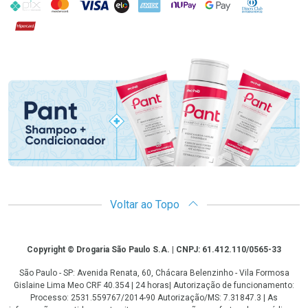
PIX
MasterCard
VISA
ELO
AMEX
NuPay
Google Pay
Diners Club
Hipercard
Promoção em Destaque
Voltar ao Topo
Copyright
Copyright © Drogaria São Paulo S.A. | CNPJ: 61.412.110/0565-33
São Paulo - SP: Avenida Renata, 60, Chácara Belenzinho - Vila Formosa
Gislaine Lima Meo CRF 40.354 | 24 horas| Autorização de funcionamento:
Processo: 2531.559767/2014-90 Autorização/MS: 7.31847.3 | As