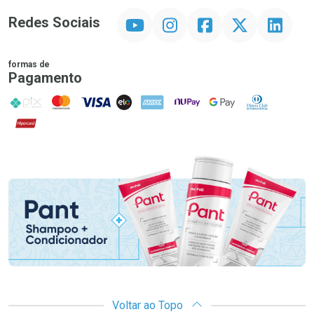
YouTube
Instagram
Facebook
Twitter
Linkedin
Redes Sociais
formas de
Pagamento
PIX
MasterCard
VISA
ELO
AMEX
NuPay
Google Pay
Diners Club
Hipercard
Promoção em Destaque
Voltar ao Topo