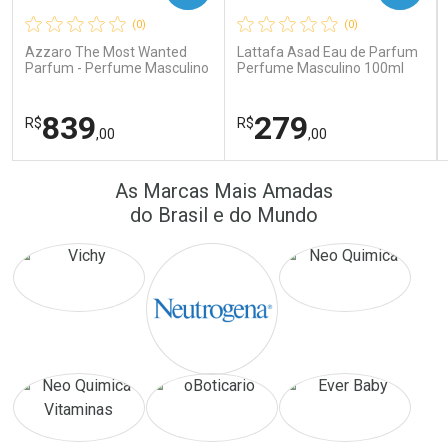
(0)
(0)
Comprar sem Desconto
Comprar sem Desconto
Comprar sem Desconto
Comprar sem Desconto
Azzaro The Most Wanted
Lattafa Asad Eau de Parfum
Por R$ 16,79/cada
Por R$ 64,90/cada
Por R$ 16,79/cada
Por R$ 64,90/cada
Parfum - Perfume Masculino
Perfume Masculino 100ml
839
279
R$
R$
,00
,00
FECHAR
FECHAR
FEC
FEC
As Marcas Mais Amadas
Laboratório
Laboratório
Por Menos
Por Menos
do Brasil e do Mundo
Ativar Desconto
Ativar Desconto