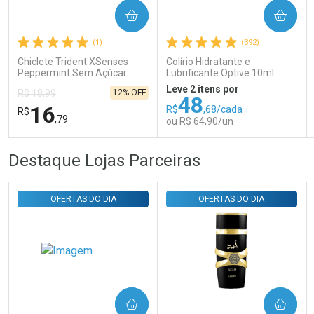
COMPRAR
COMPRAR
Ativar Desconto
(1)
(392)
Chiclete Trident XSenses
Colírio Hidratante e
Peppermint Sem Açúcar
Lubrificante Optive 10ml
Comprar sem Desconto
Comprar sem Desconto
Garrafa 54g
Por R$ 31,35/cada
Por R$ 31,35/cada
Leve 2 itens por
12% OFF
R$ 18,99
48
16
R$
,68/cada
R$
,79
ou R$ 64,90/un
FECHAR
FECHAR
FEC
FEC
Destaque Lojas Parceiras
Laboratório
Laboratório
Por Menos
Por Menos
OFERTAS DO DIA
OFERTAS DO DIA
COMPRAR
COMPRAR
Ativar Desconto
Ativar Desconto