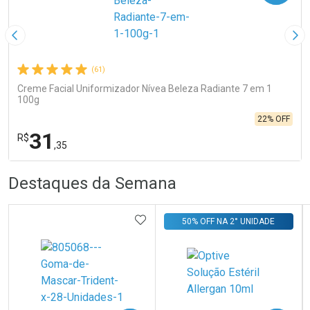
Imagem Anterior
Pró
(61)
Creme Facial Uniformizador Nívea Beleza Radiante 7 em 1
100g
22% OFF
31
R$
,35
R
R
FECHA
FECHA
Destaques da Semana
Laboratório
Por Menos
ADICIONAR AOS FAVORITOS
50% OFF NA 2° UNIDADE