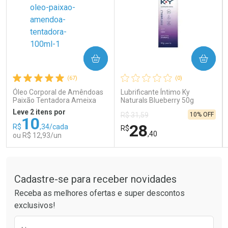
COMPRAR
COMPRAR
Ativar Desconto
Ativar Desconto
(67)
(0)
Comprar sem Desconto
Comprar sem Desconto
Comprar sem Desconto
Comprar sem Desconto
Óleo Corporal de Amêndoas
Lubrificante Íntimo Ky
Por R$ 41,99/cada
Por R$ 189,99/cada
Por R$ 41,99/cada
Por R$ 189,99/cada
Paixão Tentadora Ameixa
Naturals Blueberry 50g
Rubi 100ml
Leve 2 itens por
10% OFF
R$ 31,59
10
28
R$
,34/cada
R$
,40
ou R$ 12,93/un
Tudo sobre a Drogaria São Paulo
FECHAR
FECHAR
FEC
FEC
Laboratório
Laboratório
Por Menos
Por Menos
Cadastre-se para receber novidades
Receba as melhores ofertas e super descontos
exclusivos!
Preencha o formulário abaixo para receber 