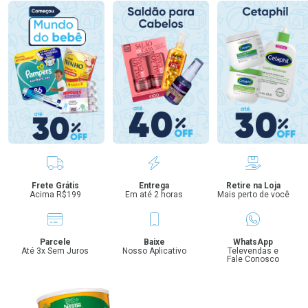
Benefícios
Frete Grátis
Entrega
Retire na Loja
Acima R$199
Em até 2 horas
Mais perto de você
Parcele
Baixe
WhatsApp
Até 3x Sem Juros
Nosso Aplicativo
Televendas e
Fale Conosco