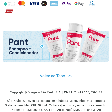
PIX
MasterCard
VISA
ELO
AMEX
NuPay
Google Pay
Diners Club
Hipercard
Promoção em Destaque
Voltar ao Topo
Copyright
Copyright © Drogaria São Paulo S.A. | CNPJ: 61.412.110/0565-33
São Paulo - SP: Avenida Renata, 60, Chácara Belenzinho - Vila Formosa
Gislaine Lima Meo CRF 40.354 | 24 horas| Autorização de funcionamento:
Processo: 2531.559767/2014-90 Autorização/MS: 7.31847.3 | As