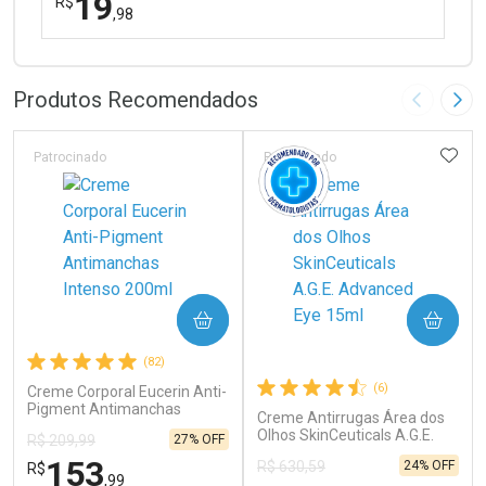
19
R$
,98
FECHAR
FECHAR
Laboratório
Por Menos
Produtos Recomendados
Imagem A
Pró
ADIC
Patrocinado
Patrocinado
Ativar Desconto
COMPRAR
COMPRAR
Comprar sem Desconto
Comprar sem Desconto
(82)
Por R$ 19,98/cada
Por R$ 19,98/cada
(6)
Creme Corporal Eucerin Anti-
Pigment Antimanchas
Creme Antirrugas Área dos
Intenso 200ml
Olhos SkinCeuticals A.G.E.
27% OFF
R$ 209,99
Advanced Eye 15ml
153
24% OFF
R$ 630,59
R$
,99