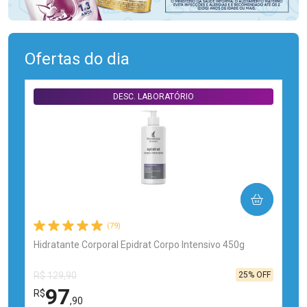
Ofertas do dia
DESC. LABORATÓRIO
COMPRAR
(79)
Hidratante Corporal Epidrat Corpo Intensivo 450g
25% OFF
R$ 129,90
97
R$
,90