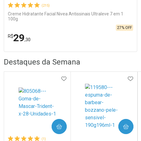
(215)
Creme Hidratante Facial Nivea Antissinais Ultraleve 7 em 1
100g
27% OFF
29
R$
,30
R
R
FECHA
FECHA
Destaques da Semana
Laboratório
Por Menos
ADICIONAR AOS FAVORITOS
ADIC
Ativar Desconto
COMPRAR
COMPRAR
(1)