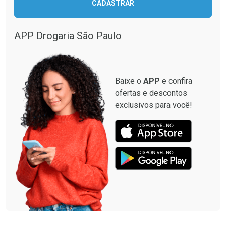
CADASTRAR
Comprar sem Desconto
Comprar sem Desconto
Comprar sem Desconto
Comprar sem Desconto
Por R$ 33,15/cada
Por R$ 349,99/cada
Por R$ 33,15/cada
Por R$ 349,99/cada
APP Drogaria São Paulo
Baixe o
APP
e confira
ofertas e descontos
exclusivos para você!