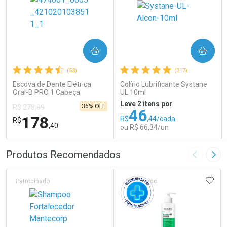
COMPRAR
COMPRAR
(53)
(317)
Escova de Dente Elétrica
Colírio Lubrificante Systane
Oral-B PRO 1 Cabeça
UL 10ml
Redonda Recarregável 1
Leve 2 itens por
36% OFF
R$ 278,99
Unidade
46
178
R$
,44/cada
R$
,40
ou R$ 66,34/un
FECHAR
FECHAR
FEC
FEC
Produtos Recomendados
Imagem A
Pró
Laboratório
Laboratório
Por Menos
Por Menos
ADIC
Patrocinado
Patrocinado