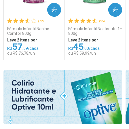
COMPRAR
COMPRAR
(72)
(95)
Fórmula Infantil Nanlac
Fórmula Infantil Nestonutri 1+
Comfor 800g
800g
Leve 2 itens por
Leve 2 itens por
57
45
R$
,59/cada
R$
,00/cada
ou R$ 76,78/un
ou R$ 59,99/un
FECHAR
FECHAR
FEC
FEC
Laboratório
Laboratório
Por Menos
Por Menos