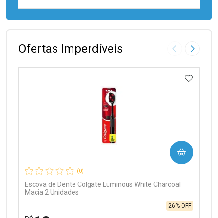
FECHAR
FECHAR
Laboratório
Por Menos
Ofertas Imperdíveis
Imagem Anter
Próxima
ADICIO
Ativar Desconto
COMPRAR
Comprar sem Desconto
Comprar sem Desconto
Por R$ 97,90/cada
Por R$ 97,90/cada
(0)
Escova de Dente Colgate Luminous White Charcoal
Macia 2 Unidades
26% OFF