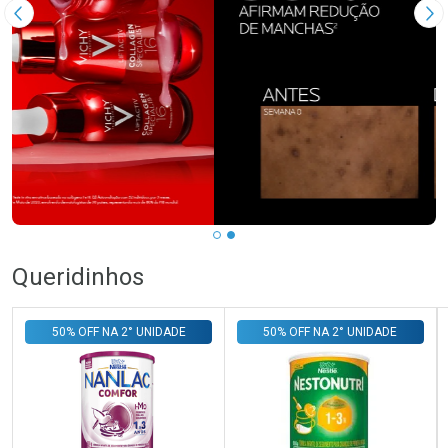
Imagem Anterior
Pr
Queridinhos
50% OFF NA 2° UNIDADE
50% OFF NA 2° UNIDADE