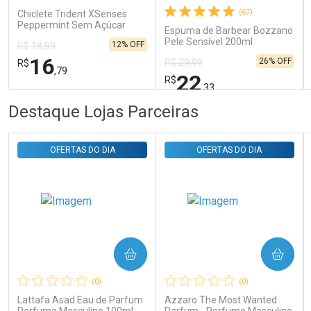
Comprar sem Desconto
Comprar sem Desconto
(67)
Chiclete Trident XSenses
Por R$ 29,30/cada
Por R$ 29,30/cada
Peppermint Sem Açúcar
Espuma de Barbear Bozzano
Garrafa 54g
Pele Sensível 200ml
12% OFF
R$ 18,99
16
26% OFF
R$ 29,99
R$
,79
22
R$
,33
FECHAR
FECHAR
FEC
FEC
Destaque Lojas Parceiras
Laboratório
Laboratório
Por Menos
Por Menos
OFERTAS DO DIA
OFERTAS DO DIA
COMPRAR
COMPRAR
Ativar Desconto
Ativar Desconto
(0)
(0)
Comprar sem Desconto
Comprar sem Desconto
Comprar sem Desconto
Comprar sem Desconto
Lattafa Asad Eau de Parfum
Azzaro The Most Wanted
Por R$ 16,79/cada
Por R$ 22,33/cada
Por R$ 16,79/cada
Por R$ 22,33/cada