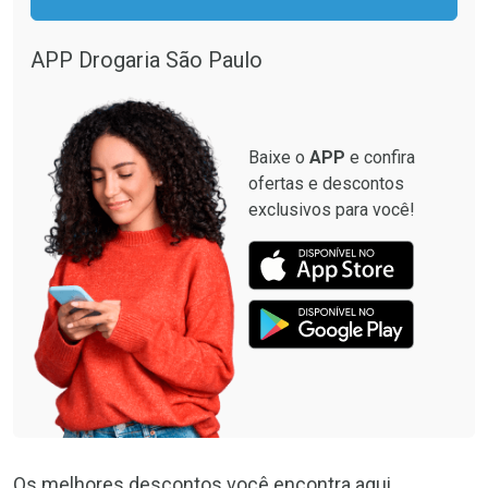
Por R$ 28,40/cada
Por R$ 12,93/cada
Por R$ 28,40/cada
Por R$ 12,93/cada
APP Drogaria São Paulo
Baixe o
APP
e confira
ofertas e descontos
exclusivos para você!
Os melhores descontos você encontra aqui