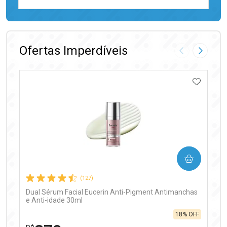
FECHAR
FECHAR
Laboratório
Por Menos
Ofertas Imperdíveis
Imagem Anter
Próxima
ADICIO
Ativar Desconto
COMPRAR
Comprar sem Desconto
Comprar sem Desconto
Por R$ 97,90/cada
Por R$ 97,90/cada
(127)
Dual Sérum Facial Eucerin Anti-Pigment Antimanchas
e Anti-idade 30ml
18% OFF