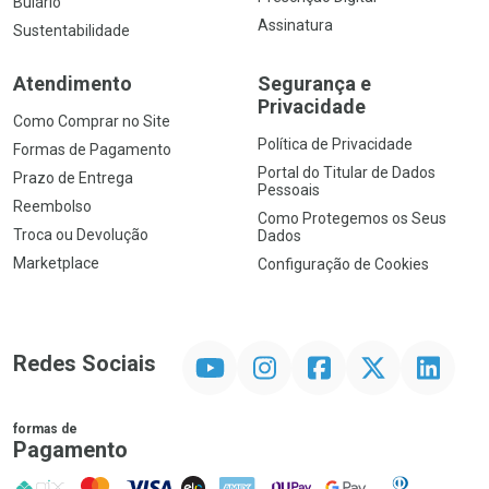
Bulário
Assinatura
Sustentabilidade
Atendimento
Segurança e
Privacidade
Como Comprar no Site
Política de Privacidade
Formas de Pagamento
Portal do Titular de Dados
Prazo de Entrega
Pessoais
Reembolso
Como Protegemos os Seus
Troca ou Devolução
Dados
Marketplace
Configuração de Cookies
YouTube
Instagram
Facebook
Twitter
Linkedin
Redes Sociais
formas de
Pagamento
PIX
MasterCard
VISA
ELO
AMEX
NuPay
Google Pay
Diners Club