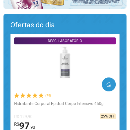
Ofertas do dia
DESC. LABORATÓRIO
COMPRAR
(79)
Hidratante Corporal Epidrat Corpo Intensivo 450g
25% OFF
R$ 129,90
97
R$
,90