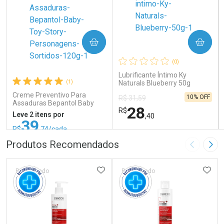
COMPRAR
COMPRAR
(0)
Lubrificante Íntimo Ky
(1)
Naturals Blueberry 50g
Creme Preventivo Para
10% OFF
R$ 31,59
Assaduras Bepantol Baby
28
R$
Toy Story Personagens
Leve 2 itens por
,40
Sortidos 120g
39
R$
,74/cada
ou R$ 52,99/un
FECHAR
FECHAR
FEC
FEC
Produtos Recomendados
Imagem A
Pró
Laboratório
Laboratório
Por Menos
Por Menos
ADICIONAR AOS FAVORITOS
ADIC
Patrocinado
Patrocinado