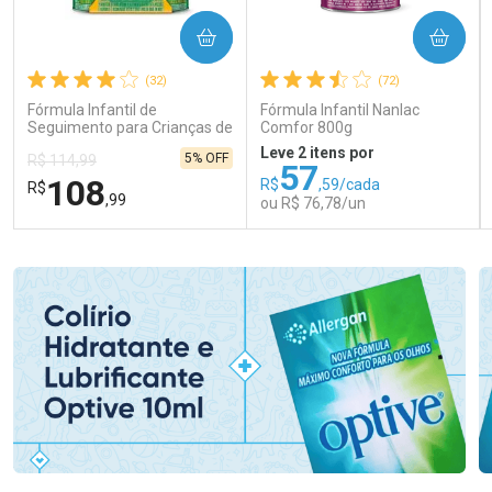
COMPRAR
COMPRAR
(32)
(72)
Fórmula Infantil de
Fórmula Infantil Nanlac
Seguimento para Crianças de
Comfor 800g
Primeira Infância Nestonutri
Leve 2 itens por
5% OFF
R$ 114,99
2 Unidades de 800g cada
57
108
R$
,59/cada
R$
,99
ou R$ 76,78/un
FECHAR
FECHAR
FEC
FEC
Laboratório
Laboratório
Por Menos
Por Menos