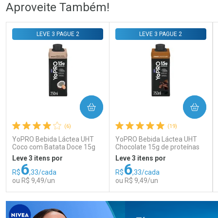
Ativar Desconto
Ativar Desconto
Aproveite Também!
Comprar sem Desconto
Comprar sem Desconto
Comprar sem Desconto
Comprar sem Desconto
LEVE 3 PAGUE 2
LEVE 3 PAGUE 2
Por R$ 108,99/cada
Por R$ 76,78/cada
Por R$ 108,99/cada
Por R$ 76,78/cada
COMPRAR
COMPRAR
(6)
(19)
YoPRO Bebida Láctea UHT
YoPRO Bebida Láctea UHT
Coco com Batata Doce 15g
Chocolate 15g de proteínas
de proteínas 250ml
250ml
Leve 3 itens por
Leve 3 itens por
6
6
R$
,33/cada
R$
,33/cada
ou R$ 9,49/un
ou R$ 9,49/un
FECHAR
FECHAR
FEC
FEC
Laboratório
Laboratório