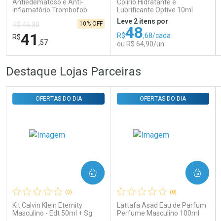
Antiedematoso e Anti-
Colírio Hidratante e
inflamatório Trombofob
Lubrificante Optive 10ml
200U/g 40g
Leve 2 itens por
10% OFF
R$ 46,30
48
41
R$
,68/cada
R$
,57
ou R$ 64,90/un
FECHAR
FECHAR
FEC
FEC
Destaque Lojas Parceiras
Laboratório
Laboratório
Por Menos
Por Menos
OFERTAS DO DIA
OFERTAS DO DIA
COMPRAR
COMPRAR
Ativar Desconto
Ativar Desconto
(0)
(0)
Comprar sem Desconto
Comprar sem Desconto
Comprar sem Desconto
Comprar sem Desconto
Kit Calvin Klein Eternity
Lattafa Asad Eau de Parfum
Por R$ 41,57/cada
Por R$ 64,90/cada
Por R$ 41,57/cada
Por R$ 64,90/cada
Masculino - Edt 50ml + Sg
Perfume Masculino 100ml