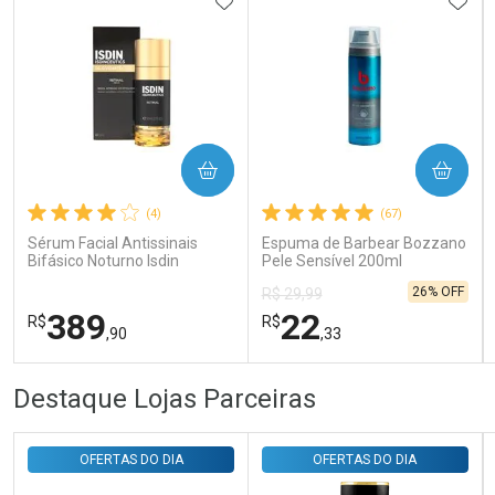
ADICIONAR AOS FAVORITOS
ADIC
Ativar Desconto
COMPRAR
COMPRAR
(4)
(67)
Comprar sem Desconto
Comprar sem Desconto
Por R$ 143,94/cada
Por R$ 143,94/cada
Sérum Facial Antissinais
Espuma de Barbear Bozzano
Bifásico Noturno Isdin
Pele Sensível 200ml
Isdinceutics Retinal com
26% OFF
R$ 29,99
Retinaldeído 50ml
389
22
R$
R$
,90
,33
FECHAR
FECHAR
FEC
FEC
Destaque Lojas Parceiras
Laboratório
Laboratório
Por Menos
Por Menos
OFERTAS DO DIA
OFERTAS DO DIA