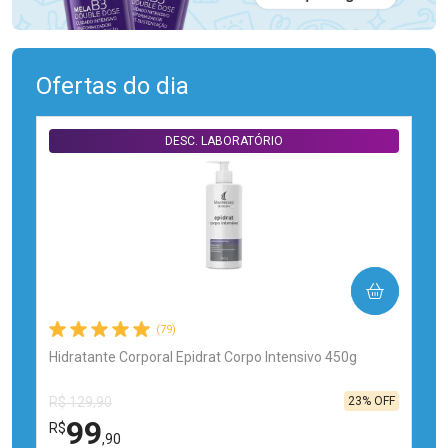
Ofertas do dia
DESC. LABORATÓRIO
COMPRAR
(79)
Hidratante Corporal Epidrat Corpo Intensivo 450g
23% OFF
R$ 129,90
99
R$
,90