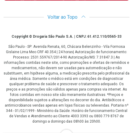
Voltar ao Topo
Copyright
Copyright © Drogaria São Paulo S.A. | CNPJ: 61.412.110/0565-33
São Paulo - SP: Avenida Renata, 60, Chácara Belenzinho - Vila Formosa
Gislaine Lima Meo CRF 40.354 | 24 horas| Autorização de funcionamento:
Processo: 2531.559767/2014-90 Autorização/MS: 7.31847.3 | As
informações contidas neste site, como promoções e ofertas de remédios e
medicamentos, não devem ser usadas para automedicação e não
substituem, em hipótese alguma, a medicação prescrita pelo profissional da
área médica. Somente o médico está em condições de diagnosticar
qualquer problema de saúde e prescrever o tratamento adequado. Os
preços e as promoções são válidos apenas para compras via internet. As
fotos contidas em nosso site são meramente ilustrativas. *Preços e
disponibilidade sujeitos a alterações no decorrer do dia. Antibióticos e
antimicrobianos vendas apenas em lojas físicas ou televendas. Portaria nº
344 - 01/02/1999 - Ministério da Saúde. Horário de funcionamento Central
de Vendas e Atendimento ao Cliente 4003 3393 ou 0800 779 8767 de
domingo a domingo das 08h00 às 20h00.
LGPD Aceite os Cookies