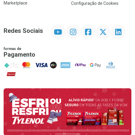
Marketplace
Configuração de Cookies
YouTube
Instagram
Facebook
Twitter
Linkedin
Redes Sociais
formas de
Pagamento
PIX
MasterCard
VISA
ELO
AMEX
NuPay
Google Pay
Diners Club
Hipercard
Promoção em Destaque