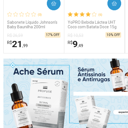
COMPRAR
COMPRAR
(0)
(6)
Sabonete Líquido Johnson's
YoPRO Bebida Láctea UHT
Baby Baunilha 200ml
Coco com Batata Doce 15g
de proteínas 250ml
17% OFF
10% OFF
R$ 26,59
R$ 10,53
21
9
R$
R$
,99
,49
FECHAR
FECHAR
FEC
FEC
Laboratório
Laboratório
Por Menos
Por Menos
Ativar Desconto
Ativar Desconto