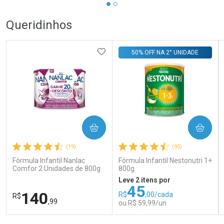
Queridinhos
ADICIONAR AOS FAVORITOS
50% OFF NA 2° UNIDADE
COMPRAR
COMPRAR
(19)
(95)
Fórmula Infantil Nanlac
Fórmula Infantil Nestonutri 1+
Comfor 2 Unidades de 800g
800g
Leve 2 itens por
45
140
R$
,00/cada
R$
,99
ou R$ 59,99/un