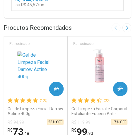
ou R$ 45,57/un
FECHAR
FECHAR
Laboratório
Por Menos
Produtos Recomendados
Imagem A
Pró
Patrocinado
Patrocinado
Ativar Desconto
COMPRAR
COMPRAR
Comprar sem Desconto
Comprar sem Desconto
(132)
(30)
Por R$ 45,57/cada
Por R$ 45,57/cada
Gel de Limpeza Facial Darrow
Gel Limpeza Facial e Corporal
Actine 400g
Esfoliante Eucerin Anti-
Pigment 200ml
23% OFF
17% OFF
R$ 94,99
R$ 119,99
73
99
R$
R$
,48
,90