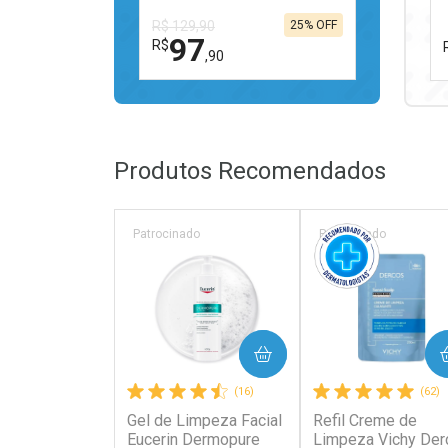
R$ 129,90
25% OFF
97
R$
,90
FECHAR
FECHAR
Laboratório
Por Menos
Produtos Recomendados
Patrocinado
Patrocinado
Ativar Desconto
COMPRAR
COMPRAR
Comprar sem Desconto
Comprar sem Desconto
(16)
(62)
Por R$ 97,90/cada
Por R$ 97,90/cada
Gel de Limpeza Facial
Refil Creme de
Eucerin Dermopure
Limpeza Vichy Der