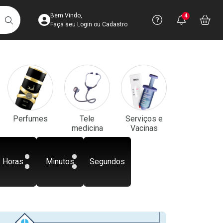
Acesse sua Conta
Precisa de aju
Notificaç
Acess
Bem Vindo,
4
Você po
notifica
Vo
it
BUSCAR
Ver Recursos 
Faça seu Login ou Cadastro
Atendimento ao 
Central de Ajud
Televendas
Perfumes
Tele
Serviços e
4003-3393
medicina
Vacinas
Horas
Minutos
Segundos