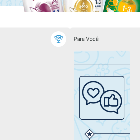
Para Você