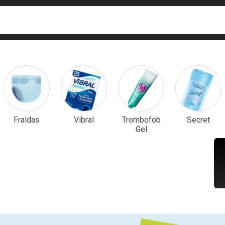
ca
isa?
em Destaque
Fraldas
Vibral
Trombofob
Secret
Gel