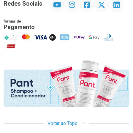
YouTube
Instagram
Facebook
Twitter
Linkedin
Redes Sociais
formas de
Pagamento
PIX
MasterCard
VISA
ELO
AMEX
NuPay
Google Pay
Diners Club
Hipercard
Promoção em Destaque
Voltar ao Topo