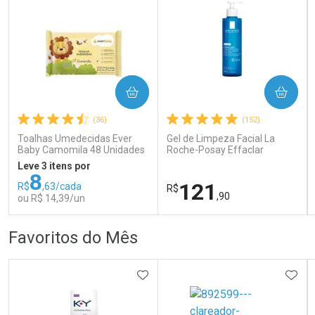
COMPRAR
COMPRAR
Ativar Desconto
Ativar Desconto
(36)
(152)
Comprar sem Desconto
Comprar sem Desconto
Comprar sem Desconto
Comprar sem Desconto
Toalhas Umedecidas Ever
Gel de Limpeza Facial La
Por R$ 395,59/cada
Por R$ 166,99/cada
Por R$ 395,59/cada
Por R$ 166,99/cada
Baby Camomila 48 Unidades
Roche-Posay Effaclar
Concentrado 300g
Leve 3 itens por
8
121
R$
,63/cada
R$
,90
ou R$ 14,39/un
FECHAR
FECHAR
FEC
FEC
Favoritos do Mês
Laboratório
Dermaclub
Por Menos
Por Menos
ADICIONAR AOS FAVORITOS
ADIC