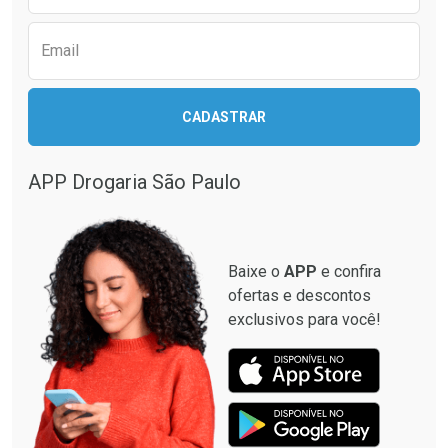
Email
Ativar Desconto
Ativar Desconto
CADASTRAR
Comprar sem Desconto
Comprar sem Desconto
Comprar sem Desconto
Comprar sem Desconto
Por R$ 28,40/cada
Por R$ 137,94/cada
Por R$ 28,40/cada
Por R$ 137,94/cada
APP Drogaria São Paulo
Baixe o
APP
e confira
ofertas e descontos
exclusivos para você!