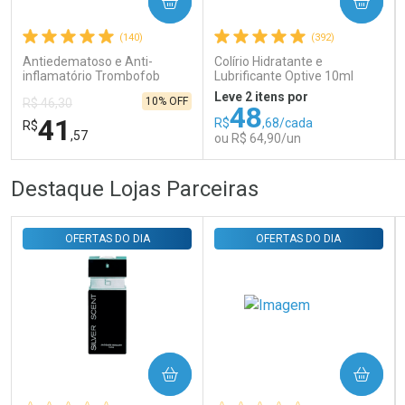
COMPRAR
COMPRAR
Ativar Desconto
(140)
(392)
Antiedematoso e Anti-
Colírio Hidratante e
inflamatório Trombofob
Lubrificante Optive 10ml
Comprar sem Desconto
Comprar sem Desconto
200U/g 40g
Por R$ 31,35/cada
Por R$ 31,35/cada
Leve 2 itens por
10% OFF
R$ 46,30
48
41
R$
,68/cada
R$
,57
ou R$ 64,90/un
FECHAR
FECHAR
FEC
FEC
Destaque Lojas Parceiras
Laboratório
Laboratório
Por Menos
Por Menos
OFERTAS DO DIA
OFERTAS DO DIA
COMPRAR
COMPRAR
Ativar Desconto
Ativar Desconto