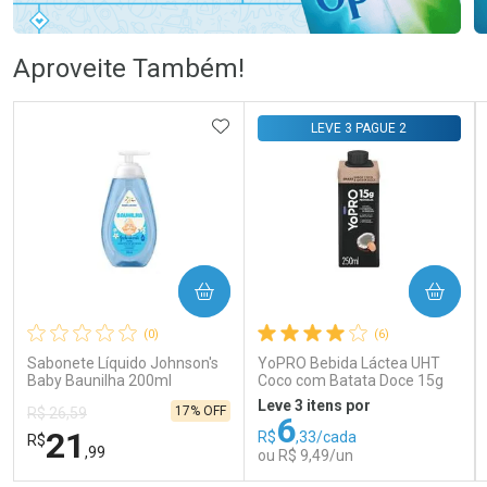
Ativar Desconto
Ativar Desconto
Aproveite Também!
Comprar sem Desconto
Comprar sem Desconto
Comprar sem Desconto
Comprar sem Desconto
ADICIONAR AOS FAVORITOS
LEVE 3 PAGUE 2
Por R$ 58,79/cada
Por R$ 105,99/cada
Por R$ 58,79/cada
Por R$ 105,99/cada
COMPRAR
COMPRAR
(0)
(6)
Sabonete Líquido Johnson's
YoPRO Bebida Láctea UHT
Baby Baunilha 200ml
Coco com Batata Doce 15g
de proteínas 250ml
Leve 3 itens por
17% OFF
R$ 26,59
6
21
R$
,33/cada
R$
,99
ou R$ 9,49/un