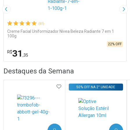
Imagem Anterior
Pró
(61)
Creme Facial Uniformizador Nívea Beleza Radiante 7 em 1
100g
22% OFF
31
R$
,35
R
R
FECHA
FECHA
Destaques da Semana
Laboratório
Por Menos
ADICIONAR AOS FAVORITOS
50% OFF NA 2° UNIDADE