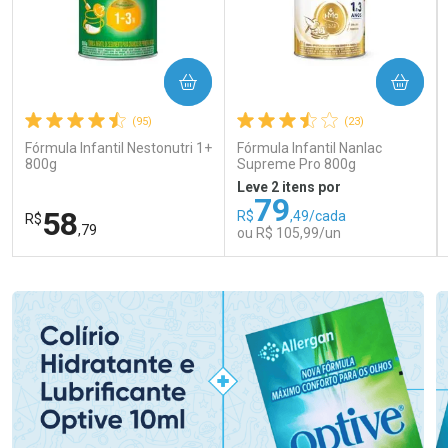
COMPRAR
COMPRAR
(95)
(23)
Fórmula Infantil Nestonutri 1+
Fórmula Infantil Nanlac
800g
Supreme Pro 800g
Leve 2 itens por
79
58
R$
,49/cada
R$
,79
ou R$ 105,99/un
FECHAR
FECHAR
FEC
FEC
Laboratório
Laboratório
Por Menos
Por Menos