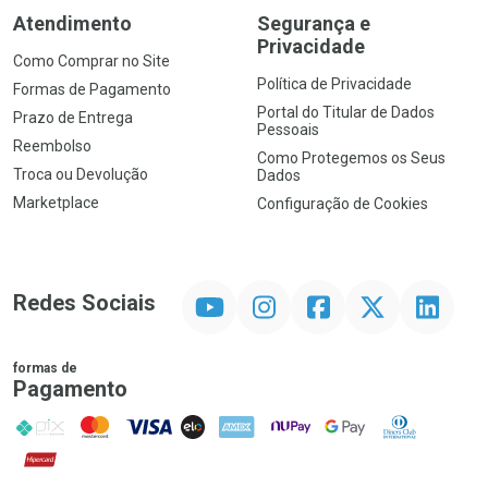
Atendimento
Segurança e
Privacidade
Como Comprar no Site
Política de Privacidade
Formas de Pagamento
Portal do Titular de Dados
Prazo de Entrega
Pessoais
Reembolso
Como Protegemos os Seus
Troca ou Devolução
Dados
Marketplace
Configuração de Cookies
YouTube
Instagram
Facebook
Twitter
Linkedin
Redes Sociais
formas de
Pagamento
PIX
MasterCard
VISA
ELO
AMEX
NuPay
Google Pay
Diners Club
Hipercard