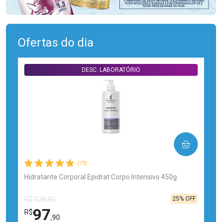
Ofertas do dia
DESC. LABORATÓRIO
COMPRAR
(79)
Hidratante Corporal Epidrat Corpo Intensivo 450g
25% OFF
R$ 129,90
97
R$
,90