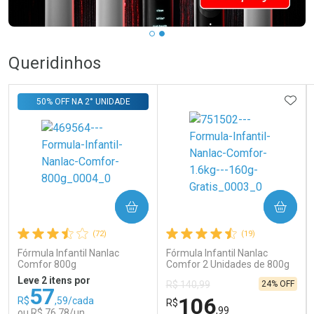
Queridinhos
ADIC
50% OFF NA 2° UNIDADE
COMPRAR
COMPRAR
(72)
(19)
Fórmula Infantil Nanlac
Fórmula Infantil Nanlac
Comfor 800g
Comfor 2 Unidades de 800g
Leve 2 itens por
24% OFF
R$ 140,99
57
106
R$
,59/cada
R$
,99
ou R$ 76,78/un