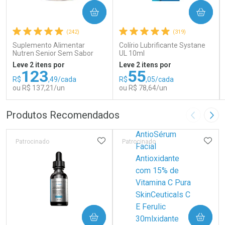
COMPRAR
COMPRAR
(242)
(319)
Suplemento Alimentar
Colírio Lubrificante Systane
Nutren Senior Sem Sabor
UL 10ml
740g
Leve 2 itens por
Leve 2 itens por
123
55
R$
,49/cada
R$
,05/cada
ou R$ 137,21/un
ou R$ 78,64/un
FECHAR
FECHAR
FEC
FEC
Produtos Recomendados
Imagem A
Pró
Laboratório
Laboratório
Por Menos
Por Menos
ADICIONAR AOS FAVORITOS
ADIC
Patrocinado
Patrocinado
COMPRAR
COMPRAR
Ativar Desconto
Ativar Desconto