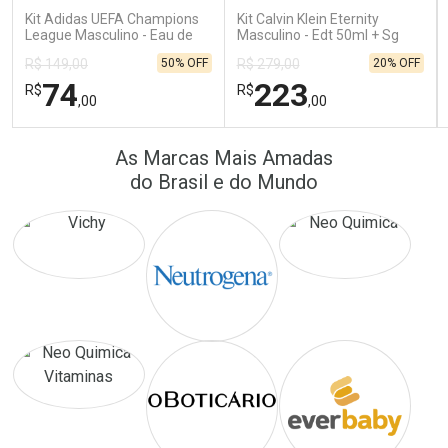
Comprar sem Desconto
Comprar sem Desconto
Comprar sem Desconto
Comprar sem Desconto
Kit Adidas UEFA Champions
Kit Calvin Klein Eternity
Por R$ 172,25/cada
Por R$ 389,90/cada
Por R$ 172,25/cada
Por R$ 389,90/cada
League Masculino - Eau de
Masculino - Edt 50ml + Sg
Toilette 100ml + Shower Gel
100ml
50% OFF
20% OFF
R$ 149,00
R$ 279,00
250ml
74
223
R$
R$
,00
,00
FECHAR
FECHAR
FEC
FEC
As Marcas Mais Amadas
Laboratório
Laboratório
Por Menos
Por Menos
do Brasil e do Mundo
Ativar Desconto
Ativar Desconto
Comprar sem Desconto
Comprar sem Desconto
Comprar sem Desconto
Comprar sem Desconto
Por R$ 74,00/cada
Por R$ 223,00/cada
Por R$ 74,00/cada
Por R$ 223,00/cada