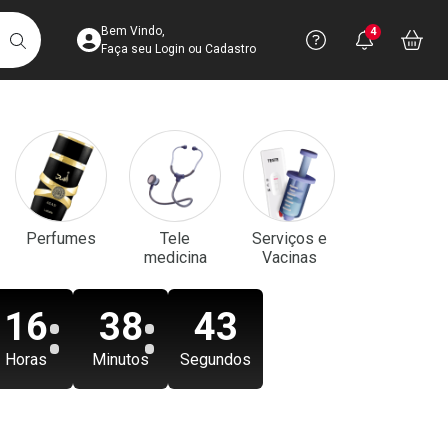
Acesse sua Conta
Precisa de aju
Notificaç
Acess
Bem Vindo,
4
Você po
notifica
Vo
it
BUSCAR
Ver Recursos 
Faça seu Login ou Cadastro
Atendimento ao 
Central de Ajud
Televendas
Perfumes
Tele
Serviços e
4003-3393
medicina
Vacinas
16
38
41
Horas
Minutos
Segundos