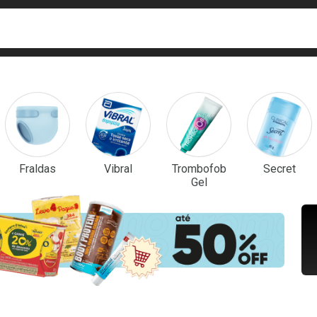
ca
isa?
em Destaque
Fraldas
Vibral
Trombofob
Secret
Gel