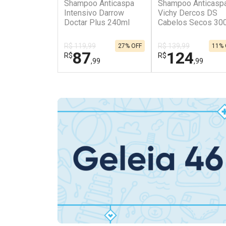
Shampoo Anticaspa
Shampoo Anticasp
Intensivo Darrow
Vichy Dercos DS
Doctar Plus 240ml
Cabelos Secos 30
R$ 119,99
R$ 139,99
27% OFF
11% 
87
124
R$
R$
,99
,99
FECHAR
FECHAR
Laboratório
Dermaclub
Por Menos
Por Menos
Ativar Desconto
Ativar Desconto
Comprar sem Desconto
Comprar sem Des
Comprar sem Desconto
Comprar sem Des