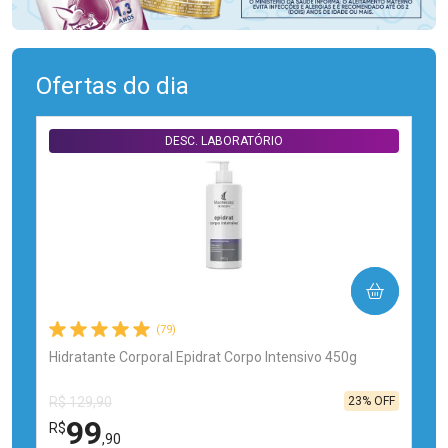
Ofertas do dia
DESC. LABORATÓRIO
COMPRAR
(79)
Hidratante Corporal Epidrat Corpo Intensivo 450g
23% OFF
R$ 129,90
99
R$
,90