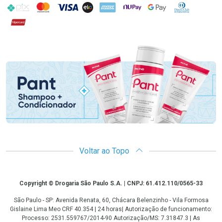
PIX
MasterCard
VISA
ELO
AMEX
NuPay
Google Pay
Diners Club
Hipercard
Promoção em Destaque
Voltar ao Topo
Copyright
Copyright © Drogaria São Paulo S.A. | CNPJ: 61.412.110/0565-33
São Paulo - SP: Avenida Renata, 60, Chácara Belenzinho - Vila Formosa
Gislaine Lima Meo CRF 40.354 | 24 horas| Autorização de funcionamento:
Processo: 2531.559767/2014-90 Autorização/MS: 7.31847.3 | As