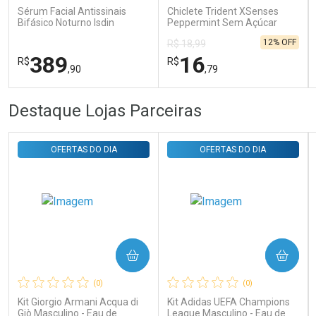
Sérum Facial Antissinais
Chiclete Trident XSenses
Bifásico Noturno Isdin
Peppermint Sem Açúcar
Isdinceutics Retinal com
Garrafa 54g
12% OFF
R$ 18,99
Retinaldeído 50ml
389
16
R$
R$
,90
,79
FECHAR
FECHAR
FEC
FEC
Destaque Lojas Parceiras
Laboratório
Laboratório
Por Menos
Por Menos
OFERTAS DO DIA
OFERTAS DO DIA
COMPRAR
COMPRAR
Ativar Desconto
Ativar Desconto
(0)
(0)
Comprar sem Desconto
Comprar sem Desconto
Comprar sem Desconto
Comprar sem Desconto
Kit Giorgio Armani Acqua di
Kit Adidas UEFA Champions
Por R$ 389,90/cada
Por R$ 16,79/cada
Por R$ 389,90/cada
Por R$ 16,79/cada
Giò Masculino - Eau de
League Masculino - Eau de