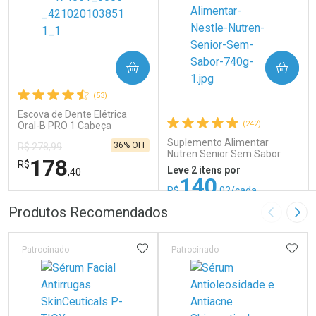
COMPRAR
COMPRAR
(53)
Escova de Dente Elétrica
(242)
Oral-B PRO 1 Cabeça
Redonda Recarregável 1
Suplemento Alimentar
36% OFF
R$ 278,99
Unidade
Nutren Senior Sem Sabor
178
R$
740g
Leve 2 itens por
,40
140
R$
,02/cada
ou R$ 155,58/un
FECHAR
FECHAR
FEC
FEC
Produtos Recomendados
Imagem A
Pró
Laboratório
Laboratório
Por Menos
Por Menos
ADICIONAR AOS FAVORITOS
ADIC
Patrocinado
Patrocinado