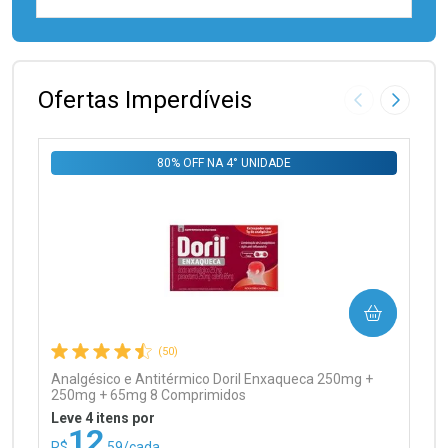
FECHAR
FECHAR
Laboratório
Por Menos
Ofertas Imperdíveis
Imagem Anter
Próxima
80% OFF NA 4° UNIDADE
Ativar Desconto
COMPRAR
Comprar sem Desconto
Comprar sem Desconto
Por R$ 99,90/cada
Por R$ 99,90/cada
(50)
Analgésico e Antitérmico Doril Enxaqueca 250mg +
250mg + 65mg 8 Comprimidos
Leve 4 itens por
12
R$
,59/cada