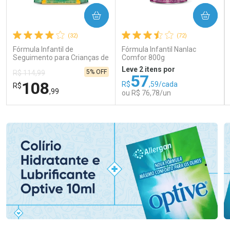
COMPRAR
COMPRAR
(32)
(72)
Fórmula Infantil de
Fórmula Infantil Nanlac
Seguimento para Crianças de
Comfor 800g
Primeira Infância Nestonutri
Leve 2 itens por
5% OFF
R$ 114,99
2 Unidades de 800g cada
57
108
R$
,59/cada
R$
,99
ou R$ 76,78/un
FECHAR
FECHAR
FEC
FEC
Laboratório
Laboratório
Por Menos
Por Menos
Ativar Desconto
Ativar Desconto