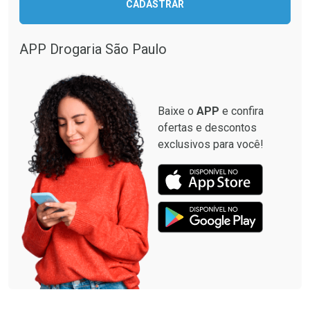
CADASTRAR
Comprar sem Desconto
Comprar sem Desconto
Comprar sem Desconto
Comprar sem Desconto
Por R$ 33,15/cada
Por R$ 28,40/cada
Por R$ 33,15/cada
Por R$ 28,40/cada
APP Drogaria São Paulo
Baixe o
APP
e confira
ofertas e descontos
exclusivos para você!