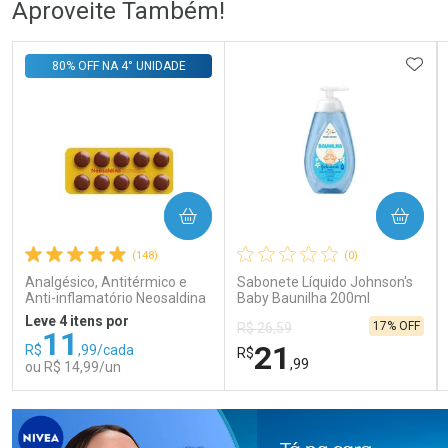
Aproveite Também!
Comprar sem Desconto
Comprar sem Desconto
Comprar sem Desconto
Comprar sem Desconto
ADIC
80% OFF NA 4° UNIDADE
Por R$ 108,99/cada
Por R$ 76,78/cada
Por R$ 108,99/cada
Por R$ 76,78/cada
COMPRAR
COMPRAR
(148)
(0)
Analgésico, Antitérmico e
Sabonete Líquido Johnson's
Anti-inflamatório Neosaldina
Baby Baunilha 200ml
30mg + 300mg + 30mg 10
Leve 4 itens por
17% OFF
R$ 26,59
Drágeas
11
21
R$
,99/cada
R$
,99
ou R$ 14,99/un
FECHAR
FECHAR
FEC
FEC
Laboratório
Laboratório
Por Menos
Por Menos