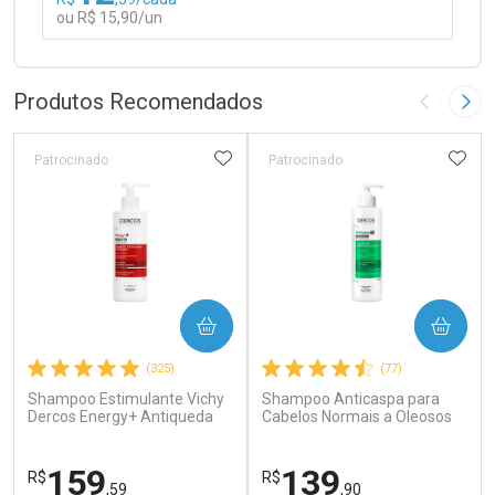
ou R$ 15,90/un
FECHAR
FECHAR
Laboratório
Por Menos
Produtos Recomendados
Imagem A
Pró
ADICIONAR AOS FAVORITOS
ADIC
Patrocinado
Patrocinado
Ativar Desconto
COMPRAR
COMPRAR
Comprar sem Desconto
Comprar sem Desconto
(325)
(77)
Por R$ 15,90/cada
Por R$ 15,90/cada
Shampoo Estimulante Vichy
Shampoo Anticaspa para
Dercos Energy+ Antiqueda
Cabelos Normais a Oleosos
Cabelos Fracos e
Vichy Dercos DS 300g
Quebradiços 400ml
159
139
R$
R$
,59
,90