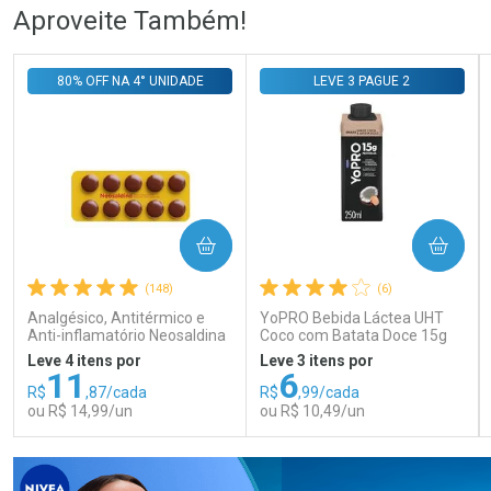
Ativar Desconto
Ativar Desconto
Aproveite Também!
Comprar sem Desconto
Comprar sem Desconto
Comprar sem Desconto
Comprar sem Desconto
80% OFF NA 4° UNIDADE
LEVE 3 PAGUE 2
Por R$ 108,99/cada
Por R$ 50,29/cada
Por R$ 108,99/cada
Por R$ 50,29/cada
COMPRAR
COMPRAR
(148)
(6)
Analgésico, Antitérmico e
YoPRO Bebida Láctea UHT
Anti-inflamatório Neosaldina
Coco com Batata Doce 15g
30mg + 300mg + 30mg 10
de proteínas 250ml
Leve 4 itens por
Leve 3 itens por
Drágeas
11
6
R$
,87/cada
R$
,99/cada
ou R$ 14,99/un
ou R$ 10,49/un
FECHAR
FECHAR
FEC
FEC