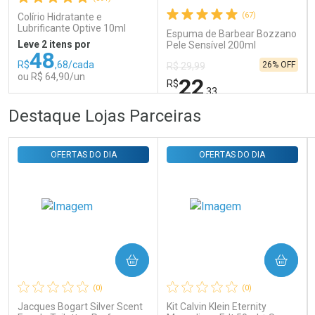
Comprar sem Desconto
Comprar sem Desconto
(67)
Colírio Hidratante e
Por R$ 29,30/cada
Por R$ 29,30/cada
Lubrificante Optive 10ml
Espuma de Barbear Bozzano
Leve 2 itens por
Pele Sensível 200ml
48
R$
,68/cada
26% OFF
R$ 29,99
ou R$ 64,90/un
22
R$
,33
FECHAR
FECHAR
FEC
FEC
Destaque Lojas Parceiras
Laboratório
Laboratório
Por Menos
Por Menos
OFERTAS DO DIA
OFERTAS DO DIA
COMPRAR
COMPRAR
Ativar Desconto
Ativar Desconto
(0)
(0)
Comprar sem Desconto
Comprar sem Desconto
Comprar sem Desconto
Comprar sem Desconto
Jacques Bogart Silver Scent
Kit Calvin Klein Eternity