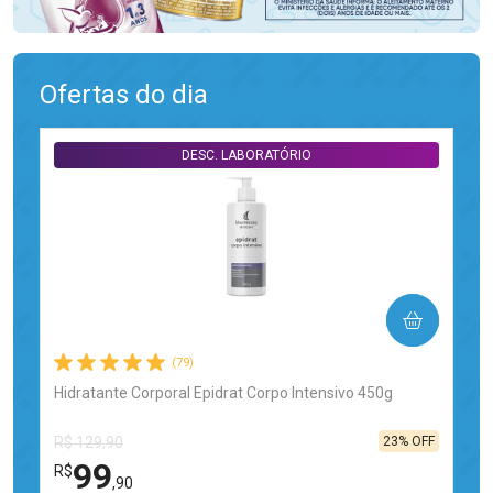
Ofertas do dia
DESC. LABORATÓRIO
COMPRAR
(79)
Hidratante Corporal Epidrat Corpo Intensivo 450g
23% OFF
R$ 129,90
99
R$
,90