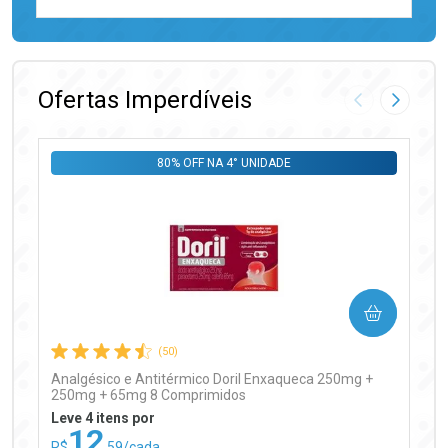
FECHAR
FECHAR
Laboratório
Por Menos
Ofertas Imperdíveis
Imagem Anter
Próxima
80% OFF NA 4° UNIDADE
Ativar Desconto
COMPRAR
Comprar sem Desconto
Comprar sem Desconto
Por R$ 99,90/cada
Por R$ 99,90/cada
(50)
Analgésico e Antitérmico Doril Enxaqueca 250mg +
250mg + 65mg 8 Comprimidos
Leve 4 itens por
12
R$
,59/cada