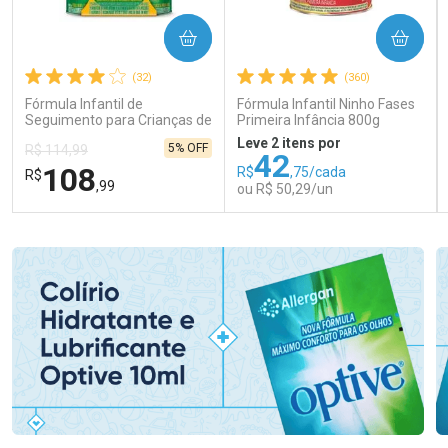
COMPRAR
COMPRAR
(32)
(360)
Fórmula Infantil de
Fórmula Infantil Ninho Fases
Seguimento para Crianças de
Primeira Infância 800g
Primeira Infância Nestonutri
Leve 2 itens por
5% OFF
R$ 114,99
2 Unidades de 800g cada
42
108
R$
,75/cada
R$
,99
ou R$ 50,29/un
FECHAR
FECHAR
FEC
FEC
Laboratório
Laboratório
Por Menos
Por Menos