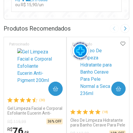
ou R$ 15,90/un
FECHAR
FECHAR
Laboratório
Por Menos
Produtos Recomendados
Imagem A
Pró
ADIC
Patrocinado
Patrocinado
Ativar Desconto
COMPRAR
COMPRAR
Comprar sem Desconto
Comprar sem Desconto
(30)
Por R$ 15,90/cada
Por R$ 15,90/cada
Gel Limpeza Facial e Corporal
(18)
Esfoliante Eucerin Anti-
Pigment 200ml
Óleo De Limpeza Hidratante
36% OFF
R$ 119,99
para Banho Cerave Para Pele
76
R$
Normal a Seca 236ml
,48