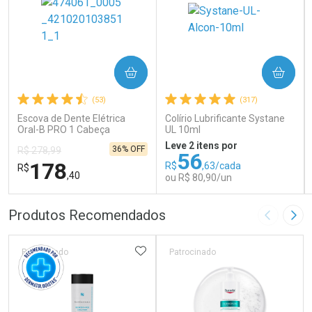
COMPRAR
COMPRAR
(53)
(317)
Escova de Dente Elétrica
Colírio Lubrificante Systane
Oral-B PRO 1 Cabeça
UL 10ml
Redonda Recarregável 1
Leve 2 itens por
36% OFF
R$ 278,99
Unidade
56
178
R$
,63/cada
R$
,40
ou R$ 80,90/un
FECHAR
FECHAR
FEC
FEC
Produtos Recomendados
Imagem A
Pró
Laboratório
Laboratório
Por Menos
Por Menos
ADICIONAR AOS FAVORITOS
Patrocinado
Patrocinado