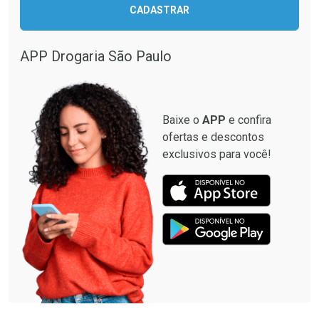
CADASTRAR
Comprar sem Desconto
Comprar sem Desconto
Comprar sem Desconto
Comprar sem Desconto
Por R$ 12,93/cada
Por R$ 349,99/cada
Por R$ 12,93/cada
Por R$ 349,99/cada
APP Drogaria São Paulo
Baixe o
APP
e confira
ofertas e descontos
exclusivos para você!