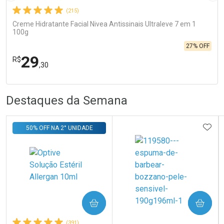
(215)
Creme Hidratante Facial Nivea Antissinais Ultraleve 7 em 1
100g
27% OFF
29
R$
,30
R
R
FECHA
FECHA
Destaques da Semana
Laboratório
Por Menos
ADIC
50% OFF NA 2° UNIDADE
Ativar Desconto
COMPRAR
COMPRAR
(391)