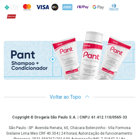
PIX
MasterCard
VISA
ELO
AMEX
NuPay
Google Pay
Diners Club
Hipercard
Promoção em Destaque
Voltar ao Topo
Copyright
Copyright © Drogaria São Paulo S.A. | CNPJ: 61.412.110/0565-33
São Paulo - SP: Avenida Renata, 60, Chácara Belenzinho - Vila Formosa
Gislaine Lima Meo CRF 40.354 | 24 horas| Autorização de funcionamento: