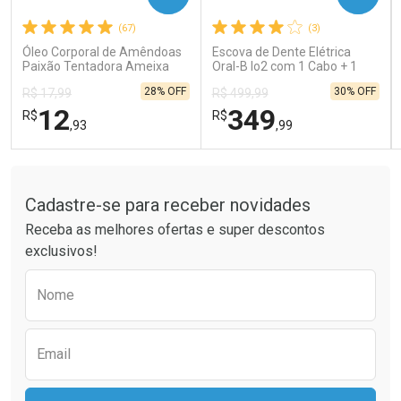
(67)
(3)
Comprar sem Desconto
Comprar sem Desconto
Comprar sem Desconto
Comprar sem Desconto
Óleo Corporal de Amêndoas
Escova de Dente Elétrica
Por R$ 15,99/cada
Por R$ 189,99/cada
Por R$ 15,99/cada
Por R$ 189,99/cada
Paixão Tentadora Ameixa
Oral-B Io2 com 1 Cabo + 1
Rubi 100ml
Refil + Carregador
28% OFF
30% OFF
R$ 17,99
R$ 499,99
12
349
R$
R$
,93
,99
Tudo sobre a Drogaria São Paulo
FECHAR
FECHAR
FEC
FEC
Laboratório
Laboratório
Por Menos
Por Menos
Cadastre-se para receber novidades
Receba as melhores ofertas e super descontos
exclusivos!
Preencha o formulário abaixo para receber 
Nome
Email
Ativar Desconto
Ativar Desconto