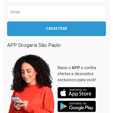
Email
Ativar Desconto
Ativar Desconto
CADASTRAR
Comprar sem Desconto
Comprar sem Desconto
Comprar sem Desconto
Comprar sem Desconto
Por R$ 28,40/cada
Por R$ 87,99/cada
Por R$ 28,40/cada
Por R$ 87,99/cada
APP Drogaria São Paulo
Baixe o
APP
e confira
ofertas e descontos
exclusivos para você!