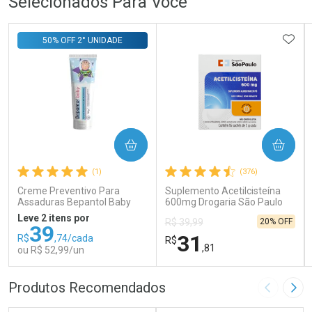
Selecionados Para Você
ADIC
50% OFF 2° UNIDADE
COMPRAR
COMPRAR
(1)
(376)
Creme Preventivo Para
Suplemento Acetilcisteína
Assaduras Bepantol Baby
600mg Drogaria São Paulo
Toy Story Personagens
16 Sachês
Leve 2 itens por
20% OFF
R$ 39,99
Sortidos 120g
39
31
R$
,74/cada
R$
,81
ou R$ 52,99/un
FECHAR
FECHAR
FEC
FEC
Produtos Recomendados
Imagem A
Pró
Laboratório
Laboratório
Por Menos
Por Menos