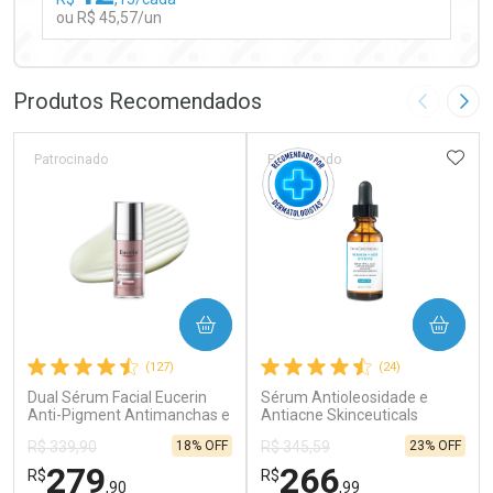
ou R$ 45,57/un
FECHAR
FECHAR
Laboratório
Por Menos
Produtos Recomendados
Imagem A
Pró
ADIC
Patrocinado
Patrocinado
Ativar Desconto
COMPRAR
COMPRAR
Comprar sem Desconto
Comprar sem Desconto
(127)
(24)
Por R$ 45,57/cada
Por R$ 45,57/cada
Dual Sérum Facial Eucerin
Sérum Antioleosidade e
Anti-Pigment Antimanchas e
Antiacne Skinceuticals
Anti-idade 30ml
Blemish + Age Defense 30ml
18% OFF
23% OFF
R$ 339,90
R$ 345,59
279
266
R$
R$
,90
,99