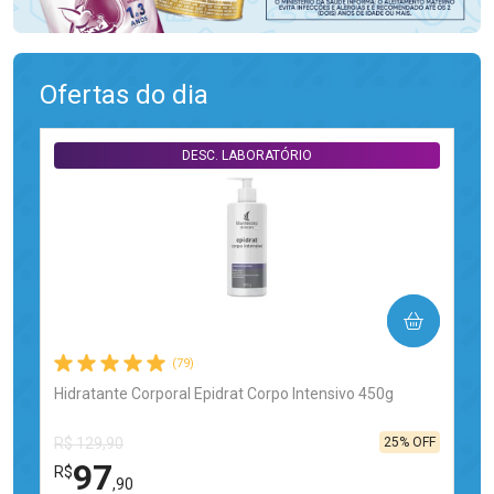
Ofertas do dia
DESC. LABORATÓRIO
COMPRAR
(79)
Hidratante Corporal Epidrat Corpo Intensivo 450g
25% OFF
R$ 129,90
97
R$
,90