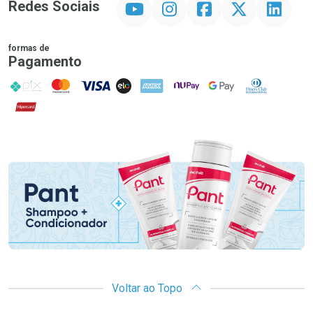
Redes Sociais
formas de
Pagamento
PIX
MasterCard
VISA
ELO
AMEX
NuPay
Google Pay
Diners Club
Hipercard
Promoção em Destaque
Voltar ao Topo