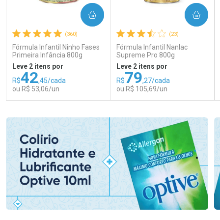
COMPRAR
COMPRAR
(360)
(23)
Fórmula Infantil Ninho Fases
Fórmula Infantil Nanlac
Primeira Infância 800g
Supreme Pro 800g
Leve 2 itens por
Leve 2 itens por
42
79
R$
,45/cada
R$
,27/cada
ou R$ 53,06/un
ou R$ 105,69/un
FECHAR
FECHAR
FEC
FEC
Laboratório
Laboratório
Por Menos
Por Menos
Ativar Desconto
Ativar Desconto