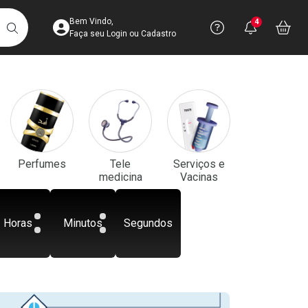
Acesse sua Conta
Precisa de aju
Notificaç
Acess
Bem Vindo,
4
Você po
notifica
Vo
it
BUSCAR
Ver Recursos 
Faça seu Login ou Cadastro
Atendimento ao 
Central de Ajud
Televendas
Perfumes
Tele
Serviços e
4003-3393
medicina
Vacinas
Horas
Minutos
Segundos