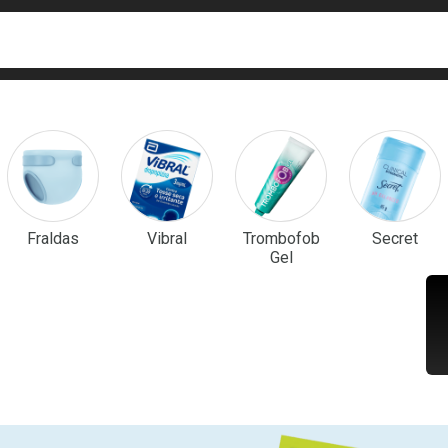
ca
isa?
em Destaque
Fraldas
Vibral
Trombofob
Secret
Gel