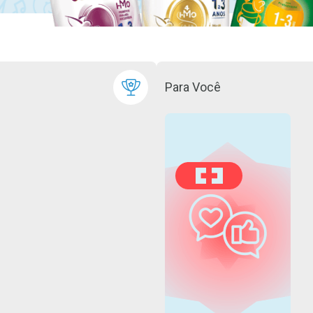
Para Você