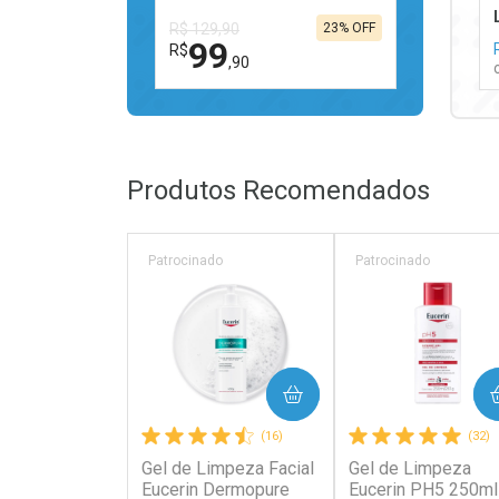
R$ 129,90
23% OFF
99
R$
,90
FECHAR
FECHAR
Laboratório
Por Menos
Produtos Recomendados
Patrocinado
Patrocinado
Ativar Desconto
COMPRAR
COMPRAR
Comprar sem Desconto
Comprar sem Desconto
(16)
(32)
Por R$ 99,90/cada
Por R$ 99,90/cada
Gel de Limpeza Facial
Gel de Limpeza
Eucerin Dermopure
Eucerin PH5 250ml