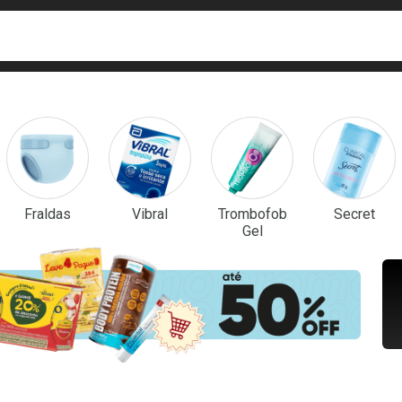
ca
isa?
em Destaque
Fraldas
Vibral
Trombofob
Secret
Gel