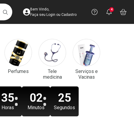
Acesse sua Conta
Precisa de aju
Notificaç
Acess
Bem Vindo,
4
Você po
notifica
Vo
it
BUSCAR
Ver Recursos 
Faça seu Login ou Cadastro
Atendimento ao 
Central de Ajud
Televendas
Perfumes
Tele
Serviços e
4003-3393
medicina
Vacinas
35
02
23
Horas
Minutos
Segundos