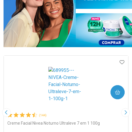
Ativar Desconto
Ativar Desconto
Comprar sem Desconto
Comprar sem Desconto
Comprar sem Desconto
Comprar sem Desconto
IONAR AOS FAVORITOS
ADIC
Por R$ 88,86/cada
Por R$ 99,89/cada
Por R$ 88,86/cada
Por R$ 99,89/cada
COMPRAR
Imagem Anterior
Pró
(144)
Creme Facial Nivea Noturno Ultraleve 7 em 1 100g