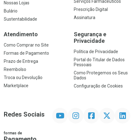
Serviços Farmacêuticos
Nossas Lojas
Prescrição Digital
Bulário
Assinatura
Sustentabilidade
Atendimento
Segurança e
Privacidade
Como Comprar no Site
Política de Privacidade
Formas de Pagamento
Portal do Titular de Dados
Prazo de Entrega
Pessoais
Reembolso
Como Protegemos os Seus
Troca ou Devolução
Dados
Marketplace
Configuração de Cookies
YouTube
Instagram
Facebook
Twitter
Linkedin
Redes Sociais
formas de
Pagamento