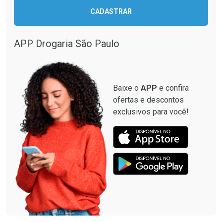
CADASTRAR
Comprar sem Desconto
Comprar sem Desconto
Comprar sem Desconto
Comprar sem Desconto
Por R$ 137,94/cada
Por R$ 33,15/cada
Por R$ 137,94/cada
Por R$ 33,15/cada
APP Drogaria São Paulo
Baixe o
APP
e confira
ofertas e descontos
exclusivos para você!