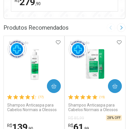
279
R$
,90
FECHAR
FECHAR
Laboratório
Por Menos
Produtos Recomendados
Imagem A
Pró
ADICIONAR AOS FAVORITOS
ADIC
Patrocinado
Patrocinado
Ativar Desconto
COMPRAR
COMPRAR
Comprar sem Desconto
Comprar sem Desconto
(77)
(19)
Por R$ 279,90/cada
Por R$ 279,90/cada
Shampoo Anticaspa para
Shampoo Anticaspa para
Cabelos Normais a Oleosos
Cabelos Normais a Oleosos
Vichy Dercos DS 300g
Vichy Dercos DS Refil 200g
28% OFF
R$ 85,99
139
61
R$
R$
,90
,99