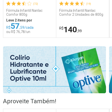
(72)
(19)
Fórmula Infantil Nanlac
Fórmula Infantil Nanlac
Comfor 800g
Comfor 2 Unidades de 800g
Leve 2 itens por
57
140
R$
,59/cada
R$
,99
ou R$ 76,78/un
FECHAR
FECHAR
FEC
FEC
Laboratório
Laboratório
Por Menos
Por Menos
Ativar Desconto
Ativar Desconto
Aproveite Também!