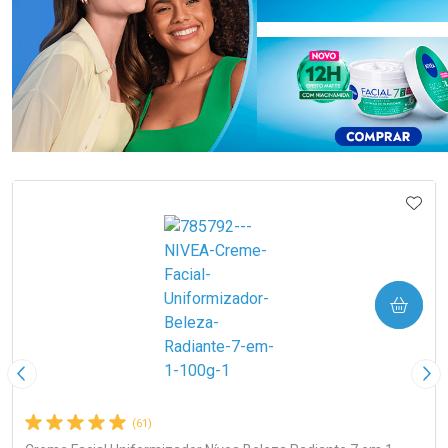
Ativar Desconto
Ativar Desconto
Comprar sem Desconto
Comprar sem Desconto
Comprar sem Desconto
Comprar sem Desconto
IONAR AOS FAVORITOS
ADIC
Por R$ 21,99/cada
Por R$ 99,89/cada
Por R$ 21,99/cada
Por R$ 99,89/cada
COMPRAR
Imagem Anterior
Pró
(61)