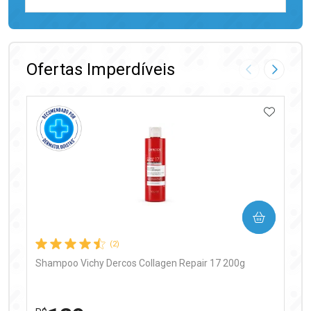
FECHAR
FECHAR
Laboratório
Por Menos
Ofertas Imperdíveis
Imagem Anter
Próxima
ADICIO
Ativar Desconto
COMPRAR
Comprar sem Desconto
Comprar sem Desconto
Por R$ 97,90/cada
Por R$ 97,90/cada
(2)
Shampoo Vichy Dercos Collagen Repair 17 200g