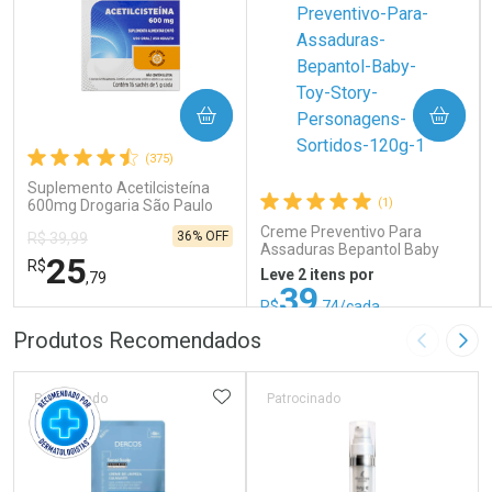
COMPRAR
COMPRAR
(375)
Suplemento Acetilcisteína
(1)
600mg Drogaria São Paulo
16 Sachês
Creme Preventivo Para
36% OFF
R$ 39,99
Assaduras Bepantol Baby
25
R$
Toy Story Personagens
Leve 2 itens por
,79
Sortidos 120g
39
R$
,74/cada
ou R$ 52,99/un
FECHAR
FECHAR
FEC
FEC
Produtos Recomendados
Imagem A
Pró
Laboratório
Laboratório
Por Menos
Por Menos
ADICIONAR AOS FAVORITOS
Patrocinado
Patrocinado