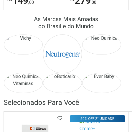
149
279
,00
,00
FECHAR
FECHAR
FEC
FEC
As Marcas Mais Amadas
Laboratório
Laboratório
Por Menos
Por Menos
do Brasil e do Mundo
Ativar Desconto
Ativar Desconto
Comprar sem Desconto
Comprar sem Desconto
Comprar sem Desconto
Comprar sem Desconto
Selecionados Para Você
Por R$ 149,00/cada
Por R$ 279,00/cada
Por R$ 149,00/cada
Por R$ 279,00/cada
ADICIONAR AOS FAVORITOS
50% OFF 2° UNIDADE