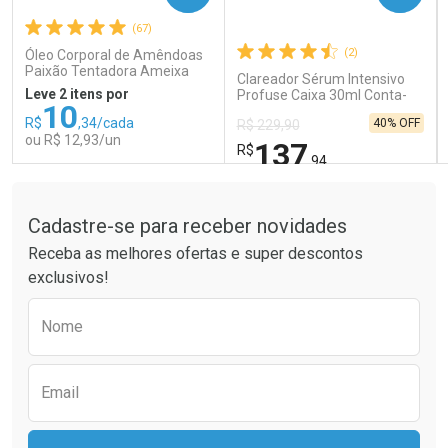
(67)
Comprar sem Desconto
Comprar sem Desconto
Comprar sem Desconto
Comprar sem Desconto
(2)
Óleo Corporal de Amêndoas
Por R$ 41,99/cada
Por R$ 14,39/cada
Por R$ 41,99/cada
Por R$ 14,39/cada
Paixão Tentadora Ameixa
Clareador Sérum Intensivo
Rubi 100ml
Leve 2 itens por
Profuse Caixa 30ml Conta-
10
Gotas
R$
,34/cada
40% OFF
R$ 229,90
ou R$ 12,93/un
137
R$
,94
Tudo sobre a Drogaria São Paulo
FECHAR
FECHAR
FEC
FEC
Laboratório
Laboratório
Por Menos
Por Menos
Cadastre-se para receber novidades
Receba as melhores ofertas e super descontos
exclusivos!
Preencha o formulário abaixo para receber 
Nome
Email
Ativar Desconto
Ativar Desconto