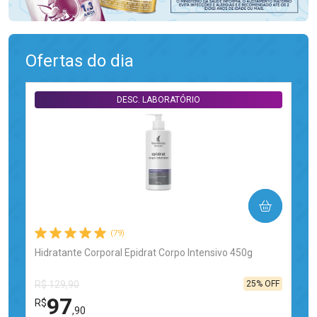
Ofertas do dia
DESC. LABORATÓRIO
COMPRAR
(79)
Hidratante Corporal Epidrat Corpo Intensivo 450g
25% OFF
R$ 129,90
97
R$
,90