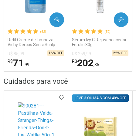
COMPRAR
COMPRAR
Ativar Desconto
Ativar Desconto
(62)
(52)
Refil Creme de Limpeza
Comprar sem Desconto
Sérum Ivy C Rejuvenescedor
Comprar sem Desconto
Comprar sem Desconto
Comprar sem Desconto
Vichy Dercos Sensi Scalp
Ferulic 30g
Por R$ 25,79/cada
Por R$ 52,99/cada
Por R$ 25,79/cada
Por R$ 52,99/cada
200ml
16% OFF
22% OFF
R$ 85,99
R$ 259,99
71
202
R$
R$
,99
,85
FECHAR
FECHAR
FEC
FEC
Cuidados para você
Dermaclub
Laboratório
Por Menos
Por Menos
ADICIONAR AOS FAVORITOS
LEVE 3 OU MAIS COM 40% OFF