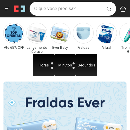
Drogaria São Paulo
Menu
Acess
Ir direto para a home
O que você precisa?
BAIXE
V
i
Baixe nosso APP e aproveite Ofertas Exclusivas!
BUSCAR
O APP
Navegue pela página
Ir direto para o conteúdo
Faça a sua busca
Ir direto para a busca
Categorias e Departamentos em Destaque
Ir direto para a conta
Drogaria São Paulo
Ir direto para a ajuda
Ir direto para a notificações
Ir direto para o carrinho
Até 65% OFF
Lançamento
Ever Baby
Fraldas
Vibral
Trom
Cerave
G
Ir direto para o menu
Horas
Minutos
Segundos