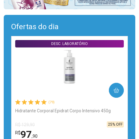
Ofertas do dia
DESC. LABORATÓRIO
COMPRAR
(79)
Hidratante Corporal Epidrat Corpo Intensivo 450g
25% OFF
R$ 129,90
97
R$
,90