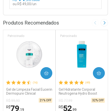
ou R$ 49,00/un
FECHAR
FECHAR
Laboratório
Por Menos
Produtos Recomendados
Imagem A
Pró
Patrocinado
Patrocinado
Ativar Desconto
COMPRAR
COMPRAR
Comprar sem Desconto
Comprar sem Desconto
(16)
(49)
Por R$ 49,00/cada
Por R$ 49,00/cada
Gel de Limpeza Facial Eucerin
Gel Hidratante Corporal
Dermopure Clinical
Neutrogena Hydro Boost
Concentrado 400g
Water 400ml
21% OFF
32% OFF
R$ 99,90
R$ 77,99
79
52
R$
R$
,19
,99