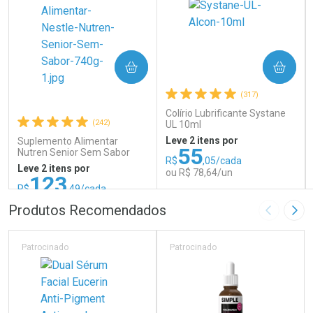
COMPRAR
COMPRAR
(317)
Colírio Lubrificante Systane
(242)
UL 10ml
Leve 2 itens por
Suplemento Alimentar
55
Nutren Senior Sem Sabor
R$
,05/cada
740g
Leve 2 itens por
ou R$ 78,64/un
123
R$
,49/cada
ou R$ 137,21/un
FECHAR
FECHAR
FEC
FEC
Produtos Recomendados
Imagem A
Pró
Laboratório
Laboratório
Por Menos
Por Menos
Patrocinado
Patrocinado