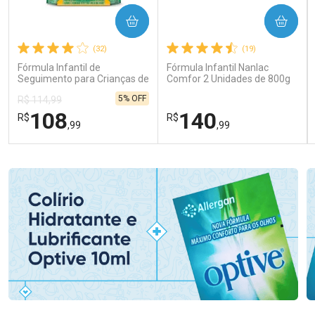
COMPRAR
COMPRAR
(32)
(19)
Fórmula Infantil de
Fórmula Infantil Nanlac
Seguimento para Crianças de
Comfor 2 Unidades de 800g
Primeira Infância Nestonutri
5% OFF
R$ 114,99
2 Unidades de 800g cada
108
140
R$
R$
,99
,99
FECHAR
FECHAR
FEC
FEC
Laboratório
Laboratório
Por Menos
Por Menos
Ativar Desconto
Ativar Desconto