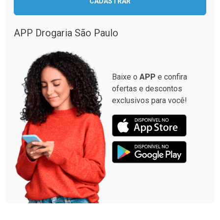
CADASTRAR
Comprar sem Desconto
Comprar sem Desconto
Comprar sem Desconto
Comprar sem Desconto
Por R$ 33,15/cada
Por R$ 87,99/cada
Por R$ 33,15/cada
Por R$ 87,99/cada
APP Drogaria São Paulo
Baixe o
APP
e confira
ofertas e descontos
exclusivos para você!