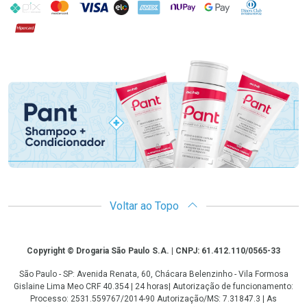
PIX
MasterCard
VISA
ELO
AMEX
NuPay
Google Pay
Diners Club
Hipercard
Promoção em Destaque
Voltar ao Topo
Copyright
Copyright © Drogaria São Paulo S.A. | CNPJ: 61.412.110/0565-33
São Paulo - SP: Avenida Renata, 60, Chácara Belenzinho - Vila Formosa
Gislaine Lima Meo CRF 40.354 | 24 horas| Autorização de funcionamento:
Processo: 2531.559767/2014-90 Autorização/MS: 7.31847.3 | As