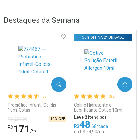
FECHA
FECHA
Laboratório
R
R
Por Menos
Destaques da Semana
ADICIONAR AOS FAVORITOS
50% OFF NA 2° UNIDADE
Ativar Desconto
COMPRAR
COMPRAR
Comprar sem Desconto
Comprar sem Desconto
Por R$ 31,35/cada
Por R$ 31,35/cada
(63)
(392)
Probiótico Infantil Colidis
Colírio Hidratante e
10ml Gotas
Lubrificante Optive 10ml
Leve 2 itens por
16% OFF
R$ 204,99
48
171
R$
,68/cada
R$
,26
ou R$ 64,90/un