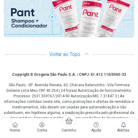
Voltar ao Topo
Copyright
Copyright © Drogaria São Paulo S.A. | CNPJ: 61.412.110/0565-33
São Paulo - SP: Avenida Renata, 60, Chácara Belenzinho - Vila Formosa
Gislaine Lima Meo CRF 40.354 | 24 horas| Autorização de funcionamento:
Processo: 2531.559767/2014-90 Autorização/MS: 7.31847.3 | As
informações contidas neste site, como promoções e ofertas de remédios e
medicamentos, não devem ser usadas para automedicação e não
substituem, em hipótese alguma, a medicação prescrita pelo profissional da
área médica. Somente o médico está em condições de diagnosticar
qualquer problema de saúde e prescrever o tratamento adequado. Os
preços e as promoções são válidos apenas para compras via internet. As
Home
Conta
Carrinho
Ajuda
Alertas
fotos contidas em nosso site são meramente ilustrativas. *Preços e