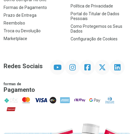
Política de Privacidade
Formas de Pagamento
Portal do Titular de Dados
Prazo de Entrega
Pessoais
Reembolso
Como Protegemos os Seus
Troca ou Devolução
Dados
Marketplace
Configuração de Cookies
YouTube
Instagram
Facebook
Twitter
Linkedin
Redes Sociais
formas de
Pagamento
PIX
MasterCard
VISA
ELO
AMEX
NuPay
Google Pay
Diners Club
Hipercard
Promoção em Destaque