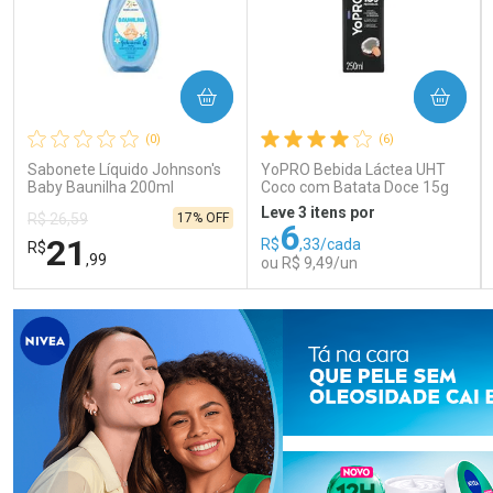
COMPRAR
COMPRAR
(0)
(6)
Sabonete Líquido Johnson's
YoPRO Bebida Láctea UHT
Baby Baunilha 200ml
Coco com Batata Doce 15g
de proteínas 250ml
Leve 3 itens por
17% OFF
R$ 26,59
6
21
R$
,33/cada
R$
,99
ou R$ 9,49/un
FECHAR
FECHAR
FEC
FEC
Laboratório
Laboratório
Por Menos
Por Menos