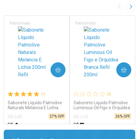
Imagem A
Pró
Patrocinado
Patrocinado
COMPRAR
COMPRAR
(1)
(0)
Sabonete Líquido Palmolive
Sabonete Liquido Palmolive
Naturals Melancia E Lichia
Luminous Oil Figo e Orquídea
200ml Refil
Branca Refil 200ml
27% OFF
26% OFF
R$ 5,92
R$ 7,10
4
5
R$
R$
,35
,25
FECHAR
FECHAR
FEC
FEC