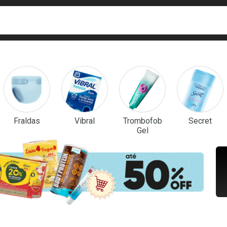
ca
isa?
em Destaque
Fraldas
Vibral
Trombofob
Secret
Gel