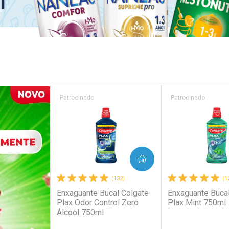
Patrocinado
Patrocinado
COMPRAR
COM
(132)
(1
Enxaguante Bucal Colgate
Enxaguante Bucal
Plax Odor Control Zero
Plax Mint 750ml
Álcool 750ml