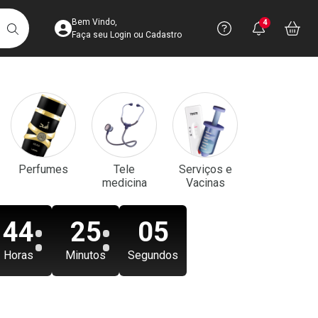
Acesse sua Conta
Precisa de aju
Notificaç
Acess
Bem Vindo,
4
Você po
notifica
Vo
it
BUSCAR
Ver Recursos 
Faça seu Login ou Cadastro
Atendimento ao 
Central de Ajud
Televendas
Perfumes
Tele
Serviços e
4003-3393
medicina
Vacinas
44
25
03
Horas
Minutos
Segundos