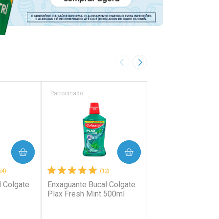
Imagem Anterior
Próxima Imagem
Patrocinado
Patrocinado
PRAR
COMPRAR
COMP
24)
(12)
(0)
 Colgate
Enxaguante Bucal Colgate
Enxaguante Bucal 
Plax Fresh Mint 500ml
Plax Melancia 500