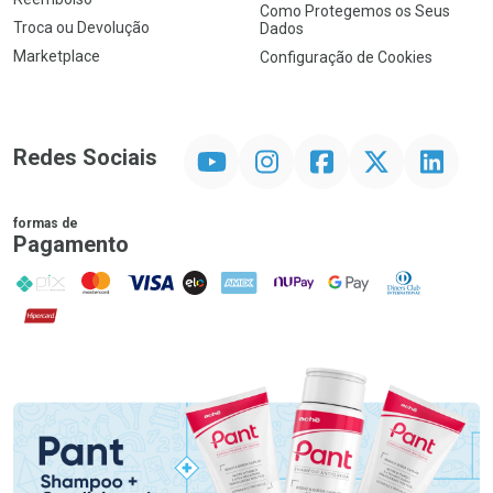
Como Protegemos os Seus
Troca ou Devolução
Dados
Marketplace
Configuração de Cookies
YouTube
Instagram
Facebook
Twitter
Linkedin
Redes Sociais
formas de
Pagamento
PIX
MasterCard
VISA
ELO
AMEX
NuPay
Google Pay
Diners Club
Hipercard
Promoção em Destaque