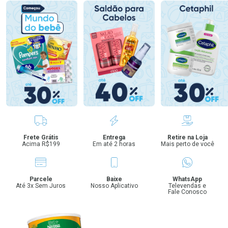
Benefícios
Frete Grátis
Entrega
Retire na Loja
Acima R$199
Em até 2 horas
Mais perto de você
Parcele
Baixe
WhatsApp
Até 3x Sem Juros
Nosso Aplicativo
Televendas e
Fale Conosco