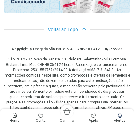
Voltar ao Topo
Copyright
Copyright © Drogaria São Paulo S.A. | CNPJ: 61.412.110/0565-33
São Paulo - SP: Avenida Renata, 60, Chácara Belenzinho - Vila Formosa
Gislaine Lima Meo CRF 40.354 | 24 horas| Autorização de funcionamento:
Processo: 2531.559767/2014-90 Autorização/MS: 7.31847.3 | As
informações contidas neste site, como promoções e ofertas de remédios e
medicamentos, não devem ser usadas para automedicação e não
substituem, em hipótese alguma, a medicação prescrita pelo profissional da
área médica. Somente o médico está em condições de diagnosticar
qualquer problema de saúde e prescrever o tratamento adequado. Os
preços e as promoções são válidos apenas para compras via internet. As
fotos contidas em nosso site são meramente ilustrativas. *Preços e
disponibilidade sujeitos a alterações no decorrer do dia. Antibióticos e
antimicrobianos vendas apenas em lojas físicas ou televendas. Portaria nº
Home
Conta
Carrinho
Ajuda
Alertas
344 - 01/02/1999 - Ministério da Saúde. Horário de funcionamento Central
de Vendas e Atendimento ao Cliente 4003 3393 ou 0800 779 8767 de