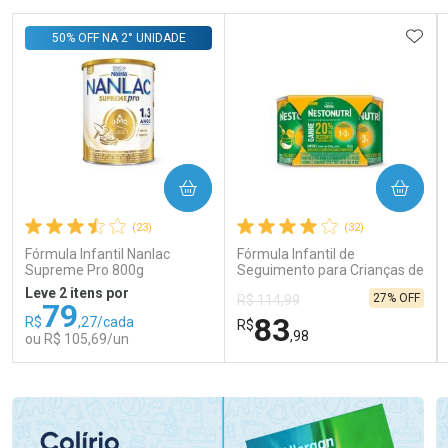
ADIC
50% OFF NA 2° UNIDADE
COMPRAR
COMPRAR
(23)
(32)
Fórmula Infantil Nanlac
Fórmula Infantil de
Supreme Pro 800g
Seguimento para Crianças de
Primeira Infância Nestonutri
Leve 2 itens por
27% OFF
R$ 114,99
2 Unidades de 800g cada
79
83
R$
,27/cada
R$
,98
ou R$ 105,69/un
FECHAR
FECHAR
FEC
FEC
Laboratório
Laboratório
Por Menos
Por Menos