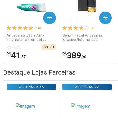
Ativar Desconto
COMPRAR
COMPRAR
(140)
(4)
Comprar sem Desconto
Comprar sem Desconto
Por R$ 31,35/cada
Por R$ 31,35/cada
Antiedematoso e Anti-
Sérum Facial Antissinais
inflamatório Trombofob
Bifásico Noturno Isdin
200U/g 40g
Isdinceutics Retinal com
10% OFF
R$ 46,30
Retinaldeído 50ml
41
389
R$
R$
,57
,90
FECHAR
FECHAR
FEC
FEC
Destaque Lojas Parceiras
Laboratório
Laboratório
Por Menos
Por Menos
OFERTAS DO DIA
OFERTAS DO DIA