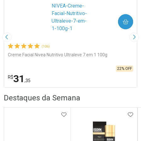
COMPRAR
Imagem Anterior
Pró
(106)
Creme Facial Nivea Nutritivo Ultraleve 7 em 1 100g
22% OFF
31
R$
,35
R
R
FECHA
FECHA
Destaques da Semana
Laboratório
Por Menos
ADICIONAR AOS FAVORITOS
ADIC