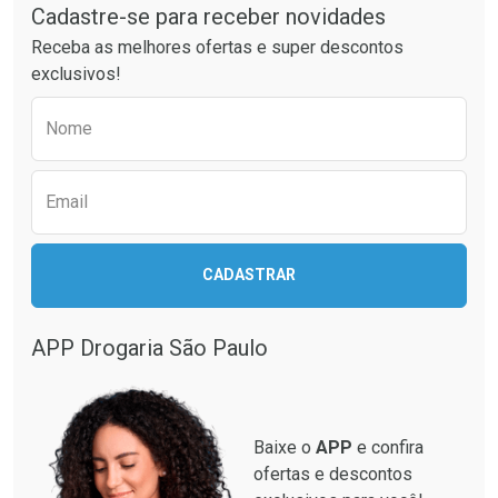
Laboratório
Laboratório
Por Menos
Por Menos
Cadastre-se para receber novidades
Receba as melhores ofertas e super descontos
exclusivos!
Preencha o formulário abaixo para receber 
Nome
Email
Ativar Desconto
Ativar Desconto
CADASTRAR
Comprar sem Desconto
Comprar sem Desconto
Comprar sem Desconto
Comprar sem Desconto
Por R$ 28,40/cada
Por R$ 281,99/cada
Por R$ 28,40/cada
Por R$ 281,99/cada
APP Drogaria São Paulo
Baixe o
APP
e confira
ofertas e descontos