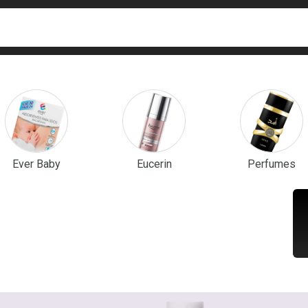
ca
isa?
em Destaque
Ever Baby
Eucerin
Perfumes