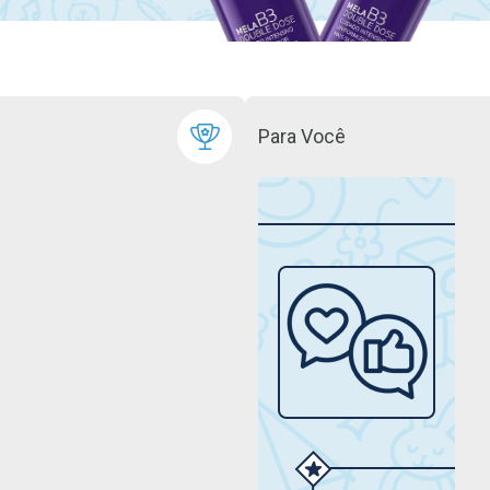
Para Você