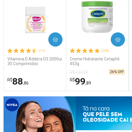
COMPRAR
COMPRAR
(17)
(239)
Vitamina D Addera D3 2000ui
Creme Hidratante Cetaphil
30 Comprimidos
453g
26% OFF
R$ 134,90
88
99
R$
R$
,86
,89
FECHAR
FECHAR
FEC
FEC
Laboratório
Laboratório
Por Menos
Por Menos