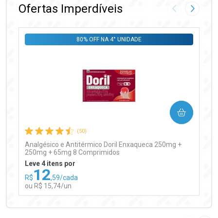
Ofertas Imperdíveis
Imagem Anter
Próxima
80% OFF NA 4° UNIDADE
Ativar Desconto
COMPRAR
Comprar sem Desconto
Comprar sem Desconto
Por R$ 97,90/cada
Por R$ 97,90/cada
(50)
Analgésico e Antitérmico Doril Enxaqueca 250mg +
250mg + 65mg 8 Comprimidos
Leve 4 itens por
12
R$
,59/cada
ou R$ 15,74/un
FECHAR
FECHAR