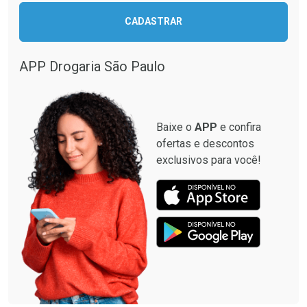
CADASTRAR
Comprar sem Desconto
Comprar sem Desconto
Comprar sem Desconto
Comprar sem Desconto
Por R$ 87,99/cada
Por R$ 499,99/cada
Por R$ 87,99/cada
Por R$ 499,99/cada
APP Drogaria São Paulo
Baixe o
APP
e confira
ofertas e descontos
exclusivos para você!