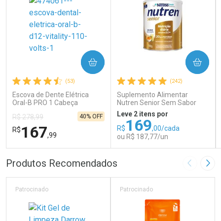
COMPRAR
COMPRAR
(53)
(242)
Escova de Dente Elétrica
Suplemento Alimentar
Oral-B PRO 1 Cabeça
Nutren Senior Sem Sabor
Redonda Recarregável 1
740g
Leve 2 itens por
40% OFF
R$ 278,99
Unidade
169
167
R$
,00/cada
R$
,99
ou R$ 187,77/un
FECHAR
FECHAR
FEC
FEC
Produtos Recomendados
Imagem A
Pró
Laboratório
Laboratório
Por Menos
Por Menos
Patrocinado
Patrocinado