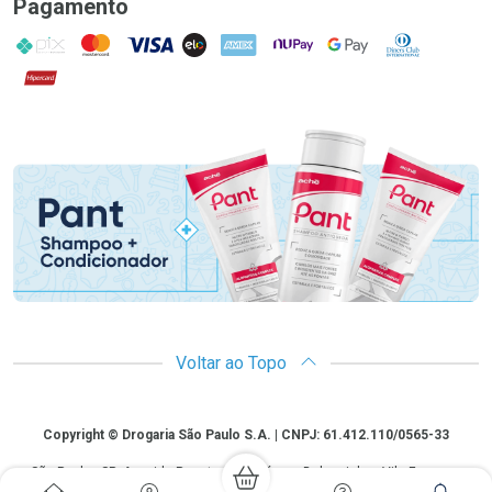
Pagamento
PIX
MasterCard
VISA
ELO
AMEX
NuPay
Google Pay
Diners Club
Hipercard
Promoção em Destaque
Voltar ao Topo
Copyright
Copyright © Drogaria São Paulo S.A. | CNPJ: 61.412.110/0565-33
São Paulo - SP: Avenida Renata, 60, Chácara Belenzinho - Vila Formosa
Gislaine Lima Meo CRF 40.354 | 24 horas| Autorização de funcionamento: