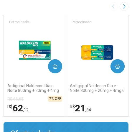
Imagem A
Pró
Patrocinado
Patrocinado
COMPRAR
COMPRAR
(138)
(202)
Antigripal Naldecon Dia e
Antigripal Naldecon Dia e
Noite 800mg + 20mg + 4mg
Noite 800mg + 20mg + 4mg 6
24 comprimidos
comprimidos
7% OFF
R$ 66,65
62
21
R$
R$
,12
,34
FECHAR
FECHAR
FEC
FEC
Laboratório
Laboratório