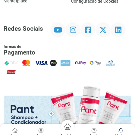
Marketplace
Configuração de Cookies
YouTube
Instagram
Facebook
Twitter
Linkedin
Redes Sociais
formas de
Pagamento
PIX
MasterCard
VISA
ELO
AMEX
NuPay
Google Pay
Diners Club
Hipercard
Promoção em Destaque