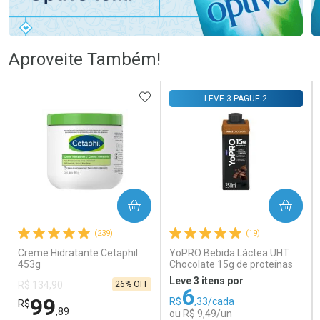
Ativar Desconto
Ativar Desconto
Aproveite Também!
Comprar sem Desconto
Comprar sem Desconto
Comprar sem Desconto
Comprar sem Desconto
ADICIONAR AOS FAVORITOS
LEVE 3 PAGUE 2
Por R$ 108,99/cada
Por R$ 76,99/cada
Por R$ 108,99/cada
Por R$ 76,99/cada
COMPRAR
COMPRAR
(239)
(19)
Creme Hidratante Cetaphil
YoPRO Bebida Láctea UHT
453g
Chocolate 15g de proteínas
250ml
Leve 3 itens por
26% OFF
R$ 134,90
6
99
R$
,33/cada
R$
,89
ou R$ 9,49/un