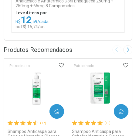
Analgésico e Antitérmico Doril Enxaqueca 250mg +
250mg + 65mg 8 Comprimidos
Leve 4 itens por
12
R$
,59/cada
ou R$ 15,74/un
FECHAR
FECHAR
Laboratório
Por Menos
Produtos Recomendados
Imagem A
Pró
ADICIONAR AOS FAVORITOS
ADIC
Patrocinado
Patrocinado
Ativar Desconto
COMPRAR
COMPRAR
Comprar sem Desconto
Comprar sem Desconto
(77)
(19)
Por R$ 15,74/cada
Por R$ 15,74/cada
Shampoo Anticaspa para
Shampoo Anticaspa para