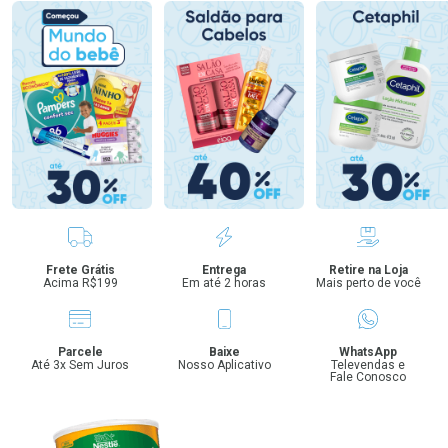
Benefícios
Frete Grátis
Entrega
Retire na Loja
Acima R$199
Em até 2 horas
Mais perto de você
Parcele
Baixe
WhatsApp
Até 3x Sem Juros
Nosso Aplicativo
Televendas e
Fale Conosco