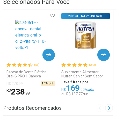
Selecionados Para Você
ADICIONAR AOS FAVORITOS
20% OFF NA 2° UNIDADE
COMPRAR
COMPRAR
(53)
(242)
Escova de Dente Elétrica
Suplemento Alimentar
Oral-B PRO 1 Cabeça
Nutren Senior Sem Sabor
Redonda Recarregável 1
740g
Leve 2 itens por
14% OFF
R$ 278,99
Unidade
169
238
R$
,00/cada
R$
,99
ou R$ 187,77/un
FECHAR
FECHAR
FEC
FEC
Produtos Recomendados
Imagem A
Pró
Laboratório
Laboratório
Por Menos
Por Menos