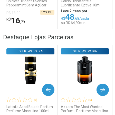
Chiclete Trident XSenses
Colírio Hidratante e
Peppermint Sem Açúcar
Lubrificante Optive 10ml
Garrafa 54g
Leve 2 itens por
12% OFF
R$ 18,99
48
16
R$
,68/cada
R$
,79
ou R$ 64,90/un
FECHAR
FECHAR
FEC
FEC
Destaque Lojas Parceiras
Laboratório
Laboratório
Por Menos
Por Menos
OFERTAS DO DIA
OFERTAS DO DIA
COMPRAR
COMPRAR
Ativar Desconto
Ativar Desconto
(0)
(0)
Comprar sem Desconto
Comprar sem Desconto
Comprar sem Desconto
Comprar sem Desconto
Lattafa Asad Eau de Parfum
Azzaro The Most Wanted
Por R$ 16,79/cada
Por R$ 64,90/cada
Por R$ 16,79/cada
Por R$ 64,90/cada
Perfume Masculino 100ml
Parfum - Perfume Masculino