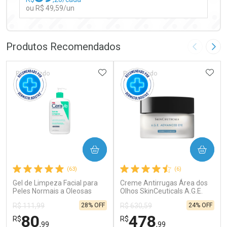
ou R$ 49,59/un
FECHAR
FECHAR
Laboratório
Por Menos
Produtos Recomendados
Imagem A
Pró
ADICIONAR AOS FAVORITOS
ADIC
Patrocinado
Patrocinado
Ativar Desconto
COMPRAR
COMPRAR
Comprar sem Desconto
Comprar sem Desconto
(63)
(6)
Por R$ 49,59/cada
Por R$ 49,59/cada
Gel de Limpeza Facial para
Creme Antirrugas Área dos
Peles Normais a Oleosas
Olhos SkinCeuticals A.G.E.
CeraVe 454g
Advanced Eye 15ml
28% OFF
24% OFF
R$ 111,99
R$ 630,59
80
478
R$
R$
,99
,99