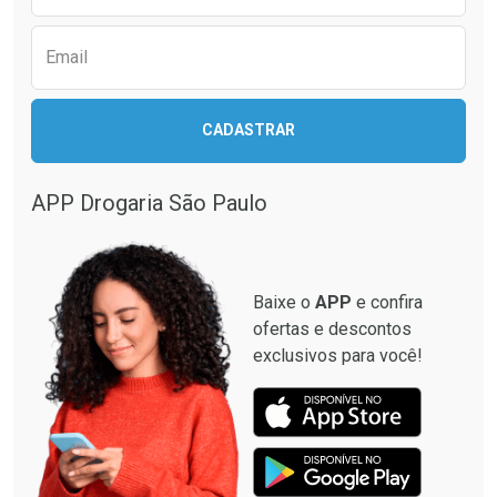
Email
Ativar Desconto
Ativar Desconto
CADASTRAR
Comprar sem Desconto
Comprar sem Desconto
Comprar sem Desconto
Comprar sem Desconto
Por R$ 137,94/cada
Por R$ 349,99/cada
Por R$ 137,94/cada
Por R$ 349,99/cada
APP Drogaria São Paulo
Baixe o
APP
e confira
ofertas e descontos
exclusivos para você!