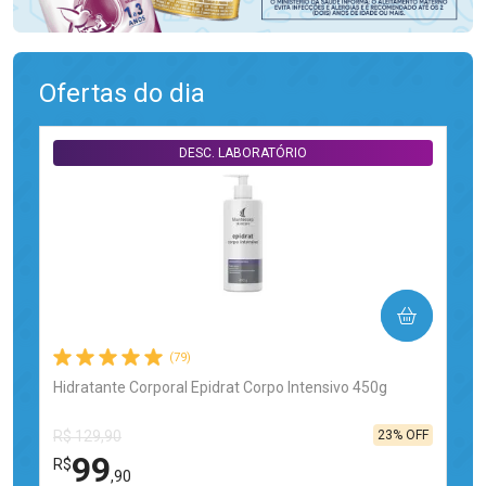
Ofertas do dia
DESC. LABORATÓRIO
COMPRAR
(79)
Hidratante Corporal Epidrat Corpo Intensivo 450g
23% OFF
R$ 129,90
99
R$
,90