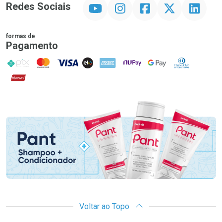
YouTube
Instagram
Facebook
Twitter
Linkedin
Redes Sociais
formas de
Pagamento
PIX
MasterCard
VISA
ELO
AMEX
NuPay
Google Pay
Diners Club
Hipercard
Promoção em Destaque
Voltar ao Topo