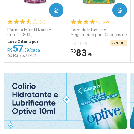
COMPRAR
COMPRAR
(72)
(32)
Fórmula Infantil Nanlac
Fórmula Infantil de
Comfor 800g
Seguimento para Crianças de
Primeira Infância Nestonutri
Leve 2 itens por
27% OFF
R$ 114,99
2 Unidades de 800g cada
57
83
R$
,59/cada
R$
,98
ou R$ 76,78/un
FECHAR
FECHAR
FEC
FEC
Laboratório
Laboratório
Por Menos
Por Menos