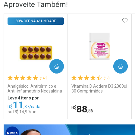
Ativar Desconto
Ativar Desconto
Aproveite Também!
Comprar sem Desconto
Comprar sem Desconto
Comprar sem Desconto
Comprar sem Desconto
ADIC
80% OFF NA 4° UNIDADE
Por R$ 108,99/cada
Por R$ 56,24/cada
Por R$ 108,99/cada
Por R$ 56,24/cada
COMPRAR
COMPRAR
(148)
(17)
Analgésico, Antitérmico e
Vitamina D Addera D3 2000ui
Anti-inflamatório Neosaldina
30 Comprimidos
30mg + 300mg + 30mg 10
Leve 4 itens por
Drágeas
11
88
R$
,87/cada
R$
,86
ou R$ 14,99/un
FECHAR
FECHAR
FEC
FEC
Laboratório
Laboratório