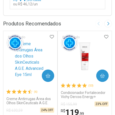
ou R$ 46,12/un
FECHAR
FECHAR
Laboratório
Por Menos
Produtos Recomendados
Imagem A
Pró
ADICIONAR AOS FAVORITOS
ADIC
Patrocinado
Patrocinado
Ativar Desconto
COMPRAR
COMPRAR
Comprar sem Desconto
Comprar sem Desconto
(53)
Por R$ 46,12/cada
Por R$ 46,12/cada
(6)
Condicionador Fortalecedor
Vichy Dercos Energy+
Creme Antirrugas Área dos
Antiqueda 200ml
Olhos SkinCeuticals A.G.E.
23% OFF
R$ 155,99
Advanced Eye 15ml
119
24% OFF
R$ 630,59
R$
,99