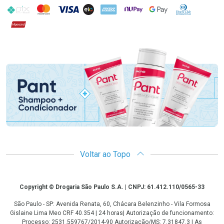
PIX
MasterCard
VISA
ELO
AMEX
NuPay
Google Pay
Diners Club
Hipercard
Promoção em Destaque
Voltar ao Topo
Copyright
Copyright © Drogaria São Paulo S.A. | CNPJ: 61.412.110/0565-33
São Paulo - SP: Avenida Renata, 60, Chácara Belenzinho - Vila Formosa
Gislaine Lima Meo CRF 40.354 | 24 horas| Autorização de funcionamento:
Processo: 2531.559767/2014-90 Autorização/MS: 7.31847.3 | As