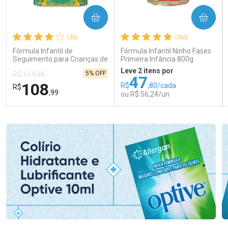
COMPRAR
COMPRAR
(32)
(360)
Fórmula Infantil de
Fórmula Infantil Ninho Fases
Seguimento para Crianças de
Primeira Infância 800g
Primeira Infância Nestonutri
Leve 2 itens por
5% OFF
R$ 114,99
2 Unidades de 800g cada
47
108
R$
,80/cada
R$
,99
ou R$ 56,24/un
FECHAR
FECHAR
FEC
FEC
Laboratório
Laboratório
Por Menos
Por Menos