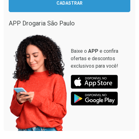
CADASTRAR
Comprar sem Desconto
Comprar sem Desconto
Comprar sem Desconto
Comprar sem Desconto
Por R$ 28,40/cada
Por R$ 87,99/cada
Por R$ 28,40/cada
Por R$ 87,99/cada
APP Drogaria São Paulo
Baixe o
APP
e confira
ofertas e descontos
exclusivos para você!