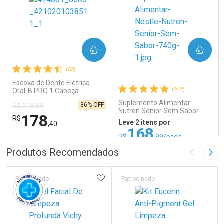
COMPRAR
COMPRAR
(53)
Escova de Dente Elétrica
(242)
Oral-B PRO 1 Cabeça
Redonda Recarregável 1
Suplemento Alimentar
36% OFF
R$ 278,99
Unidade
Nutren Senior Sem Sabor
178
R$
740g
Leve 2 itens por
,40
168
R$
,99/cada
ou R$ 187,76/un
FECHAR
FECHAR
FEC
FEC
Produtos Recomendados
Imagem A
Pró
Laboratório
Laboratório
Por Menos
Por Menos
ADICIONAR AOS FAVORITOS
Patrocinado
Patrocinado