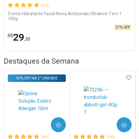
(215)
Creme Hidratante Facial Nivea Antissinais Ultraleve 7 em 1
100g
27% OFF
29
R$
,30
R
R
FECHA
FECHA
Destaques da Semana
Laboratório
Por Menos
ADIC
50% OFF NA 2° UNIDADE
Ativar Desconto
COMPRAR
COMPRAR
(391)
(140)