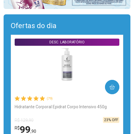
Ofertas do dia
DESC. LABORATÓRIO
COMPRAR
(79)
Hidratante Corporal Epidrat Corpo Intensivo 450g
23% OFF
R$ 129,90
99
R$
,90