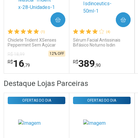
Ativar Desconto
COMPRAR
COMPRAR
(1)
(4)
Comprar sem Desconto
Comprar sem Desconto
Por R$ 31,35/cada
Por R$ 31,35/cada
Chiclete Trident XSenses
Sérum Facial Antissinais
Peppermint Sem Açúcar
Bifásico Noturno Isdin
Garrafa 54g
Isdinceutics Retinal com
12% OFF
R$ 18,99
Retinaldeído 50ml
16
389
R$
R$
,79
,90
FECHAR
FECHAR
FEC
FEC
Destaque Lojas Parceiras
Laboratório
Laboratório
Por Menos
Por Menos
OFERTAS DO DIA
OFERTAS DO DIA