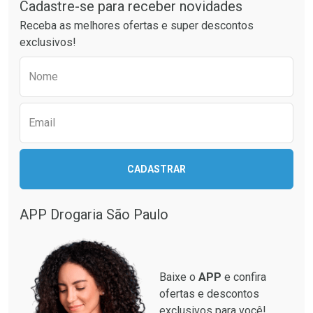
Por Menos
Por Menos
Cadastre-se para receber novidades
Receba as melhores ofertas e super descontos
exclusivos!
Preencha o formulário abaixo para receber 
Nome
Email
Ativar Desconto
Ativar Desconto
CADASTRAR
Comprar sem Desconto
Comprar sem Desconto
Comprar sem Desconto
Comprar sem Desconto
Por R$ 12,93/cada
Por R$ 33,15/cada
Por R$ 12,93/cada
Por R$ 33,15/cada
APP Drogaria São Paulo
Baixe o
APP
e confira
ofertas e descontos
exclusivos para você!