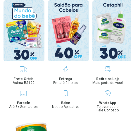
Benefícios
Frete Grátis
Entrega
Retire na Loja
Acima R$199
Em até 2 horas
Mais perto de você
Parcele
Baixe
WhatsApp
Até 3x Sem Juros
Nosso Aplicativo
Televendas e
Fale Conosco