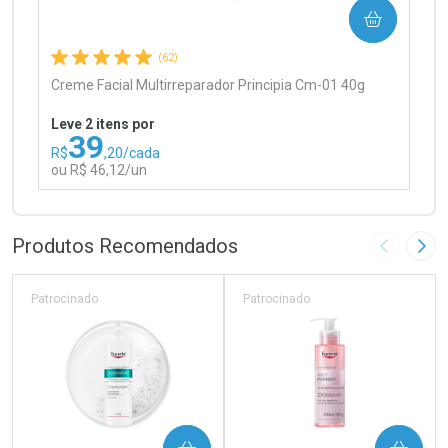
COMPRAR
Comprar sem Desconto
Comprar sem Desconto
Por R$ 97,90/cada
Por R$ 97,90/cada
(62)
Creme Facial Multirreparador Principia Cm-01 40g
Leve 2 itens por
39
R$
,20/cada
ou R$ 46,12/un
FECHAR
FECHAR
Laboratório
Por Menos
Produtos Recomendados
Imagem A
Pró
Patrocinado
Patrocinado
Ativar Desconto