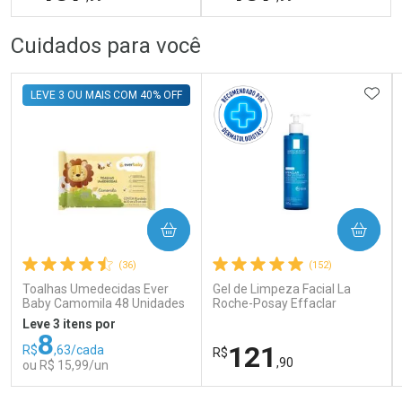
30ml
FECHAR
FECHAR
FEC
FEC
Cuidados para você
Dermaclub
Dermaclub
Por Menos
Por Menos
ADIC
LEVE 3 OU MAIS COM 40% OFF
COMPRAR
COMPRAR
Ativar Desconto
Ativar Desconto
(36)
(152)
Comprar sem Desconto
Comprar sem Desconto
Comprar sem Desconto
Comprar sem Desconto
Toalhas Umedecidas Ever
Gel de Limpeza Facial La
Por R$ 407,99/cada
Por R$ 407,99/cada
Por R$ 407,99/cada
Por R$ 407,99/cada
Baby Camomila 48 Unidades
Roche-Posay Effaclar
Concentrado 300g
Leve 3 itens por
8
121
R$
,63/cada
R$
,90
ou R$ 15,99/un