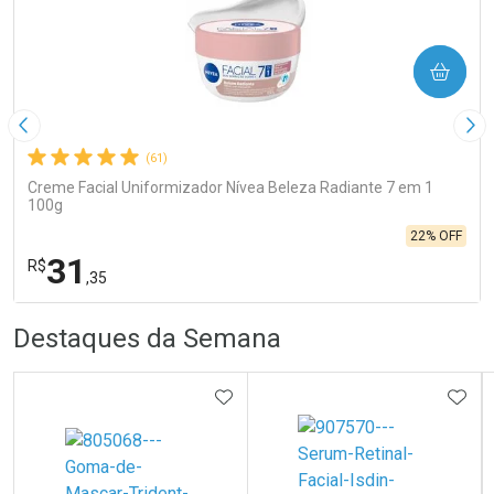
COMPRAR
Imagem Anterior
Pró
(61)
Creme Facial Uniformizador Nívea Beleza Radiante 7 em 1
100g
22% OFF
31
R$
,35
R
R
FECHA
FECHA
Destaques da Semana
Laboratório
Por Menos
ADICIONAR AOS FAVORITOS
ADIC