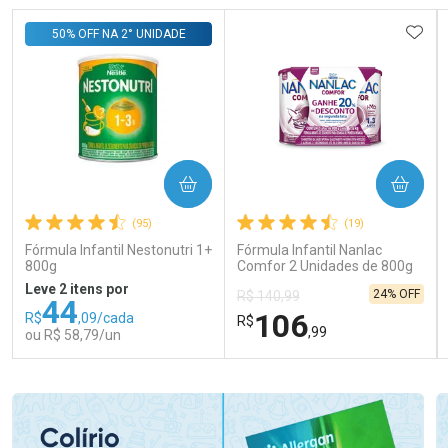
ADIC
50% OFF NA 2° UNIDADE
COMPRAR
COMPRAR
(95)
(19)
Fórmula Infantil Nestonutri 1+
Fórmula Infantil Nanlac
800g
Comfor 2 Unidades de 800g
Leve 2 itens por
24% OFF
R$ 140,99
44
106
R$
,09/cada
R$
,99
ou R$ 58,79/un
FECHAR
FECHAR
FEC
FEC
Laboratório
Laboratório
Por Menos
Por Menos