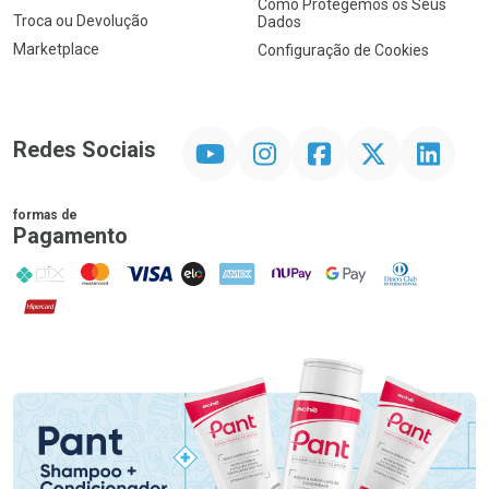
Como Protegemos os Seus
Troca ou Devolução
Dados
Marketplace
Configuração de Cookies
YouTube
Instagram
Facebook
Twitter
Linkedin
Redes Sociais
formas de
Pagamento
PIX
MasterCard
VISA
ELO
AMEX
NuPay
Google Pay
Diners Club
Hipercard
Promoção em Destaque