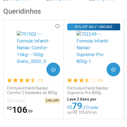
Queridinhos
ADICIONAR AOS FAVORITOS
50% OFF NA 2° UNIDADE
COMPRAR
COMPRAR
(19)
(23)
Fórmula Infantil Nanlac
Fórmula Infantil Nanlac
Comfor 2 Unidades de 800g
Supreme Pro 800g
Leve 2 itens por
24% OFF
R$ 140,99
79
106
R$
,27/cada
R$
,99
ou R$ 105,69/un
FECHAR
FECHAR
FEC
FEC