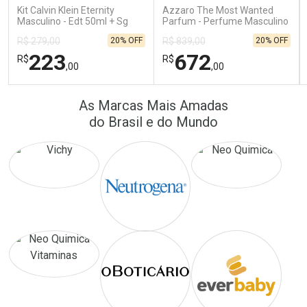
Comprar sem Desconto
Comprar sem Desconto
Comprar sem Desconto
Comprar sem Desconto
Kit Calvin Klein Eternity
Azzaro The Most Wanted
Por R$ 16,79/cada
Por R$ 22,33/cada
Por R$ 16,79/cada
Por R$ 22,33/cada
Masculino - Edt 50ml + Sg
Parfum - Perfume Masculino
100ml
20% OFF
20% OFF
R$ 279,00
R$ 839,00
223
672
R$
R$
,00
,00
FECHAR
FECHAR
FEC
FEC
As Marcas Mais Amadas
Laboratório
Laboratório
Por Menos
Por Menos
do Brasil e do Mundo
Ativar Desconto
Ativar Desconto
Comprar sem Desconto
Comprar sem Desconto
Comprar sem Desconto
Comprar sem Desconto
Por R$ 223,00/cada
Por R$ 672,00/cada
Por R$ 223,00/cada
Por R$ 672,00/cada